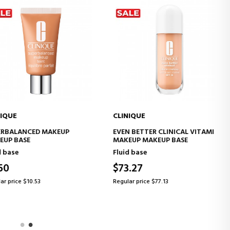
E
CLINIQUE
ADD TO CART
ADD TO CART
LANCED MAKEUP
EVEN BETTER CLINICAL VITAMIN
BASE
MAKEUP MAKEUP BASE
se
Fluid base
$73.27
ice $10.53
Regular price $77.13