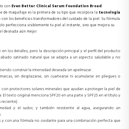
nto con
Even Better Clinical Serum Foundation Broad
se de maquillaje es la primera de su tipo que incorpora la
tecnología
 con los beneficios transformadores del cuidado de la piel. Su fórmula
olo perfecciona visiblemente tu piel al instante, sino que mejora su
iel desnuda aún mejor.
los detalles, pero la descripción principal y el perfil del producto
abado satinado natural que se adapta a un aspecto saludable y no
tiendo construir la intensidad deseada sin apelmazar.
arcas, sin desplazarse, sin cuartearse ni acumularse en pliegues o
con protectores solares minerales que ayudan a proteger la piel de
 El texto original menciona SPF20 en una parte y SPF25 en el título y
 reciente).
medad y el sudor, y también resistente al agua, asegurando un
.
 y con una fórmula no oxidante para una combinación perfecta que