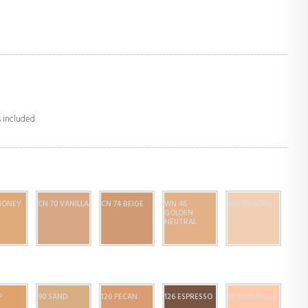
s included
 HONEY
CN 70 VANILLA
CN 74 BEIGE
WN 46
WN 04 BONE
GOLDEN
NEUTRAL
P
90 SAND
120 PECAN
126 ESPRESSO
10 ALABASTER