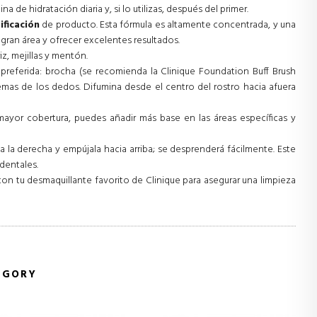
na de hidratación diaria y, si lo utilizas, después del primer.
ificación
de producto. Esta fórmula es altamente concentrada, y una
 gran área y ofrecer excelentes resultados.
iz, mejillas y mentón.
 preferida: brocha (se recomienda la Clinique Foundation Buff Brush
mas de los dedos. Difumina desde el centro del rostro hacia afuera
mayor cobertura, puedes añadir más base en las áreas específicas y
a a la derecha y empújala hacia arriba; se desprenderá fácilmente. Este
dentales.
a con tu desmaquillante favorito de Clinique para asegurar una limpieza
EGORY