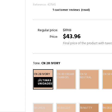
Reference: 407945
1 customer reviews
(read)
Regular price:
$77.13
$43.96
Price:
Final price of the product with taxe
Tone:
CN 28 IVORY
CN 28 IVORY
CN 40 CREAM
CN 52
CN 58
CHAMOIS
NEUTRAL
¡ÚLTIMAS
UNIDADES!
08 LINEN
30 BISCUIT
78 NUTTY
94 DEE