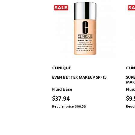
CLINIQUE
CLINIQU
TO CART
ADD TO CART
LL-OVER
EVEN BETTER MAKEUP SPF15
SUPERBA
RASER
MAKEUP 
Fluid base
Fluid ba
$37.94
$9.50
2
Regular price $66.56
Regular pr