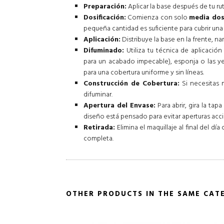
Preparación:
Aplicar la base después de tu ruti
Dosificación:
Comienza con solo
media dos
pequeña cantidad es suficiente para cubrir una
Aplicación:
Distribuye la base en la frente, nar
Difuminado:
Utiliza tu técnica de aplicación
para un acabado impecable), esponja o las ye
para una cobertura uniforme y sin líneas.
Construcción de Cobertura:
Si necesitas 
difuminar.
Apertura del Envase:
Para abrir, gira la tap
diseño está pensado para evitar aperturas acci
Retirada:
Elimina el maquillaje al final del dí
completa.
OTHER PRODUCTS IN THE SAME CAT