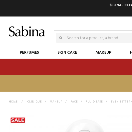
✨ FINAL CL
PERFUMES
SKIN CARE
MAKEUP
HOME
>
CLINIQUE
>
MAKEUP
>
FACE
>
FLUID BASE
>
EVEN BETTER 