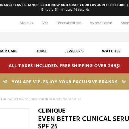
EARANCE: LAST CHANCE! CLICK NOW AND GRAB YOUR FAVOURITES BEFORE T
13
hours
54
minutes
13
seconds
About us
FAQ
Personalized tips
My order status
Store
HAIR CARE
HOME
JEWELER'S
WATCHES
ALL TAXES INCLUDED. FREE SHIPPING OVER 249$!
YOU ARE VIP. ENJOY YOUR EXCLUSIVE BRANDS
CLINICAL SERUM FOUNDATION BROAD SPECTRUM SPF 25
CLINIQUE
EVEN BETTER CLINICAL SE
SPF 25