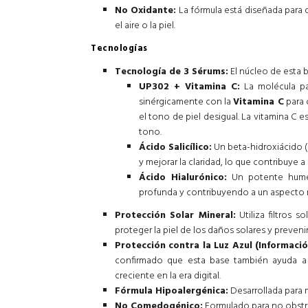
No Oxidante:
La fórmula está diseñada para 
el aire o la piel.
Tecnologías
Tecnología de 3 Sérums:
El núcleo de esta b
UP302 + Vitamina C:
La molécula pa
sinérgicamente con la
Vitamina C
para 
el tono de piel desigual. La vitamina C e
tono.
Ácido Salicílico:
Un beta-hidroxiácido (B
y mejorar la claridad, lo que contribuye a
Ácido Hialurónico:
Un potente humect
profunda y contribuyendo a un aspecto 
Protección Solar Mineral:
Utiliza filtros 
proteger la piel de los daños solares y preveni
Protección contra la Luz Azul (Informació
confirmado que esta base también ayuda a p
creciente en la era digital.
Fórmula Hipoalergénica:
Desarrollada para m
No Comedogénico:
Formulado para no obstru