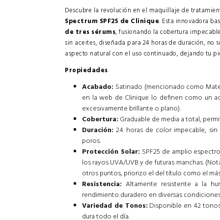
Descubre la revolución en el maquillaje de tratamie
Spectrum SPF25 de Clinique
. Esta innovadora ba
de tres sérums
, fusionando la cobertura impecable
sin aceites, diseñada para 24 horas de duración, no s
aspecto natural con el uso continuado, dejando tu p
Propiedades
Acabado:
Satinado (mencionado como Mate en 
en la web de Clinique lo definen como un ac
excesivamente brillante o plano).
Cobertura:
Graduable de media a total, permi
Duración:
24 horas de color impecable, sin m
poros.
Protección Solar:
SPF25 de amplio espectro 
los rayos UVA/UVB y de futuras manchas. (Nota:
otros puntos, priorizo el del título como el más
Resistencia:
Altamente resistente a la hu
rendimiento duradero en diversas condiciones
Variedad de Tonos:
Disponible en 42 tonos
dura todo el día.