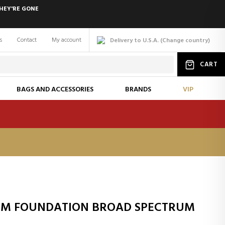
HEY'RE GONE
s
Contact
My account
Delivery to U.S.A.
(
Change
country
)
CART
BAGS AND ACCESSORIES
BRANDS
VIP
RUM FOUNDATION BROAD SPECTRUM