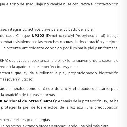
que el tono del maquillaje no cambie ni se oscurezca al contacto con
ase, integrando activos clave para el cuidado de la piel.
tentada Clinique
UP302
(Dimethoxytolyl Propylresorcinol) trabaja
combatir visiblemente las manchas oscuras, la decoloración y mejorar
s un potente antioxidante conocido por iluminar la piel y uniformar el
HA) que ayuda a retexturizar la piel, exfoliar suavemente la superficie
 reducir la apariencia de imperfecciones y marcas.
ante que ayuda a rellenar la piel, proporcionando hidratación
más joven y jugoso.
solares minerales como el óxido de zinc y el dióxido de titanio para
r la aparición de futuras manchas.
n adicional de otras fuentes):
Además de la protección UV, se ha
roteger la piel de los efectos de la luz azul, una preocupación
inimizar el riesgo de alergias.
ir los poros, evitando brotes y promoviendo una piel más clara.