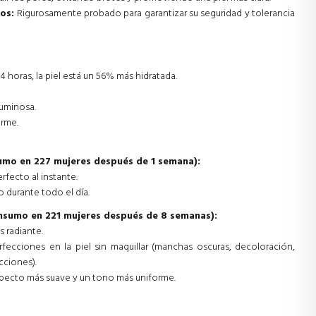
os:
Rigurosamente probado para garantizar su seguridad y tolerancia
horas, la piel está un 56% más hidratada.
luminosa.
orme.
umo en 227 mujeres después de 1 semana):
rfecto al instante.
o durante todo el día.
nsumo en 221 mujeres después de 8 semanas):
s radiante.
fecciones en la piel sin maquillar (manchas oscuras, decoloración,
cciones).
specto más suave y un tono más uniforme.