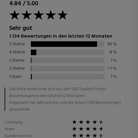
4.84
/
5.00
Sehr gut
1.134 Bewertungen in den letzten 12 Monaten
5 Sterne
90
%
4 Sterne
8
%
3 Sterne
1
%
2 Sterne
< 1
%
1 Stern
1
%
Die Note berechnet sich aus den 1.133 Trusted Shops
Bewertungen in den letzten 12 Monaten.
Insgesamt hat sabinastore.com/de schon 1.134 Bewertungen
gesammelt.
Lieferung
Ware
Kundenservice