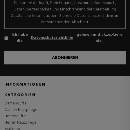
Personen: Auskunft, Berichtigung, Löschung, Widerspruch,
Datenübertragbarkeit und Einschränkung der Verarbeitung.
Zusätzliche Informationen: Siehe die Datenschutzrichtlinie im
entsprechenden Abschnitt.
Ich habe
gelesen und akzeptiere
Datenschutzrichtlinie
die
sie.
ABONNIEREN
INFORMATIONEN
KATEGORIEN
Damendüfte
Damen Hautpflege
Herrendüfte
Herren Hautpflege
Make-up