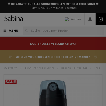
🌞 8€ RABATT AUF ALLE SONNENBRILLEN MIT DEM CODE SUN8 😎
1
day
5
hours
37
minutes
2
seconds
Ändern
MENU
KOSTENLOSER VERSAND AB 59€!
SIE SIND VIP, GENIESSEN SIE IHRE EXKLUSIVE MARKEN
STARTSEITE
>
PRODUKTE FÜR MÄNNER
>
HERREN HAUTPFLEGE
>
HERREN KÖRPERPFLEGE