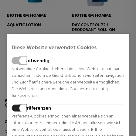
BIOTHERM HOMME
BIOTHERM HOMME
AQUATIC LOTION
DAY CONTROL 72H
DEODORANT ROLL-ON
Herren Gesichtspflege
Herren Körperpflege
15,15 €
17,05 €
43% Rabatt
46% Rabatt
Diese Website verwendet Cookies
Normal Preis 26,35 €
Normal Preis 31,70 €
Notwendig
37 Rezensionen
2 Rezensionen
Notwendige Cookies helfen dabei, eine Webseite nutzbar
zu machen, indem sie Grundfunktionen wie Seitennavigation
und Zugriff auf sichere Bereiche der Webseite ermöglichen.
Die Webseite kann ohne diese Cookies nicht richtig
funktionieren.
WEITERE INFORMATIONEN ÜBER DAY
CONTROL 72H DEODORANT SPRAY
Präferenzen
Präferenz-Cookies ermöglichen einer Webseite sich an
Day Control 72H Deodorant Spray
Informationen zu erinnern, die die Art beeinflussen, wie sich
eine Webseite verhält oder aussieht, wie z. B. Ihre
Day Control 72H Deodorant Spray von Biotherm Homme bietet 72