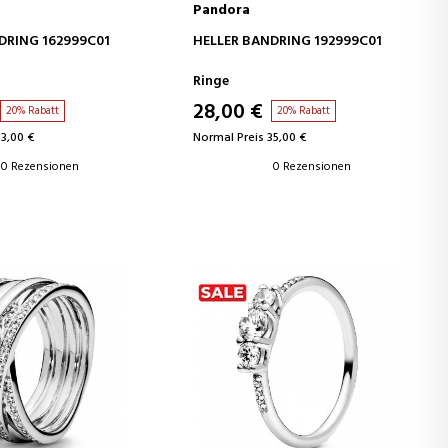
Pandora
EN WARENKORB
IN DEN WARENKORB
DRING 162999C01
HELLER BANDRING 192999C01
Ringe
28,00 €
20% Rabatt
20% Rabatt
53,00 €
Normal Preis 35,00 €
0 Rezensionen
0 Rezensionen