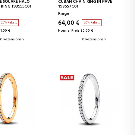
EN WARENKORB
IN DEN WARENKORB
E SQUARE HALO
CUBAN CHAIN RING IN PAVÉ
RING 193555C01
193557C01
Ringe
64,00 €
20% Rabatt
20% Rabatt
1,00 €
Normal Preis 80,00 €
0 Rezensionen
0 Rezensionen