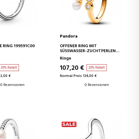
Pandora
EN WARENKORB
IN DEN WARENKORB
 RING 199591C00
OFFENER RING MIT
SÜSSWASSER-ZUCHTPERLEN U
ND EDELSTEINEN 163146C01
Ringe
107,20 €
20% Rabatt
20% Rabatt
23,00 €
Normal Preis 134,00 €
0 Rezensionen
0 Rezensionen