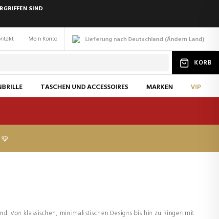
RGRIFFEN SIND
ntakt
Mein Konto
Lieferung nach Deutschland
(
Ändern
Land
)
KORB
BRILLE
TASCHEN UND ACCESSOIRES
MARKEN
VIP
sind. Von klassischen, minimalistischen Designs bis hin zu Ringen mit