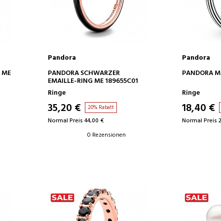
Pandora
Pandora
IN DEN WARENKORB
IN D
 ME
PANDORA SCHWARZER
PANDORA ME
EMAILLE-RING ME 189655C01
Ringe
Ringe
35,20 €
18,40 €
20% Rabatt
Normal Preis 44,00 €
Normal Preis 
0 Rezensionen