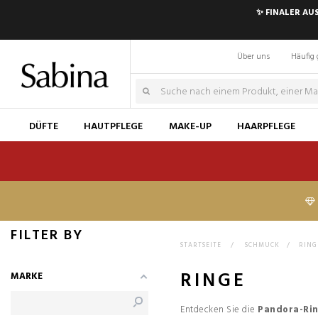
✨ FINALER AU
Über uns
Häufig 
DÜFTE
HAUTPFLEGE
MAKE-UP
HAARPFLEGE
FILTER BY
STARTSEITE
>
SCHMUCK
>
RING
RINGE
MARKE
Entdecken Sie die
Pandora-Rin