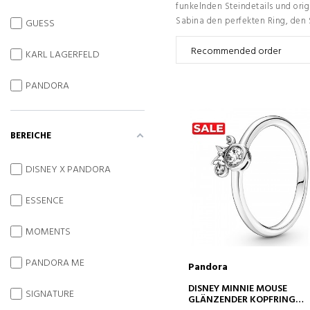
funkelnden Steindetails und orig
Sabina den perfekten Ring, den 
GUESS
KARL LAGERFELD
PANDORA
BEREICHE
DISNEY X PANDORA
ESSENCE
MOMENTS
PANDORA ME
Pandora
IN DEN WARENKORB
DISNEY MINNIE MOUSE
SIGNATURE
GLÄNZENDER KOPFRING