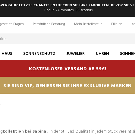
SVERKAUF: LETZTE CHANCE! ENTDECKEN SIE IHRE FAVORITEN, BEVOR SIE VE
1
hour
24
minutes
34
seconds
gestellte Fragen
Persönliche Beratung
Mein Bestellstatus
Filialen
Ko
HAUS
SONNENSCHUTZ
JUWELIER
UHREN
SONNEN
KOSTENLOSER VERSAND AB 59€!
SIE SIND VIP, GENIESSEN SIE IHRE EXKLUSIVE MARKEN
E
gkollektion bei Sabina
, in der Stil und Qualität in jedem Stück vereint 