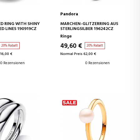
Pandora
EN WARENKORB
IN DEN WARENKORB
D RING WITH SHINY
MÄRCHEN-GLITZERRING AUS
ED LINES 190919CZ
STERLINGSILBER 196242CZ
Ringe
49,60 €
20% Rabatt
20% Rabatt
16,00 €
Normal Preis 62,00 €
0 Rezensionen
0 Rezensionen