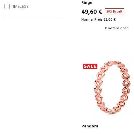
190074C01
Ringe
TIMELESS
49,60 €
20% Rabatt
Normal Preis 62,00 €
0 Rezensionen
Pandora