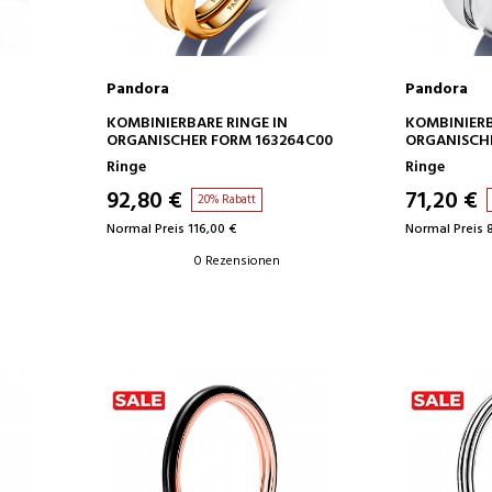
Pandora
Pandora
IN DEN WARENKORB
IN D
KOMBINIERBARE RINGE IN
KOMBINIERB
ORGANISCHER FORM 163264C00
ORGANISCH
Ringe
Ringe
92,80 €
71,20 €
20% Rabatt
Normal Preis 116,00 €
Normal Preis 
0 Rezensionen