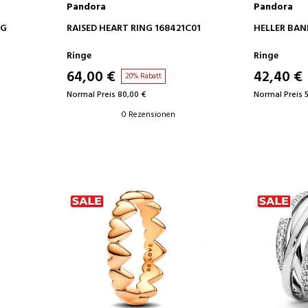
Pandora
Pandora
IN DEN WARENKORB
IN D
NG
RAISED HEART RING 168421C01
HELLER BAN
Ringe
Ringe
64,00 €
42,40 €
20% Rabatt
Normal Preis 80,00 €
Normal Preis 
0 Rezensionen