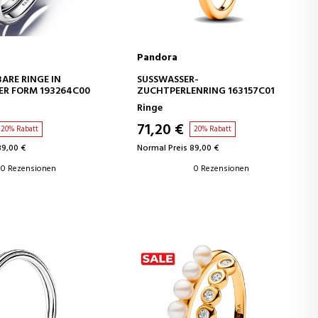
Pandora
EN WARENKORB
IN DEN WARENKORB
ARE RINGE IN
SÜSSWASSER-Z
ER FORM 193264C00
UCHTPERLENRING 163157C01
Ringe
71,20 €
20% Rabatt
20% Rabatt
89,00 €
Normal Preis 89,00 €
0 Rezensionen
0 Rezensionen