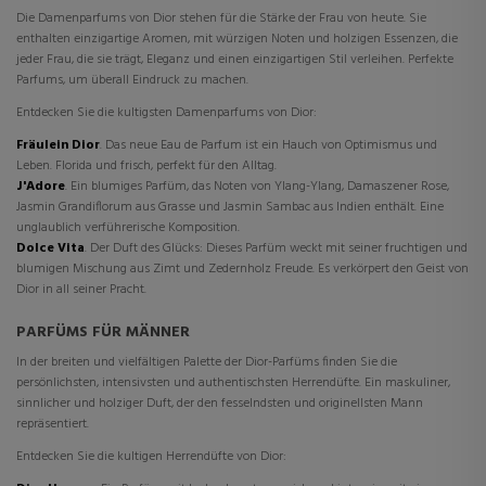
Die Damenparfums von Dior stehen für die Stärke der Frau von heute. Sie
enthalten einzigartige Aromen, mit würzigen Noten und holzigen Essenzen, die
jeder Frau, die sie trägt, Eleganz und einen einzigartigen Stil verleihen. Perfekte
Parfums, um überall Eindruck zu machen.
Entdecken Sie die kultigsten Damenparfums von Dior:
Fräulein Dior
. Das neue Eau de Parfum ist ein Hauch von Optimismus und
Leben. Florida und frisch, perfekt für den Alltag.
J'Adore
. Ein blumiges Parfüm, das Noten von Ylang-Ylang, Damaszener Rose,
Jasmin Grandiflorum aus Grasse und Jasmin Sambac aus Indien enthält. Eine
unglaublich verführerische Komposition.
Dolce Vita
. Der Duft des Glücks: Dieses Parfüm weckt mit seiner fruchtigen und
blumigen Mischung aus Zimt und Zedernholz Freude. Es verkörpert den Geist von
Dior in all seiner Pracht.
PARFÜMS FÜR MÄNNER
In der breiten und vielfältigen Palette der Dior-Parfüms finden Sie die
persönlichsten, intensivsten und authentischsten Herrendüfte. Ein maskuliner,
sinnlicher und holziger Duft, der den fesselndsten und originellsten Mann
repräsentiert.
Entdecken Sie die kultigen Herrendüfte von Dior: