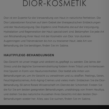
DIOR-KOSMETIK
Dior ist ein Experte für die Verwandlung von Haut in natürliche Perfektion. Die
Dior Laboratorien forschen auf dem Gebiet der therapeutischen Entdeckungen
und der Hautverjüngung. Das Ergebnis sind Produkte, die auf die Verjüngung,
Hydratation und Regeneration der Haut spezialisiert sind. Bekämpfen Sie jede Art
von Misshandlung Ihrer Haut mit der Kosmetik von Dior. Von dunklen
Augenringen und Tränensäcken bis hin zu trockener Haut. Jede Art von
Behandlung, die Sie benötigen, finden Sie im Sabina.
HAUTPFLEGE-BEHANDLUNGEN
Das Gesicht ist unser Image und verdient es, gepflegt zu werden. Die Jahre, der
Stress und die tägliche Sonneneinstrahlung fordern ihren Tribut und hinterlassen
ihre Spuren in Form von Hautunreinheiten. Dior bietet alle Arten von
Behandlungen an, um Ihr Gesicht zu verwöhnen und zu straffen. Peelings, Seren,
Feuchtigkeitscremes, Anti-Aging-Cremes und vieles mehr. Entdecken Sie die Dior-
Behandlung, 50 Jahre florale Wissenschaft im Dienste der Schönheit. Finden Sie
die für Sie am besten geeigneten Behandlungen, unabhängig von Ihrem Hauttyp,
und stellen Sie das natürliche Aussehen Ihres Gesichts mit den besten Dior-
Behandlungen wieder her. Alles, was Sie suchen, finden Sie im Sabina.