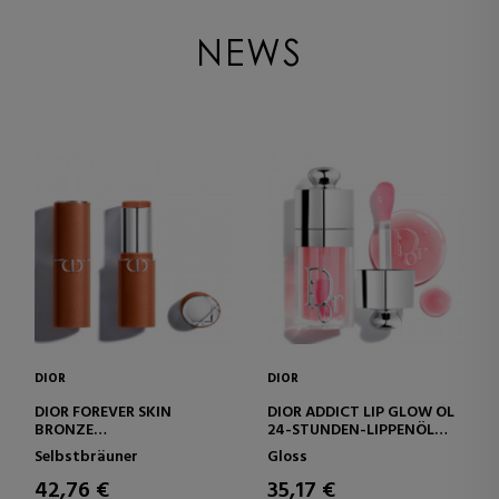
NEWS
DIOR
DIOR
DIOR FOREVER SKIN
DIOR ADDICT LIP GLOW ÖL
BRONZE
24-STUNDEN-LIPPENÖL
ULTRA-SCHMELZENDER
MIT FEUCHTIGKEITSPFLEGE
Selbstbräuner
Gloss
BRÄUNUNGSBALSAM-
– 3 ULTRA-GLÄNZENDE
STICK – NATÜRLICHES UND
FINISHES
42,76 €
35,17 €