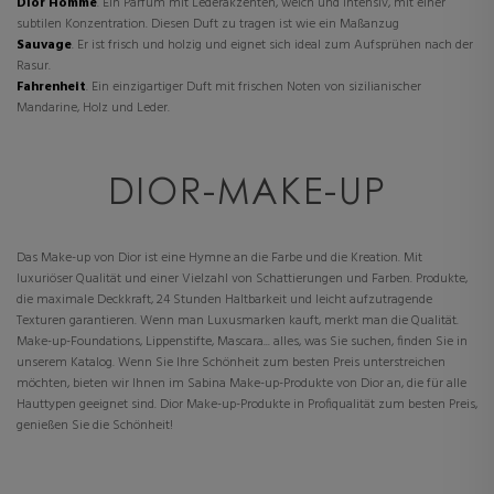
Dior Homme
. Ein Parfüm mit Lederakzenten, weich und intensiv, mit einer
subtilen Konzentration. Diesen Duft zu tragen ist wie ein Maßanzug
Sauvage
. Er ist frisch und holzig und eignet sich ideal zum Aufsprühen nach der
Rasur.
Fahrenheit
. Ein einzigartiger Duft mit frischen Noten von sizilianischer
Mandarine, Holz und Leder.
DIOR-MAKE-UP
Das Make-up von Dior ist eine Hymne an die Farbe und die Kreation. Mit
luxuriöser Qualität und einer Vielzahl von Schattierungen und Farben. Produkte,
die maximale Deckkraft, 24 Stunden Haltbarkeit und leicht aufzutragende
Texturen garantieren. Wenn man Luxusmarken kauft, merkt man die Qualität.
Make-up-Foundations, Lippenstifte, Mascara... alles, was Sie suchen, finden Sie in
unserem Katalog. Wenn Sie Ihre Schönheit zum besten Preis unterstreichen
möchten, bieten wir Ihnen im Sabina Make-up-Produkte von Dior an, die für alle
Hauttypen geeignet sind. Dior Make-up-Produkte in Profiqualität zum besten Preis,
genießen Sie die Schönheit!