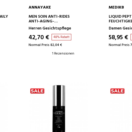
ANNAYAKE
MEDIK8
IN DEN WARENKORB
IN D
AILY
MEN SOIN ANTI-RIDES
LIQUID PEPT
ANTI-AGING-
FEUCHTIGKE
GESICHTSBEHANDLUNG
FALTEN
Herren Gesichtspflege
Damen Gesi
42,70 €
58,95 €
48% Rabatt
Normal Preis 82,04 €
Normal Preis 
1 Rezensionen