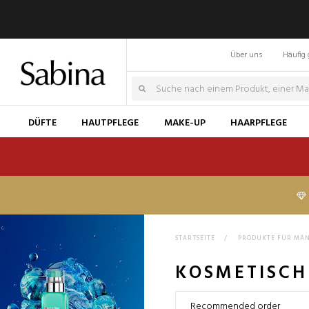
Über uns
Häufig 
DÜFTE
HAUTPFLEGE
MAKE-UP
HAARPFLEGE
STARTSEITE
>
PRODUKTE FÜR MÄ
KOSMETISCH