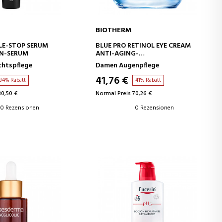
BIOTHERM
EN WARENKORB
IN DEN WARENKORB
LE-STOP SERUM
BLUE PRO RETINOL EYE CREAM
EN-SERUM
ANTI-AGING-
AUGENKONTURCREME
chtspflege
Damen Augenpflege
41,76 €
34% Rabatt
41% Rabatt
80,50 €
Normal Preis 70,26 €
0 Rezensionen
0 Rezensionen