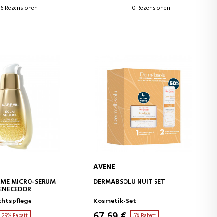
6 Rezensionen
0 Rezensionen
AVENE
EN WARENKORB
IN DEN WARENKORB
IME MICRO-SERUM
DERMABSOLU NUIT SET
VENECEDOR
chtspflege
Kosmetik-Set
67,69 €
29% Rabatt
5% Rabatt