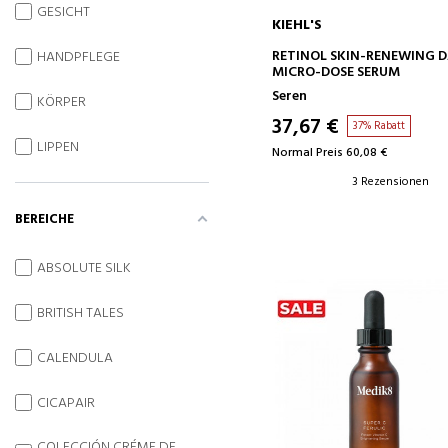
GESICHT
KIEHL'S
IN DEN WARENKORB
RETINOL SKIN-RENEWING D
HANDPFLEGE
MICRO-DOSE SERUM
Seren
KÖRPER
37,67 €
37% Rabatt
LIPPEN
Normal Preis 60,08 €
3 Rezensionen
BEREICHE
ABSOLUTE SILK
BRITISH TALES
CALENDULA
CICAPAIR
COLECCIÓN CRÉME DE