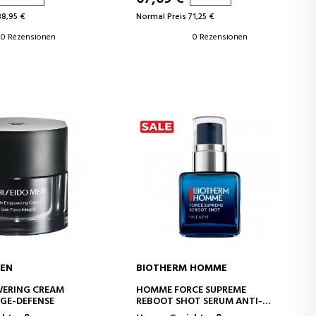
88,95 €
Normal Preis 71,25 €
0 Rezensionen
0 Rezensionen
MEN
BIOTHERM HOMME
EN WARENKORB
IN DEN WARENKORB
WERING CREAM
HOMME FORCE SUPREME
AGE-DEFENSE
REBOOT SHOT SERUM ANTI-
AGING-SERUM