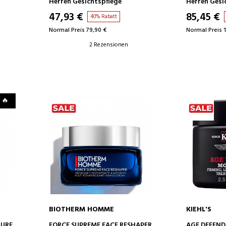
Herren Gesichtspflege
Herren Gesi
47,93 €
85,45 €
40% Rabatt
Normal Preis 79,90 €
Normal Preis 
2 Rezensionen
 🔥
BIOTHERM HOMME
KIEHL'S
IN DEN WARENKORB
IN D
TURE
FORCE SUPREME FACE RESHAPER
AGE DEFEND