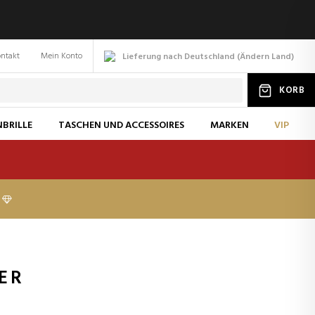
ntakt
Mein Konto
Lieferung nach Deutschland
(
Ändern
Land
)
KORB
BRILLE
TASCHEN UND ACCESSOIRES
MARKEN
VIP
ER