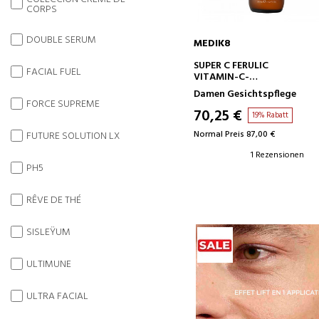
CORPS
DOUBLE SERUM
MEDIK8
IN DEN WARENKORB
SUPER C FERULIC
FACIAL FUEL
VITAMIN-C-
AUFHELLUNGSSERUM
Damen Gesichtspflege
FORCE SUPREME
70,25 €
19% Rabatt
Normal Preis 87,00 €
FUTURE SOLUTION LX
1 Rezensionen
PH5
RÊVE DE THÉ
SISLEŸUM
ULTIMUNE
ULTRA FACIAL