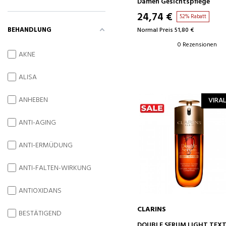
Damen Gesichtspflege
24,74 €
52% Rabatt
BEHANDLUNG
Normal Preis 51,80 €
0 Rezensionen
AKNE
ALISA
ANHEBEN
VIRAL
ANTI-AGING
ANTI-ERMÜDUNG
ANTI-FALTEN-WIRKUNG
ANTIOXIDANS
CLARINS
BESTÄTIGEND
IN DEN WARENKORB
DOUBLE SERUM LIGHT TEX