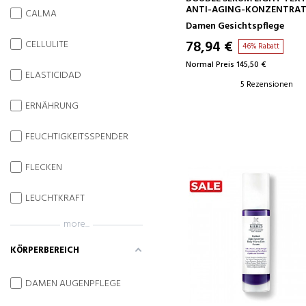
ANTI-AGING-KONZENTRA
CALMA
Damen Gesichtspflege
78,94 €
CELLULITE
46% Rabatt
Normal Preis 145,50 €
ELASTICIDAD
5 Rezensionen
ERNÄHRUNG
FEUCHTIGKEITSSPENDER
FLECKEN
LEUCHTKRAFT
more...
KÖRPERBEREICH
DAMEN AUGENPFLEGE