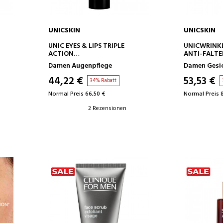
UNICSKIN
UNICSKIN
IN DEN WARENKORB
IN D
UNIC EYES & LIPS TRIPLE
UNICWRINK
ACTION
ANTI-FALT
AUGEN- UND
Damen Augenpflege
Damen Gesi
LIPPENKONTURBEHANDLUNG
44,22 €
53,53 €
34% Rabatt
Normal Preis 66,50 €
Normal Preis 
2 Rezensionen