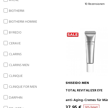
AVENE
10 Rezensionen
BIOTHERM
BIOTHERM HOMME
BYREDO
CERAVE
CLARINS
CLARINS MEN
CLINIQUE
SHISEIDO MEN
CLINIQUE FOR MEN
IN DEN WARENKORB
TOTAL REVITALIZER EYE
DARPHIN
anti-Aging-Cremes für Mä
37,95 €
58% Rabatt