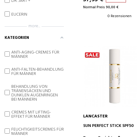
DR. JART +
Normal Preis 90,00 €
EUCERIN
0 Rezensionen
more...
KATEGORIEN
ANTI-AGING-CREMES FÜR
MÄNNER
ANTI-FALTEN-BEHANDLUNG
FÜR MÄNNER
BEHANDLUNG VON
TRÄNENSÄCKEN UND
DUNKLEN AUGENRINGEN
BEI MÄNNERN
CREMES MIT LIFTING-
LANCASTER
EFFEKT FÜR MÄNNER
IN DEN WARENKORB
SUN PERFECT STICK SPF50
FEUCHTIGKEITSCREMES FÜR
MÄNNER