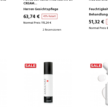
T
CREAM
ANTI-FALTEN-CREME
Herren Gesichtspflege
Feuchtigkei
Behandlung
63,74 €
45% Rabatt
51,32 €
Normal Preis 115,24 €
Normal Preis 8
2 Rezensionen