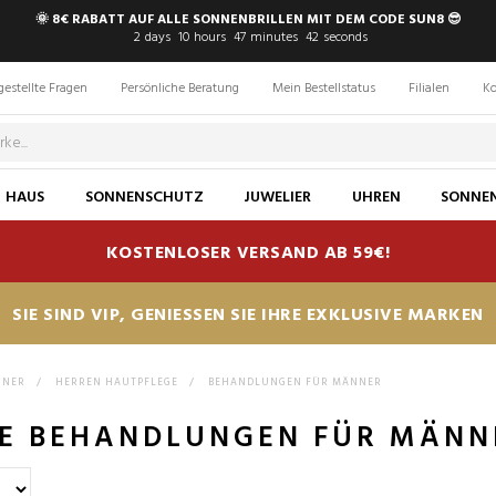
🌞 8€ RABATT AUF ALLE SONNENBRILLEN MIT DEM CODE SUN8 😎
2
days
10
hours
47
minutes
41
seconds
gestellte Fragen
Persönliche Beratung
Mein Bestellstatus
Filialen
Ko
HAUS
SONNENSCHUTZ
JUWELIER
UHREN
SONNEN
KOSTENLOSER VERSAND AB 59€!
SIE SIND VIP, GENIESSEN SIE IHRE EXKLUSIVE MARKEN
NNER
>
HERREN HAUTPFLEGE
>
BEHANDLUNGEN FÜR MÄNNER
E BEHANDLUNGEN FÜR MÄNN