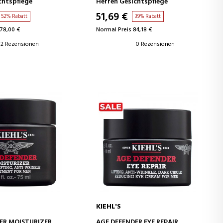
chtspflege
Herren Gesichtspflege
51,69 €
52% Rabatt
39% Rabatt
178,00 €
Normal Preis 84,18 €
2 Rezensionen
0 Rezensionen
KIEHL'S
EN WARENKORB
IN DEN WARENKORB
ER MOISTURIZER
AGE DEFENDER EYE REPAIR