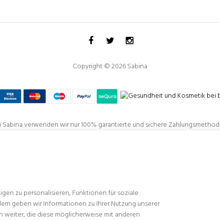
Copyright © 2026 Sabina
i Sabina verwenden wir nur 100% garantierte und sichere Zahlungsmethod
om
Europäischen Fonds für regionale Entwicklung
kofinanziertes Proj
en zu personalisieren, Funktionen für soziale
ualisierung, Produktivität und Wettbewerbsfähigkeit des Unternehmens, wobei die fina
dem geben wir Informationen zu Ihrer Nutzung unserer
 und der Funktionalität unserer Geschäfte und des Kundenservice erreicht wird, techno
n weiter, die diese möglicherweise mit anderen
CO2-Emissionen gesenkt werden und mehr Effizienz, Rentabilität, Produktivität, Kontro