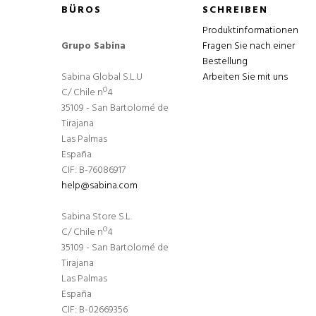
BÜROS
SCHREIBEN
Produktinformationen
Grupo Sabina
Fragen Sie nach einer
Bestellung
Sabina Global S.L.U
Arbeiten Sie mit uns
C/ Chile nº4
35109 - San Bartolomé de
Tirajana
Las Palmas
España
CIF: B-76086917
help@sabina.com
Sabina Store S.L.
C/ Chile nº4
35109 - San Bartolomé de
Tirajana
Las Palmas
España
CIF: B-02669356