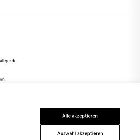
en.
ekt
Alle akzeptieren
nzielle Unterstützung der Europäischen Union hervorgehoben
logische Verbesserungen und innovative technologische
Auswahl akzeptieren
lle und Wettbewerbsfähigkeit erreicht werden.