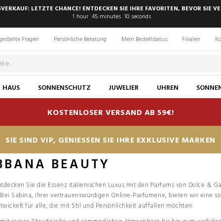
SVERKAUF: LETZTE CHANCE! ENTDECKEN SIE IHRE FAVORITEN, BEVOR SIE VE
1
hour
45
minutes
9
seconds
gestellte Fragen
Persönliche Beratung
Mein Bestellstatus
Filialen
Ko
HAUS
SONNENSCHUTZ
JUWELIER
UHREN
SONNEN
KOSTENLOSER VERSAND AB 59€!
SIE SIND VIP, GENIESSEN SIE IHRE EXKLUSIVE MARKEN
BBANA BEAUTY
tdecken Sie die Essenz italienischen Luxus mit den Parfums von Dolce & Gab
 Bei Sabina, Ihrer vertrauenswürdigen Online-Parfümerie, bieten wir eine 
ickelt für alle, die mit Stil und Persönlichkeit auffallen möchten.