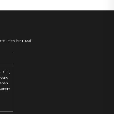
te unten Ihre E-Mail-
 STORE,
ligung
sehen
rsonen: