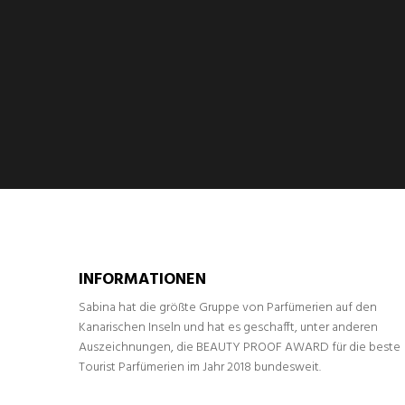
INFORMATIONEN
Sabina hat die größte Gruppe von Parfümerien auf den
Kanarischen Inseln und hat es geschafft, unter anderen
Auszeichnungen, die BEAUTY PROOF AWARD für die beste
Tourist Parfümerien im Jahr 2018 bundesweit.