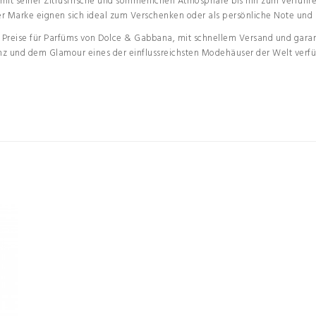
mit seiner Zitrusfrische und sommerlichen Atmosphäre bis hin zum verführ
der Marke eignen sich ideal zum Verschenken oder als persönliche Note und 
n Preise für Parfüms von Dolce & Gabbana, mit schnellem Versand und garant
anz und dem Glamour eines der einflussreichsten Modehäuser der Welt verfü