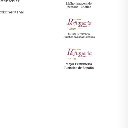
atenschutz
thischer Kanal