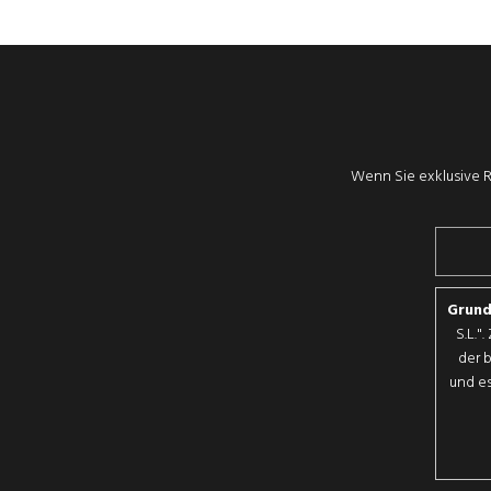
Wenn Sie exklusive R
Grund
S.L."
der 
und es