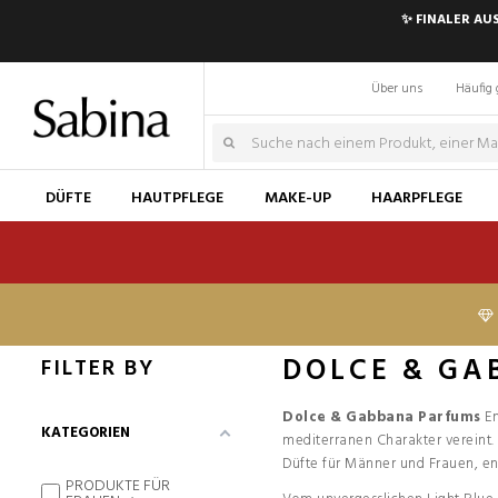
✨ FINALER AU
Über uns
Häufig 
DÜFTE
HAUTPFLEGE
MAKE-UP
HAARPFLEGE
DOLCE & GA
FILTER BY
Dolce & Gabbana Parfums
En
KATEGORIEN
mediterranen Charakter vereint.
Düfte für Männer und Frauen, entw
PRODUKTE FÜR