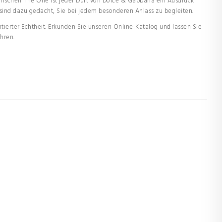
erischen The One ist jeder Duft von Dolce & Gabbana ein Ausdruck
sind dazu gedacht, Sie bei jedem besonderen Anlass zu begleiten.
ierter Echtheit. Erkunden Sie unseren Online-Katalog und lassen Sie
hren.