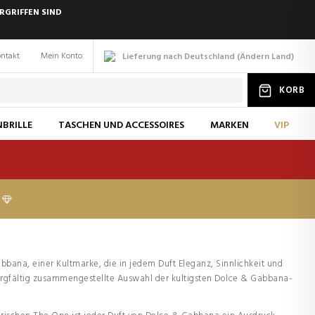
RGRIFFEN SIND
ntakt
Mein Konto
Lieferung nach Deutschland
(
Ändern
Land
)
KORB
BRILLE
TASCHEN UND ACCESSOIRES
MARKEN
VIP
bana, einer Kultmarke, die in jedem Duft Eleganz, Sinnlichkeit und
sorgfältig zusammengestellte Auswahl der kultigsten Dolce & Gabbana-