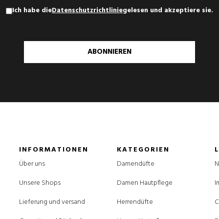
Ich habe die
Datenschutzrichtlinie
gelesen und akzeptiere sie.
ABONNIEREN
INFORMATIONEN
KATEGORIEN
Über uns
Damendüfte
N
Unsere Shops
Damen Hautpflege
I
Lieferung und versand
Herrendüfte
C