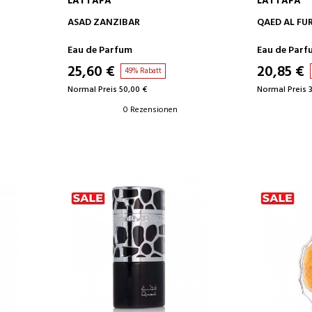
LATTAFA
LATTAFA
IN DEN WARENKORB
IN D
ASAD ZANZIBAR
QAED AL FU
Eau de Parfum
Eau de Parf
25,60 €
20,85 €
49% Rabatt
Normal Preis 50,00 €
Normal Preis 
0 Rezensionen