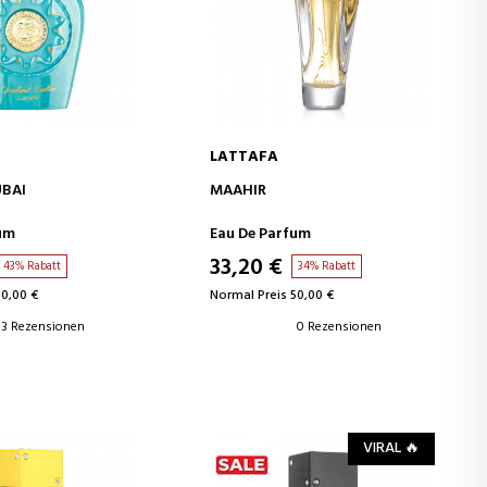
LATTAFA
EN WARENKORB
IN DEN WARENKORB
UBAI
MAAHIR
um
Eau De Parfum
33,20 €
43% Rabatt
34% Rabatt
50,00 €
Normal Preis 50,00 €
3 Rezensionen
0 Rezensionen
VIRAL 🔥