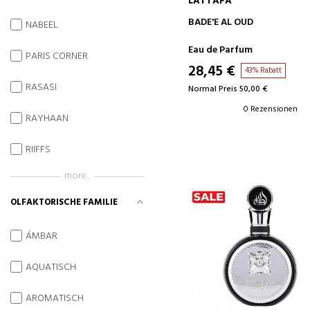
LATTAFA
IN DEN WARENKORB
BADE'E AL OUD
NABEEL
Eau de Parfum
PARIS CORNER
28,45 €
43% Rabatt
RASASI
Normal Preis 50,00 €
0 Rezensionen
RAYHAAN
RIIFFS
more...
OLFAKTORISCHE FAMILIE
ÁMBAR
AQUATISCH
AROMATISCH