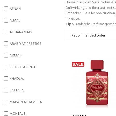
Häusern aus den Vereinigten Ara
Duftwirkung und ihrer authentis
AFNAN
Entdecken Sie alles von frischen
inklusive.
AJMAL
Tipp:
Arabische Parfums gewinne
AL HARAMAIN
ARABIYAT PRESTIGE
ARMAF
FRENCH AVENUE
KHADLAJ
LATTAFA
MAISON ALHAMBRA
MONTALE