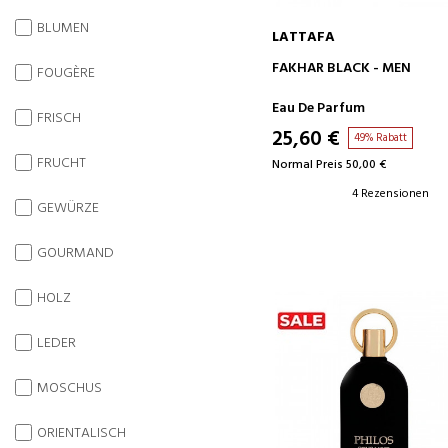
BLUMEN
LATTAFA
IN DEN WARENKORB
FAKHAR BLACK - MEN
FOUGÈRE
Eau De Parfum
FRISCH
25,60 €
49% Rabatt
FRUCHT
Normal Preis 50,00 €
4 Rezensionen
GEWÜRZE
GOURMAND
HOLZ
LEDER
MOSCHUS
ORIENTALISCH