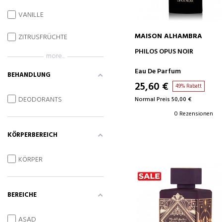
VANILLE
MAISON ALHAMBRA
ZITRUSFRÜCHTE
IN DEN WARENKORB
PHILOS OPUS NOIR
more...
Eau De Parfum
BEHANDLUNG
25,60 €
49% Rabatt
DEODORANTS
Normal Preis 50,00 €
0 Rezensionen
KÖRPERBEREICH
KÖRPER
BEREICHE
ASAD