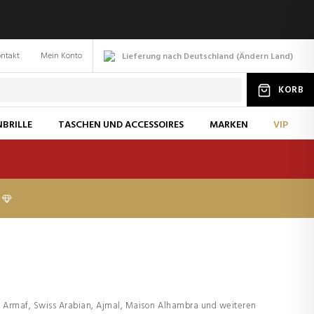
ntakt
Mein Konto
Lieferung nach Deutschland
(
Ändern
Land
)
KORB
BRILLE
TASCHEN UND ACCESSOIRES
MARKEN
VIP
a, Armaf, Swiss Arabian, Ajmal, Maison Alhambra und weiteren