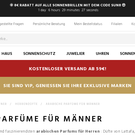
🌞 8€ RABATT AUF ALLE SONNENBRILLEN MIT DEM CODE SUN8 😎
1
day
6
hours
29
minutes
26
seconds
gestellte Fragen
Persönliche Beratung
Mein Bestellstatus
Filialen
Ko
HAUS
SONNENSCHUTZ
JUWELIER
UHREN
SONNEN
KOSTENLOSER VERSAND AB 59€!
SIE SIND VIP, GENIESSEN SIE IHRE EXKLUSIVE MARKEN
NNER
>
HERRENDÜFTE
>
ARABISCHE PARFÜME FÜR MÄNNER
PARFÜME FÜR MÄNNER
und faszinierendsten
arabischen Parfums für Herren
: Düfte von Lattaf