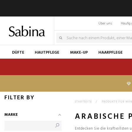
Über uns
Häufig 
DÜFTE
HAUTPFLEGE
MAKE-UP
HAARPFLEGE
FILTER BY
STARTSEITE
>
PRODUKTE FÜR MÄ
ARABISCHE 
MARKE
Entdecken Sie die kraftvollsten 