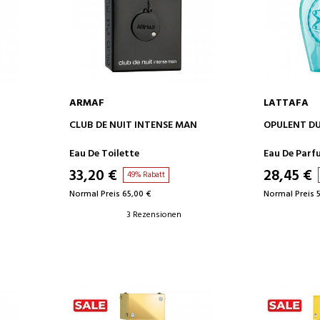
ARMAF
LATTAFA
IN DEN WARENKORB
IN D
CLUB DE NUIT INTENSE MAN
OPULENT D
Eau De Toilette
Eau De Parf
33,20 €
28,45 €
49% Rabatt
Normal Preis 65,00 €
Normal Preis 
3 Rezensionen