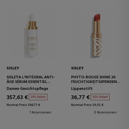
SISLEY
SISLEY
SISLEŸA L'INTÉGRAL ANTI-
PHYTO-ROUGE SHINE 26
ÂGE SÉRUM ESSENTIEL
FEUCHTIGKEITSSPENDENDER
LONGÉVITÉ
UND NACHFÜLLBARER
Damen Gesichtspflege
Lippenstift
ANTI-AGING-SERUM
LIPPENSTIFT MIT GLANZ.
357,63 €
36,77 €
34% Rabatt
38% Rabatt
Normal Preis 544,71 €
Normal Preis 59,55 €
1 Rezensionen
0 Rezensionen