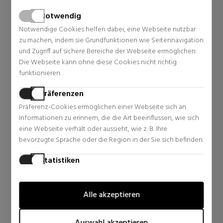
30 Rezensionen
9 Rezensionen
Notwendig
Notwendige Cookies helfen dabei, eine Webseite nutzbar
zu machen, indem sie Grundfunktionen wie Seitennavigation
und Zugriff auf sichere Bereiche der Webseite ermöglichen.
IKONISCH
Die Webseite kann ohne diese Cookies nicht richtig
funktionieren.
Präferenzen
Präferenz-Cookies ermöglichen einer Webseite sich an
Informationen zu erinnern, die die Art beeinflussen, wie sich
eine Webseite verhält oder aussieht, wie z. B. Ihre
bevorzugte Sprache oder die Region in der Sie sich befinden.
Statistiken
Statistik-Cookies helfen Webseiten-Besitzern zu verstehen,
wie Besucher mit Webseiten interagieren, indem
Alle akzeptieren
Informationen anonym gesammelt und gemeldet werden.
Marketing