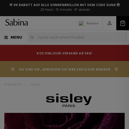
🌞 8€ RABATT AUF ALLE SONNENBRILLEN MIT DEM CODE SUN8 😎
20
hours
15
minutes
46
seconds
Ändern
MENU
KOSTENLOSER VERSAND AB 59€!
SIE SIND VIP, GENIESSEN SIE IHRE EXKLUSIVE MARKEN
STARTSEITE
>
SISLEY