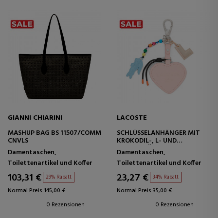
GIANNI CHIARINI
LACOSTE
MASHUP BAG BS 11507/COMM
SCHLÜSSELANHÄNGER MIT
CNVLS
KROKODIL-, L- UND
HERZANHÄNGER
Damentaschen,
Damentaschen,
Toilettenartikel und Koffer
Toilettenartikel und Koffer
103,31 €
23,27 €
29% Rabatt
34% Rabatt
Normal Preis 145,00 €
Normal Preis 35,00 €
0 Rezensionen
0 Rezensionen