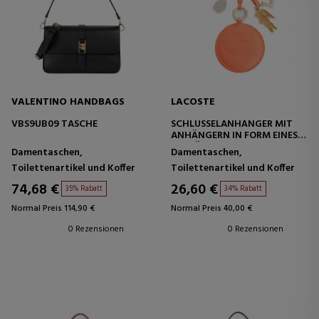
VALENTINO HANDBAGS
LACOSTE
VBS9UB09 TASCHE
SCHLÜSSELANHÄNGER MIT
ANHÄNGERN IN FORM EINES
SCHLÄGERS, EINES SPIEGELS,
Damentaschen,
Damentaschen,
EINES KROKODILS UND EINES L
Toilettenartikel und Koffer
Toilettenartikel und Koffer
74,68 €
26,60 €
35% Rabatt
34% Rabatt
Normal Preis 114,90 €
Normal Preis 40,00 €
0 Rezensionen
0 Rezensionen