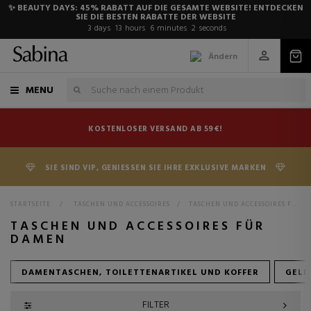
✨ BEAUTY DAYS: 45% RABATT AUF DIE GESAMTE WEBSITE! ENTDECKEN
SIE DIE BESTEN RABATTE DER WEBSITE
3
days
13
hours
6
minutes
1
second
Ändern
MENU
KOSTENLOSER VERSAND AB 59€!
SIE SIND VIP, GENIESSEN SIE IHRE EXKLUSIVE MARKEN
STARTSEITE
>
TASCHEN UND ACCESSOIRES
>
TASCHEN UND ACCESSOIRES FÜR DAMEN
TASCHEN UND ACCESSOIRES FÜR
DAMEN
DAMENTASCHEN, TOILETTENARTIKEL UND KOFFER
GELD
FILTER