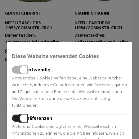
GIANNI CHIARINI
GIANNI CHIARINI
NEFELI TASCHE BS
NEFELI TASCHE BS
11953/COMM STR-CRCH
11954/COMM STR-CRCH
Damentaschen,
Damentaschen,
Toilettenartikel und Koffer
Toilettenartikel und Koffer
89,06 €
89,06 €
29% Rabatt
29% Rabatt
Diese Website verwendet Cookies
Normal Preis 125,00 €
Normal Preis 125,00 €
0 Rezensionen
0 Rezensionen
Notwendig
Notwendige Cookies helfen dabei, eine Webseite nutzbar
zu machen, indem sie Grundfunktionen wie Seitennavigation
und Zugriff auf sichere Bereiche der Webseite ermöglichen.
Die Webseite kann ohne diese Cookies nicht richtig
funktionieren.
Präferenzen
Präferenz-Cookies ermöglichen einer Webseite sich an
Informationen zu erinnern, die die Art beeinflussen, wie sich