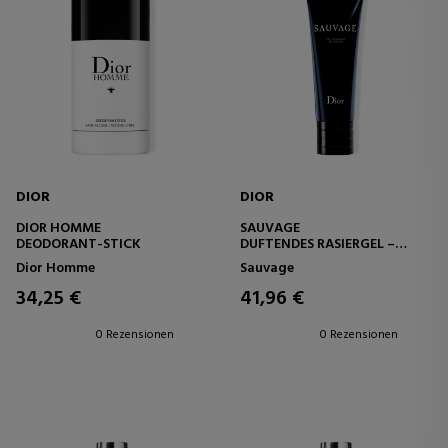
DIOR
DIOR
DIOR HOMME
SAUVAGE
DEODORANT-STICK
DUFTENDES RASIERGEL –
HILFT REIZUNGEN
Dior Homme
Sauvage
VORZUBEUGEN – HOHE
PRÄZISION
34,25 €
41,96 €
0 Rezensionen
0 Rezensionen