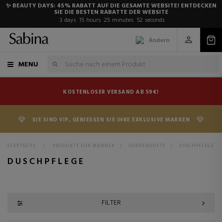
✨ BEAUTY DAYS: 45% RABATT AUF DIE GESAMTE WEBSITE! ENTDECKEN
SIE DIE BESTEN RABATTE DER WEBSITE
3
days
15
hours
25
minutes
51
seconds
Ändern
MENU
KOSTENLOSER VERSAND AB 59€!
SIE SIND VIP, GENIESSEN SIE IHRE EXKLUSIVE MARKEN
STARTSEITE
>
PRODUKTE FÜR MÄNNER
>
HERRENDÜFTE
>
DUSCHPFLEGE
DUSCHPFLEGE
FILTER