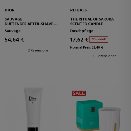
DIOR
RITUALS
SAUVAGE
THE RITUAL OF SAKURA
DUFTENDER AFTER-SHAVE-
SCENTED CANDLE
BALSAM – BERUHIGT UND
Sauvage
Duschpflege
SPENDET FEUCHTIGKEIT
54,64 €
17,62 €
21% Rabatt
Normal Preis 22,40 €
2 Rezensionen
0 Rezensionen