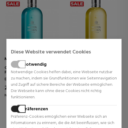
Diese Website verwendet Cookies
MOLTON BROWN
MOLTON BROWN
Notwendig
COASTAL CYPRESS & SEA
ORANGE & BERGAMOT BATH
Notwendige Cookies helfen dabei, eine Webseite nutzbar
FENNEL BATH & SHOWER GEL
& SHOWER GEL
zu machen, indem sie Grundfunktionen wie Seitennavigation
Duschpflege
Duschpflege
und Zugriff auf sichere Bereiche der Webseite ermöglichen.
21,37 €
21,37 €
29% Rabatt
29% Rabatt
Die Webseite kann ohne diese Cookies nicht richtig
Normal Preis 30,00 €
Normal Preis 30,00 €
funktionieren.
0 Rezensionen
0 Rezensionen
Präferenzen
Präferenz-Cookies ermöglichen einer Webseite sich an
Informationen zu erinnern, die die Art beeinflussen, wie sich