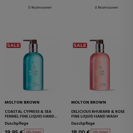
0 Rezensionen
0 Rezensionen
MOLTON BROWN
MOLTON BROWN
COASTAL CYPRESS & SEA
DELICIOUS RHUBARB & ROSE
FENNEL FINE LIQUID HAND
FINE LIQUID HAND WASH
WASH
Duschpflege
Duschpflege
19,95 €
18,00 €
29% Rabatt
36% Rabatt