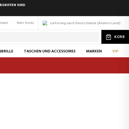
RGRIFFEN SIND
ntakt
Mein Konto
Lieferung nach Deutschland
(
Ändern
Land
)
KORB
BRILLE
TASCHEN UND ACCESSOIRES
MARKEN
VIP