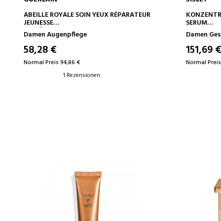
IN DEN WARENKORB
ABEILLE ROYALE SOIN YEUX RÉPARATEUR
KONZENTRI
JEUNESSE
SERUM
VERJÜNGENDE AUGENBEHANDLUNG
INTENSIV
Damen Augenpflege
Damen Ges
58,28 €
151,69 
Normal Preis 94,86 €
Normal Preis
1 Rezensionen