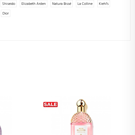
Shiseido
Elizabeth Arden
Natura Bissé
La Colline
Kiehl's
Dior