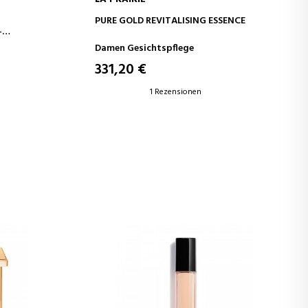
B
IN DEN WARENKORB
PURE GOLD REVITALISING ESSENCE
–
-PFLEGE –
Damen Gesichtspflege
RAFFERE
331,20 €
1 Rezensionen