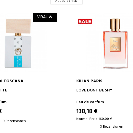
ALLES SEHEN
VIRAL 🔥
DI TOSCANA
KILIAN PARIS
IN DEN WARENKORB
IN DEN WARENKOR
TTE
LOVE DONT BE SHY
rfum
Eau de Parfum
€
138,18 €
Normal Preis 160,00 €
0 Rezensionen
0 Rezensionen