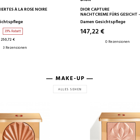
IN DEN WARENKORB
IN DEN WARENKOR
ERTES À LA ROSE NOIRE
DIOR CAPTURE
NACHTCREME FÜRS GESICHT 
BEHANDLUNGSSERUM
HOCHWIRKSAME ANTI-AGING
ichtspflege
Damen Gesichtspflege
FÜR WENIGER FALTEN UND ST
HAUT
€
147,22 €
39% Rabatt
 250,72 €
0 Rezensionen
3 Rezensionen
MAKE-UP
ALLES SEHEN