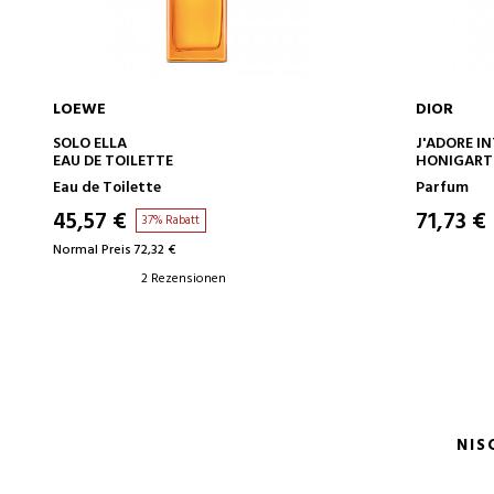
LOEWE
DIOR
IN DEN WARENKORB
SOLO ELLA
J'ADORE I
EAU DE TOILETTE
HONIGART
Eau de Toilette
Parfum
45,57 €
71,73 €
37% Rabatt
Normal Preis 72,32 €
2 Rezensionen
NIS