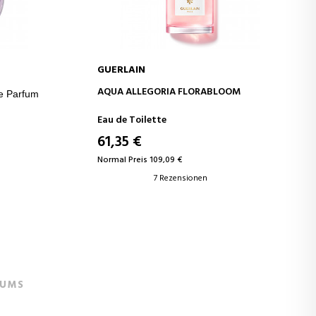
GUERLAIN
B
IN DEN WARENKORB
AQUA ALLEGORIA FLORABLOOM
e Parfum
Eau de Toilette
61,35 €
Normal Preis 109,09 €
7 Rezensionen
FUMS