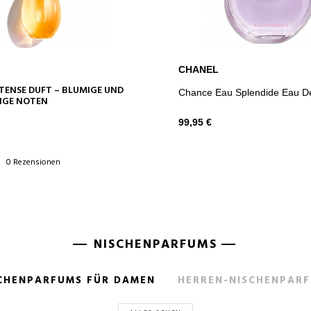
CHANEL
IN DEN WARENKORB
IN DEN WARENKOR
NTENSE DUFT – BLUMIGE UND
Chance Eau Splendide Eau D
IGE NOTEN
99,95 €
0 Rezensionen
NISCHENPARFUMS
CHENPARFUMS FÜR DAMEN
HERREN-NISCHENPAR