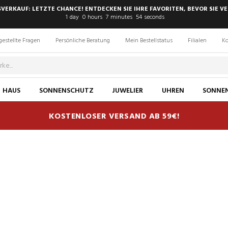
SVERKAUF: LETZTE CHANCE! ENTDECKEN SIE IHRE FAVORITEN, BEVOR SIE VE
1
day
0
hours
7
minutes
53
seconds
gestellte Fragen
Persönliche Beratung
Mein Bestellstatus
Filialen
Ko
HAUS
SONNENSCHUTZ
JUWELIER
UHREN
SONNEN
KOSTENLOSER VERSAND AB 59€!