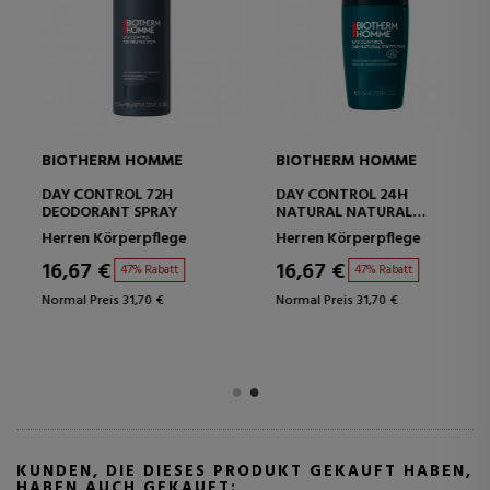
BIOTHERM HOMME
BIOTHERM HOMME
DAY CONTROL 72H
DAY CONTROL 24H
DEODORANT SPRAY
NATURAL NATURAL
PROTECTION
Herren Körperpflege
Herren Körperpflege
16,67 €
16,67 €
47% Rabatt
47% Rabatt
Normal Preis 31,70 €
Normal Preis 31,70 €
KUNDEN, DIE DIESES PRODUKT GEKAUFT HABEN,
HABEN AUCH GEKAUFT: