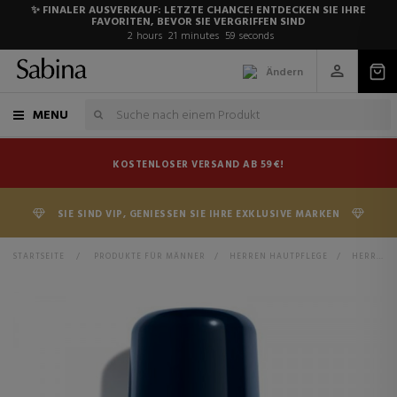
✨ FINALER AUSVERKAUF: LETZTE CHANCE! ENTDECKEN SIE IHRE
FAVORITEN, BEVOR SIE VERGRIFFEN SIND
2
hours
21
minutes
58
seconds
Ändern
MENU
KOSTENLOSER VERSAND AB 59€!
SIE SIND VIP, GENIESSEN SIE IHRE EXKLUSIVE MARKEN
STARTSEITE
>
PRODUKTE FÜR MÄNNER
>
HERREN HAUTPFLEGE
>
HERREN KÖRPERPFLEGE