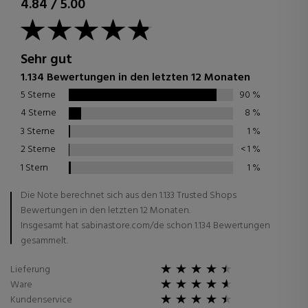
4.84
/
5.00
Sehr gut
1.134 Bewertungen in den letzten 12 Monaten
5 Sterne
90
%
4 Sterne
8
%
3 Sterne
1
%
2 Sterne
< 1
%
1 Stern
1
%
Die Note berechnet sich aus den 1.133 Trusted Shops
Bewertungen in den letzten 12 Monaten.
Insgesamt hat sabinastore.com/de schon 1.134 Bewertungen
gesammelt.
Lieferung
Ware
Kundenservice