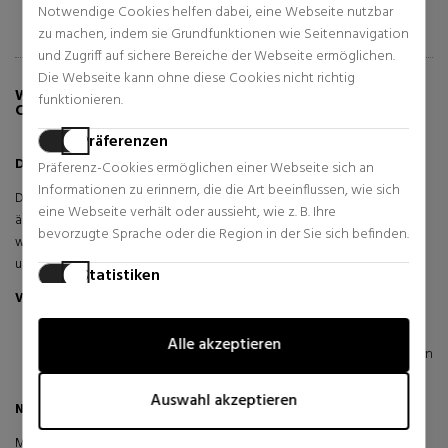
Notwendige Cookies helfen dabei, eine Webseite nutzbar
zu machen, indem sie Grundfunktionen wie Seitennavigation
und Zugriff auf sichere Bereiche der Webseite ermöglichen.
Die Webseite kann ohne diese Cookies nicht richtig
WEITERE INFORMATIONEN ÜBER DAY
funktionieren.
CONTROL 72H DEODORANT ROLL-ON
Präferenzen
Day Control 72H Deo Roll-On
Präferenz-Cookies ermöglichen einer Webseite sich an
Informationen zu erinnern, die die Art beeinflussen, wie sich
Day Control 72H Deodorant Roll-On von Biotherm Homme ist ein
eine Webseite verhält oder aussieht, wie z. B. Ihre
äußerst wirksames Antitranspirant-Deodorant. Es trocknet in nur
bevorzugte Sprache oder die Region in der Sie sich befinden.
wenigen Sekunden und sorgt 72 Stunden lang für ein angenehmes
und frisches Gefühl unter den Achseln.
Statistiken
Vorteile
Statistik-Cookies helfen Webseiten-Besitzern zu verstehen,
wie Besucher mit Webseiten interagieren, indem
Extreme Antitranspirant-Wirksamkeit.
Alle akzeptieren
Informationen anonym gesammelt und gemeldet werden.
72 Stunden lang ein angenehmes und frisches Gefühl in den
Achselhöhlen.
Marketing
Auswahl akzeptieren
Nachgewiesene Ergebnisse
Marketing-Cookies werden verwendet, um Besucher auf
Webseiten zu verfolgen. Die Absicht ist, Anzeigen zu zeigen,
Maximale Intensität: Extremer Antitranspirant-Schutz für bis zu 3