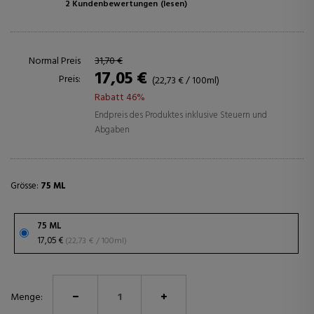
2 Kundenbewertungen
(lesen)
Normal Preis
31,70 €
17,05 €
Preis:
(22,73 € / 100ml)
Rabatt 46%
Endpreis des Produktes inklusive Steuern und
Abgaben
Grösse:
75 ML
75 ML
17,05 €
(22,73 € / 100ml)
Menge: