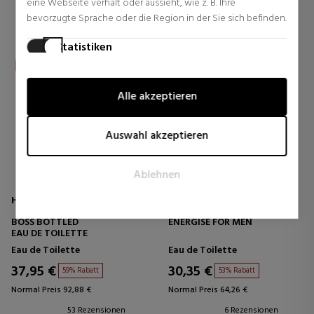
eine Webseite verhält oder aussieht, wie z. B. Ihre
bevorzugte Sprache oder die Region in der Sie sich befinden.
Statistiken
Statistik-Cookies helfen Webseiten-Besitzern zu verstehen,
wie Besucher mit Webseiten interagieren, indem
Alle akzeptieren
Informationen anonym gesammelt und gemeldet werden.
Marketing
Auswahl akzeptieren
Marketing-Cookies werden verwendet, um Besucher auf
Webseiten zu verfolgen. Die Absicht ist, Anzeigen zu zeigen,
Ablehnen
die relevant und ansprechend für den einzelnen Benutzer
sind und daher wertvoller für Publisher und werbetreibende
HUGO BOSS
HUGO BOSS
Drittparteien sind.
BOSS BOTTLED
ENERGISE FOR MEN
EAU DE TOILETTE
Eau de Toilette
Eau de Toilette
37,95 €
30,35 €
59% Rabatt
53% Rabatt
Normal Preis 92,88 €
Normal Preis 64,26 €
53 Rezensionen
6 Rezensionen