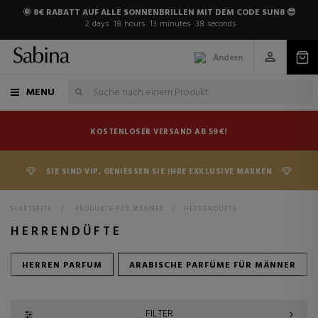
🌞 8€ RABATT AUF ALLE SONNENBRILLEN MIT DEM CODE SUN8 😎
2
days
18
hours
13
minutes
37
seconds
Ändern
MENU
KOSTENLOSER VERSAND AB 59€!
SIE SIND VIP, GENIESSEN SIE IHRE EXKLUSIVE MARKEN
STARTSEITE
>
PRODUKTE FÜR MÄNNER
>
HERRENDÜFTE
HERRENDÜFTE
HERREN PARFUM
ARABISCHE PARFÜME FÜR MÄNNER
FILTER