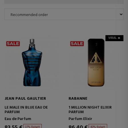
VIRAL 🔥
JEAN PAUL GAULTIER
RABANNE
LE MALE IN BLUE EAU DE
1 MILLION NIGHT ELIXIR
PARFUM
PARFUM
Eau de Parfum
Parfum Elixir
83,55 €
86,40 €
37% Rabatt
40% Rabatt