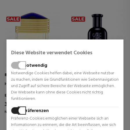
Diese Website verwendet Cookies
Notwendig
Notwendige Cookies helfen dabei, eine Webseite nutzbar
BOUCHERON
HUGO BOSS
zu machen, indem sie Grundfunktionen wie Seitennavigation
HOMME
BOTTLED NIGHT
und Zugriff auf sichere Bereiche der Webseite ermöglichen.
Die Webseite kann ohne diese Cookies nicht richtig
Eau de Toilette
Eau de Toilette
funktionieren.
37,95 €
42,70 €
66% Rabatt
49% Rabatt
Präferenzen
Normal Preis 113,12 €
Normal Preis 84,08 €
Präferenz-Cookies ermöglichen einer Webseite sich an
1 Rezensionen
3 Rezensionen
Informationen zu erinnern, die die Art beeinflussen, wie sich