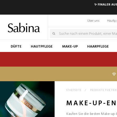
✨ FINALER AU
Über uns
Häufig 
DÜFTE
HAUTPFLEGE
MAKE-UP
HAARPFLEGE
STARTSEITE
>
PRODUKTE FÜR FR
MAKE-UP-EN
Kaufen Sie die besten Make-up-E