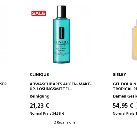
CLINIQUE
SISLEY
IN DEN WARENKORB
IN D
SER
ABWASCHBARES AUGEN-MAKE-
GEL DOUX 
UP-LÖSUNGSMITTEL
TROPICAL R
AUGEN-MAKE-UP-ENTFERNER
GESICHTSR
Reinigung
Damen Gesi
21,23 €
54,95 €
Normal Preis 34,38 €
Normal Preis 
2 Rezensionen