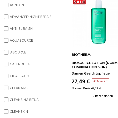
ACNIBEN
ADVANCED NIGHT REPAIR
ANTI-BLEMISH
AQUASOURCE
BISOURCE
BIOTHERM
IN DEN WARENKORB
BIOSOURCE LOTION (NORM
CALENDULA
COMBINATION SKIN)
Damen Gesichtspflege
CICALFATE+
27,49 €
42% Rabatt
CLEANANCE
Normal Preis 47,23 €
2 Rezensionen
CLEANSING RITUAL
CLEANSKIN