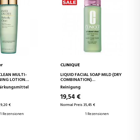
er
CLINIQUE
EN WARENKORB
IN DEN WARENKORB
CLEAN MULTI-
LIQUID FACIAL SOAP MILD (DRY
NING LOTION
COMBINATION)
ASSER
GESICHTSREINIGUNGSGEL
tärkungsmittel
Reinigung
19,54 €
39,20 €
Normal Preis 35,45 €
1 Rezensionen
1 Rezensionen