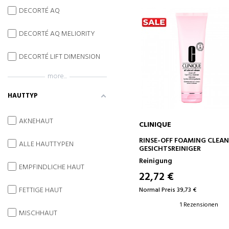
DECORTÉ AQ
DECORTÉ AQ MELIORITY
DECORTÉ LIFT DIMENSION
more...
HAUTTYP
AKNEHAUT
CLINIQUE
IN DEN WARENKORB
RINSE-OFF FOAMING CLEAN
ALLE HAUTTYPEN
GESICHTSREINIGER
Reinigung
EMPFINDLICHE HAUT
22,72 €
FETTIGE HAUT
Normal Preis 39,73 €
1 Rezensionen
MISCHHAUT