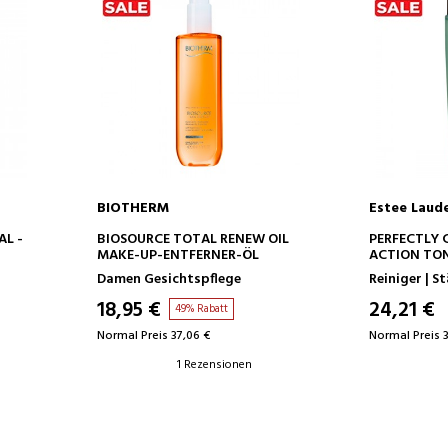
BIOTHERM
Estee Laud
IN DEN WARENKORB
IN D
AL -
BIOSOURCE TOTAL RENEW OIL
PERFECTLY 
MAKE-UP-ENTFERNER-ÖL
ACTION TO
GESICHTSW
Damen Gesichtspflege
Reiniger | S
18,95 €
24,21 €
49% Rabatt
Normal Preis 37,06 €
Normal Preis 
1 Rezensionen