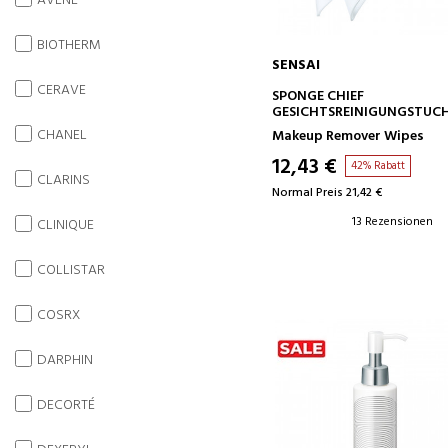
AVENE
BIOTHERM
SENSAI
CERAVE
IN DEN WARENKORB
SPONGE CHIEF
GESICHTSREINIGUNGSTUC
CHANEL
Makeup Remover Wipes
12,43 €
42% Rabatt
CLARINS
Normal Preis 21,42 €
13 Rezensionen
CLINIQUE
COLLISTAR
COSRX
DARPHIN
DECORTÉ