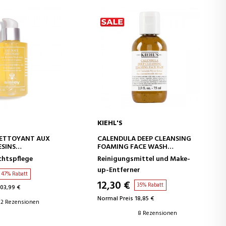
KIEHL'S
EN WARENKORB
IN DEN WARENKORB
NETTOYANT AUX
CALENDULA DEEP CLEANSING
ESINS
FOAMING FACE WASH
EINIGUNGSGEL
GESICHTSREINIGUNGSGEL
chtspflege
Reinigungsmittel und Make-
up-Entferner
47% Rabatt
12,30 €
35% Rabatt
103,99 €
Normal Preis 18,85 €
2 Rezensionen
8 Rezensionen