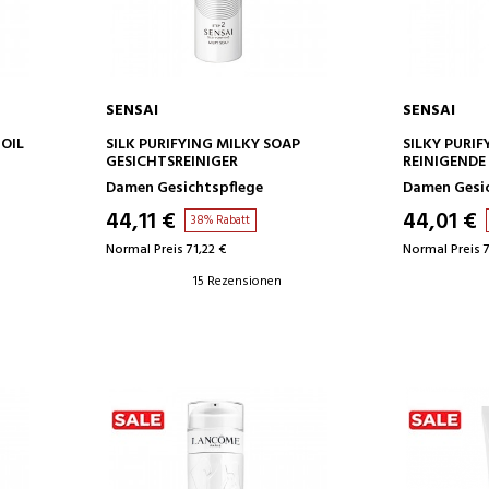
SENSAI
SENSAI
IN DEN WARENKORB
IN D
 OIL
SILK PURIFYING MILKY SOAP
SILKY PURI
GESICHTSREINIGER
REINIGENDE
Damen Gesichtspflege
Damen Gesi
44,11 €
44,01 €
38% Rabatt
Normal Preis 71,22 €
Normal Preis 7
15 Rezensionen