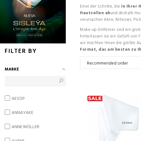
Einer der Schritte, die
in Ihrer
Hautzellen ab
und deshalb mus
verursachen Akne, Mitesser, Pick
Make-up-Entferner sind ein groß
hinterlassen sie ein Gefühl von 
wir möchten Ihnen die größte A
FILTER BY
Format, das am besten zu I
MARKE
AESOP
ANNAYAKE
ANNE MÖLLER