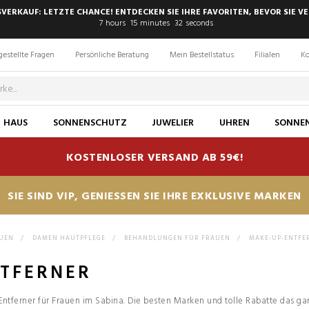
SVERKAUF: LETZTE CHANCE! ENTDECKEN SIE IHRE FAVORITEN, BEVOR SIE VE
7
hours
15
minutes
31
seconds
gestellte Fragen
Persönliche Beratung
Mein Bestellstatus
Filialen
Ko
HAUS
SONNENSCHUTZ
JUWELIER
UHREN
SONNEN
KOSTENLOSER VERSAND AB 59€!
SIE SIND VIP, GENIESSEN SIE IHRE EXKLUSIVE MARKEN
AUEN
>
DAMEN HAUTPFLEGE
>
BEHANDLUNGEN FÜR FRAUEN
>
MAKE-UP-ENTFE
TFERNER
ntferner für Frauen im Sabina. Die besten Marken und tolle Rabatte das ga