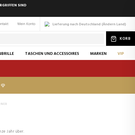
RGRIFFEN SIND
ntakt
Mein Konto
Lieferung nach Deutschland
(
Ändern
Land
)
KORB
BRILLE
TASCHEN UND ACCESSOIRES
MARKEN
VIP
RNER
nze Jahr über.