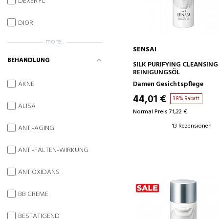
DEXERYL
DIOR
more...
SENSAI
BEHANDLUNG
IN DEN WARENKORB
SILK PURIFYING CLEANSING
REINIGUNGSÖL
Damen Gesichtspflege
AKNE
44,01 €
38% Rabatt
ALISA
Normal Preis 71,22 €
13 Rezensionen
ANTI-AGING
ANTI-FALTEN-WIRKUNG
ANTIOXIDANS
BB CREME
BESTÄTIGEND