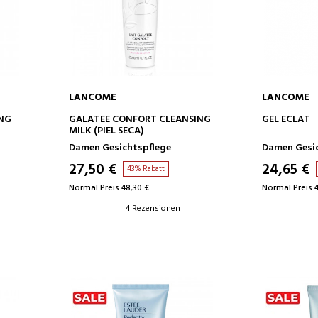
LANCOME
LANCOME
IN DEN WARENKORB
IN D
ING
GALATEE CONFORT CLEANSING
GEL ECLAT
MILK (PIEL SECA)
ER
Damen Gesichtspflege
Damen Gesi
27,50 €
24,65 €
43% Rabatt
Normal Preis 48,30 €
Normal Preis 4
4 Rezensionen