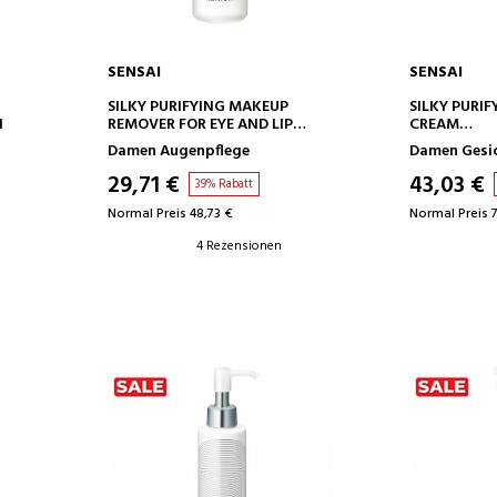
SENSAI
SENSAI
IN DEN WARENKORB
IN D
SILKY PURIFYING MAKEUP
SILKY PURI
H
REMOVER FOR EYE AND LIP
CREAM
AUGEN- UND LIPPEN-MAKE-UP-
REINIGUNG
Damen Augenpflege
Damen Gesi
ENTFERNER
29,71 €
43,03 €
39% Rabatt
Normal Preis 48,73 €
Normal Preis 7
4 Rezensionen