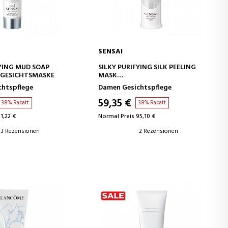
SENSAI
EN WARENKORB
IN DEN WARENKORB
FYING MUD SOAP
SILKY PURIFYING SILK PEELING
 GESICHTSMASKE
MASK
PEELING-CREME-MASKE
chtspflege
Damen Gesichtspflege
59,35 €
38% Rabatt
38% Rabatt
1,22 €
Normal Preis 95,10 €
3 Rezensionen
2 Rezensionen