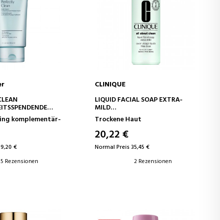
er
CLINIQUE
EN WARENKORB
IN DEN WARENKORB
CLEAN
LIQUID FACIAL SOAP EXTRA-
EITSSPENDENDE
MILD
SCREME-MASKE MIT
GESICHTSSEIFE
ling komplementär-
Trockene Haut
TION
20,22 €
39,20 €
Normal Preis 35,45 €
5 Rezensionen
2 Rezensionen