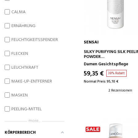
CALMA
ERNÄHRUNG
FEUCHTIGKEITSSPENDER
SENSAI
IN DEN WARENKORB
SILKY PURIFYING SILK PEEL
FLECKEN
POWDER
REINIGENDES PEELINGPULV
Damen Gesichtspflege
LEUCHTKRAFT
59,35 €
38% Rabatt
MAKE-UP-ENTFERNER
Normal Preis 95,10 €
2 Rezensionen
MASKEN
PEELING-MITTEL
more...
KÖRPERBEREICH