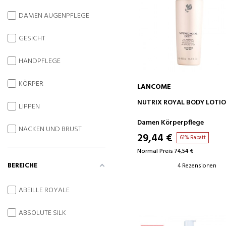
DAMEN AUGENPFLEGE
GESICHT
HANDPFLEGE
KÖRPER
LANCOME
IN DEN WARENKORB
NUTRIX ROYAL BODY LOTI
LIPPEN
Damen Körperpflege
NACKEN UND BRUST
29,44 €
61% Rabatt
Normal Preis 74,54 €
BEREICHE
4 Rezensionen
ABEILLE ROYALE
ABSOLUTE SILK