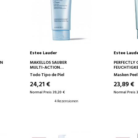
Estee Lauder
Estee Laud
IN DEN WARENKORB
IN D
ON
MAKELLOS SAUBER
PERFECTLY 
MULTI-ACTION
FEUCHTIGK
REINIGUNGSSCHAUM /
REINIGUNG
Todo Tipo de Piel
Masken Pee
REINIGUNGSMASKE
MULTIFUNK
24,21 €
23,89 €
Normal Preis 39,20 €
Normal Preis 
4 Rezensionen