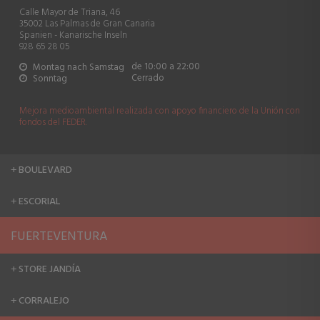
Calle Mayor de Triana, 46
35002 Las Palmas de Gran Canaria
Spanien - Kanarische Inseln
928 65 28 05
de 10:00 a 22:00
Montag nach Samstag
Cerrado
Sonntag
Mejora medioambiental realizada con apoyo financiero de la Unión con
fondos del FEDER.
BOULEVARD
+
ESCORIAL
+
FUERTEVENTURA
STORE JANDÍA
+
CORRALEJO
+