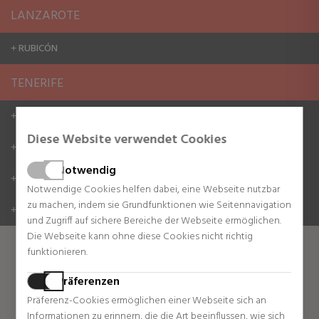
LANZAROTE
RUBICÓN
+
TENERIFE
C.C. NIVARIA CENTER TENERIFE
+
Diese Website verwendet Cookies
C.C. SIAM MALL TENERIFE
+
Notwendig
IMELDO SERÍS TENERIFE
+
Notwendige Cookies helfen dabei, eine Webseite nutzbar
zu machen, indem sie Grundfunktionen wie Seitennavigation
THE DUKE SHOPS
+
und Zugriff auf sichere Bereiche der Webseite ermöglichen.
Die Webseite kann ohne diese Cookies nicht richtig
funktionieren.
Präferenzen
Präferenz-Cookies ermöglichen einer Webseite sich an
Informationen zu erinnern, die die Art beeinflussen, wie sich
SABINA TRIANA GRAN CANARIA