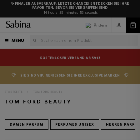
✨ FINALER AUSVERKAUF: LETZTE CHANCE! ENTDECKEN SIE IHRE
FAVORITEN, BEVOR SIE VERGRIFFEN SIND
14
hours
35
minutes
52
seconds
Ändern
MENU
KOSTENLOSER VERSAND AB 59€!
SIE SIND VIP, GENIESSEN SIE IHRE EXKLUSIVE MARKEN
STARTSEITE
>
TOM FORD BEAUTY
TOM FORD BEAUTY
DAMEN PARFUM
PERFUMES UNISEX
HERREN PARFU