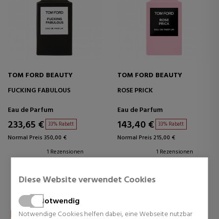
TOM FORD BEAUTY
TOM FORD BEAUTY
FUCKING FABULOUS
ROSE PRICK
Eau de Parfum
Eau de Parfum
233,65 €
143,40 €
33% Rabatt
33% Rabatt
Normal Preis 350,00 €
Normal Preis 215,00 €
1 Rezensionen
1 Rezensionen
Diese Website verwendet Cookies
Notwendig
Notwendige Cookies helfen dabei, eine Webseite nutzbar