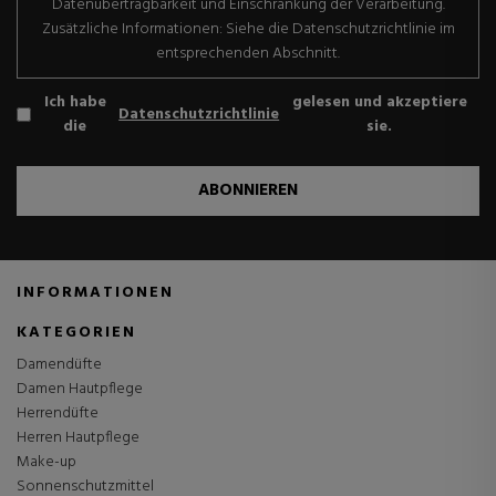
Datenübertragbarkeit und Einschränkung der Verarbeitung.
Zusätzliche Informationen: Siehe die Datenschutzrichtlinie im
entsprechenden Abschnitt.
Ich habe
gelesen und akzeptiere
Datenschutzrichtlinie
die
sie.
ABONNIEREN
INFORMATIONEN
KATEGORIEN
Damendüfte
Damen Hautpflege
Herrendüfte
Herren Hautpflege
Make-up
Sonnenschutzmittel