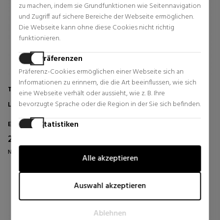
zu machen, indem sie Grundfunktionen wie Seitennavigation
und Zugriff auf sichere Bereiche der Webseite ermöglichen.
Die Webseite kann ohne diese Cookies nicht richtig
funktionieren.
Präferenzen
Präferenz-Cookies ermöglichen einer Webseite sich an
Informationen zu erinnern, die die Art beeinflussen, wie sich
TOM FORD BEAUTY
TOM FORD BEAUTY
eine Webseite verhält oder aussieht, wie z. B. Ihre
bevorzugte Sprache oder die Region in der Sie sich befinden.
LOST CHERRY
OUD WOOD
EAU DE PARFUM
Statistiken
Eau de Parfum
Eau De Parfum
233,65 €
172,85 €
Statistik-Cookies helfen Webseiten-Besitzern zu verstehen,
33% Rabatt
34% Rabatt
wie Besucher mit Webseiten interagieren, indem
Normal Preis 350,00 €
Normal Preis 260,00 €
Alle akzeptieren
Informationen anonym gesammelt und gemeldet werden.
0 Rezensionen
2 Rezensionen
Marketing
Auswahl akzeptieren
Marketing-Cookies werden verwendet, um Besucher auf
Webseiten zu verfolgen. Die Absicht ist, Anzeigen zu zeigen,
Ablehnen
die relevant und ansprechend für den einzelnen Benutzer