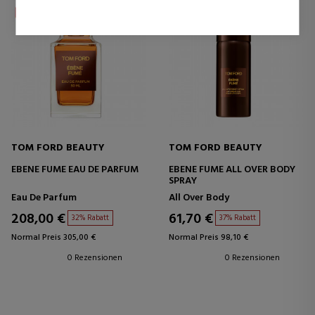
sind und daher wertvoller für Publisher und werbetreibende
Drittparteien sind.
TOM FORD BEAUTY
TOM FORD BEAUTY
EBENE FUME EAU DE PARFUM
EBENE FUME ALL OVER BODY
SPRAY
Eau De Parfum
All Over Body
208,00 €
61,70 €
32% Rabatt
37% Rabatt
Normal Preis 305,00 €
Normal Preis 98,10 €
0 Rezensionen
0 Rezensionen