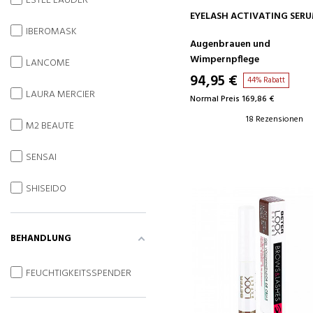
ESTEE LAUDER
IN DEN WARENKORB
EYELASH ACTIVATING SER
IBEROMASK
Augenbrauen und
Wimpernpflege
LANCOME
94,95 €
44% Rabatt
LAURA MERCIER
Normal Preis 169,86 €
18 Rezensionen
M2 BEAUTE
SENSAI
SHISEIDO
BEHANDLUNG
FEUCHTIGKEITSSPENDER