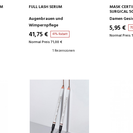
IN DEN WARENKORB
IN D
UM
FULL LASH SERUM
MASK CERTIF
SURGICAL 5
Augenbrauen und
Damen Gesi
Wimpernpflege
5,95 €
7
41,75 €
41% Rabatt
Normal Preis 
Normal Preis 71,00 €
1 Rezensionen