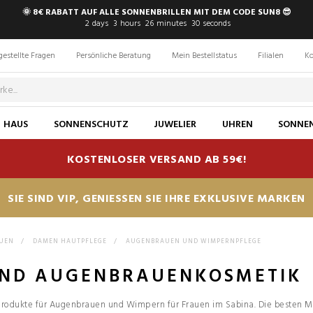
🌞 8€ RABATT AUF ALLE SONNENBRILLEN MIT DEM CODE SUN8 😎
2
days
3
hours
26
minutes
29
seconds
gestellte Fragen
Persönliche Beratung
Mein Bestellstatus
Filialen
Ko
HAUS
SONNENSCHUTZ
JUWELIER
UHREN
SONNEN
KOSTENLOSER VERSAND AB 59€!
SIE SIND VIP, GENIESSEN SIE IHRE EXKLUSIVE MARKEN
AUEN
>
DAMEN HAUTPFLEGE
>
AUGENBRAUEN UND WIMPERNPFLEGE
UND AUGENBRAUENKOSMETIK
rodukte für Augenbrauen und Wimpern für Frauen im Sabina. Die besten Ma