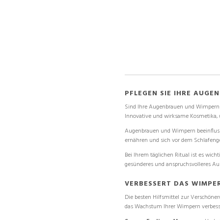
PFLEGEN SIE IHRE AUG
Sind Ihre Augenbrauen und Wimpern s
Innovative und wirksame Kosmetika, u
Augenbrauen und Wimpern beeinflusse
ernähren und sich vor dem Schlafenge
Bei Ihrem täglichen Ritual ist es wi
gesünderes und anspruchsvolleres Aus
VERBESSERT DAS WIMP
Die besten Hilfsmittel zur Verschöne
das Wachstum Ihrer Wimpern verbesse