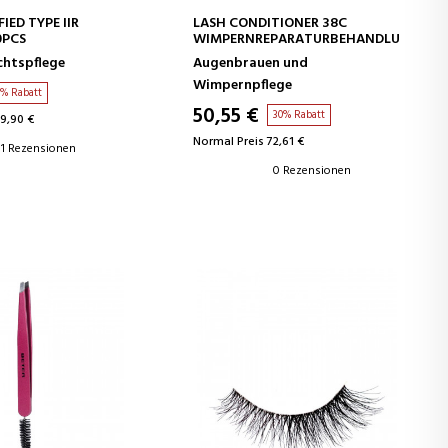
EN WARENKORB
IN DEN WARENKORB
IED TYPE IIR
LASH CONDITIONER 38C
0PCS
WIMPERNREPARATURBEHANDLUNG
chtspflege
Augenbrauen und
Wimpernpflege
0% Rabatt
50,55 €
30% Rabatt
19,90 €
Normal Preis 72,61 €
1 Rezensionen
0 Rezensionen