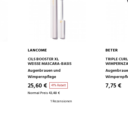
LANCOME
BETER
IN DEN WARENKORB
IN D
CILS BOOSTER XL
TRIPLE CURL
WEISSE MASCARA-BASIS
WIMPERNZ
Augenbrauen und
Augenbraue
Wimpernpflege
Wimpernpfl
25,60 €
7,75 €
41% Rabatt
Normal Preis 43,48 €
1 Rezensionen