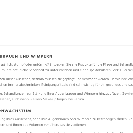
ENBRAUEN UND WIMPERN
pärlich, stumpf oder unförmig? Entdecken Sie alle Produkte für die Pflege und Behand
m Ihre natürliche Schönheit zu unterstreichen und einen spektakulären Look zu erziel
n unser Aussehen, deshalb müssen sie gepflegt und verwöhnt werden. Damit Ihre Wimpe
hen immer abschminken. Reinigungsrituale sind sehr wichtig für ein gesundes und str
chtig, Behandlungen zur Stärkung Ihrer Augenbrauen und Wimpern hinzuzufügen. Gewinnen
sehen, auch wenn Sie kein Make-up tragen, bei Sabina.
ERNWACHSTUM
rung Ihres Aussehens, ohne Ihre Augenbrauen oder Wimpern zu beschädigen, finden Sie 
rn und ihnen das Volumen verleihen, das sie verdienen.