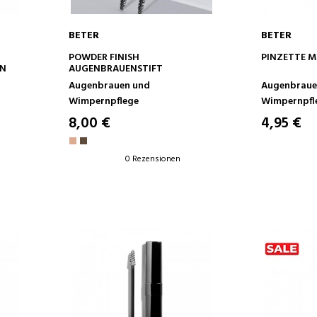
BETER
BETER
IN DEN WARENKORB
IN D
POWDER FINISH
PINZETTE M
EN
AUGENBRAUENSTIFT
Augenbrauen und
Augenbraue
Wimpernpflege
Wimpernpfl
8,00 €
4,95 €
0 Rezensionen