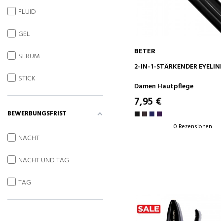
FLUID
GEL
BETER
SERUM
IN DEN WARENKORB
2-IN-1-STÄRKENDER EYELIN
STICK
Damen Hautpflege
7,95 €
BEWERBUNGSFRIST
0 Rezensionen
NACHT
NACHT UND TAG
TAG