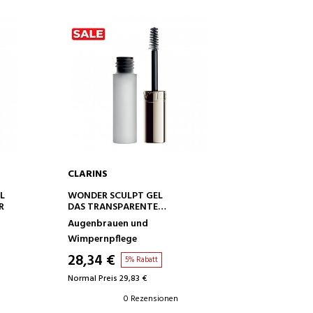
CLARINS
IN DEN WARENKORB
L
WONDER SCULPT GEL
R
DAS TRANSPARENTE
HAARSTYLING-GEL
Augenbrauen und
Wimpernpflege
28,34 €
5% Rabatt
Normal Preis 29,83 €
0 Rezensionen