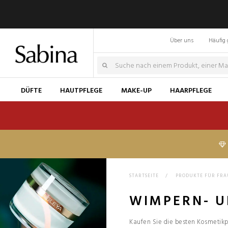
Über uns
Häufig 
DÜFTE
HAUTPFLEGE
MAKE-UP
HAARPFLEGE
STARTSEITE
>
PRODUKTE FÜR FR
WIMPERN- 
Kaufen Sie die besten Kosmetikp