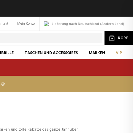
ntakt
Mein Konto
Lieferung nach Deutschland
(
Ändern
Land
)
KORB
BRILLE
TASCHEN UND ACCESSOIRES
MARKEN
VIP
rken und tolle Rabatte das ganze Jahr über.