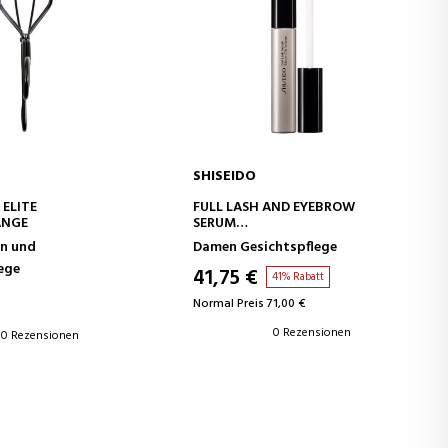
SHISEIDO
EN WARENKORB
IN DEN WARENKORB
 ELITE
FULL LASH AND EYEBROW
ANGE
SERUM
AUGENBRAUEN- UND
n und
Damen Gesichtspflege
WIMPERNBEHANDLUNG
ege
41,75 €
41% Rabatt
Normal Preis 71,00 €
0 Rezensionen
0 Rezensionen