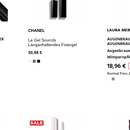
LAURA MER
CHANEL
IN DEN WARENKORB
IN D
ER
AUGENBRAU
Le Gel Sourcils
AUGENBRAU
Langanhaltendes Fixiergel
Augenbraue
30,98 €
Wimpernpfl
18,96 €
Normal Preis 2