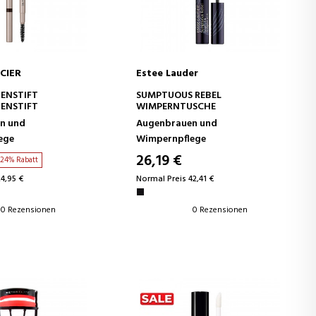
CIER
Estee Lauder
EN WARENKORB
IN DEN WARENKORB
ENSTIFT
SUMPTUOUS REBEL
ENSTIFT
WIMPERNTUSCHE
n und
Augenbrauen und
ege
Wimpernpflege
26,19 €
24% Rabatt
4,95 €
Normal Preis 42,41 €
0 Rezensionen
0 Rezensionen