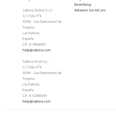
Bestellung
Sabina Global S.L.U
Arbeiten Sie mit uns
C/ Chile nº4
35109 - San Bartolomé de
Tirajana
Las Palmas
España
CIF: B-76086917
help@sabina.com
Sabina Store S.L.
C/ Chile nº4
35109 - San Bartolomé de
Tirajana
Las Palmas
España
CIF: B-02669356
help@sabina.com