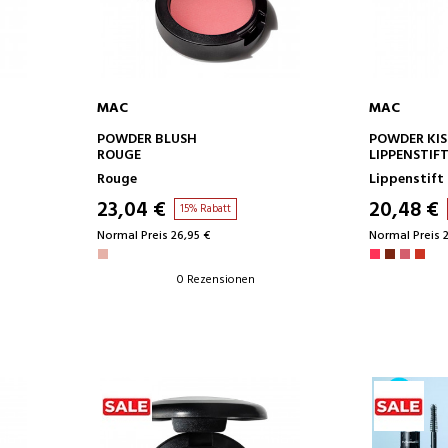
MAC
MAC
IN DEN WARENKORB
IN D
POWDER BLUSH
POWDER KIS
ROUGE
LIPPENSTIF
Rouge
Lippenstift
23,04 €
20,48 €
15% Rabatt
Normal Preis 26,95 €
Normal Preis 2
0 Rezensionen