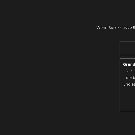
Wenn Sie exklusive R
Grund
S.L."
der 
und es