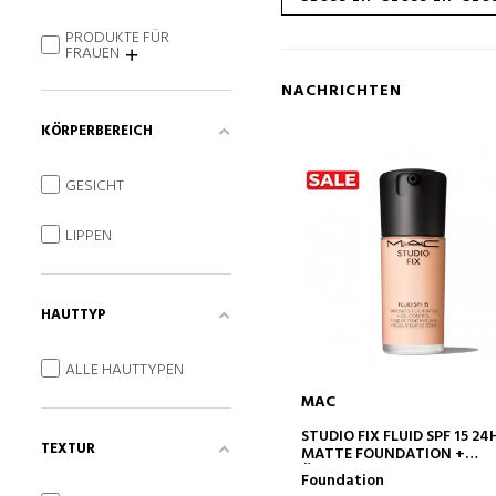
PRODUKTE FÜR
FRAUEN
NACHRICHTEN
KÖRPERBEREICH
GESICHT
LIPPEN
HAUTTYP
ALLE HAUTTYPEN
MAC
IN DEN WARENKORB
STUDIO FIX FLUID SPF 15 24
TEXTUR
MATTE FOUNDATION +
ÖLKONTROLLE
Foundation
MAKE-UP-BASIS