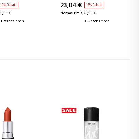
RETEXTURIERT
23,04 €
14% Rabatt
15% Rabatt
25,95 €
Normal Preis 26,95 €
1 Rezensionen
0 Rezensionen
4
5