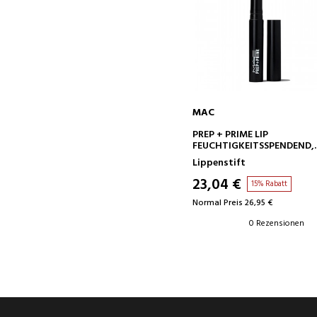
MAC
IN DEN WARENKORB
PREP + PRIME LIP
FEUCHTIGKEITSSPENDEND,
VERHINDERT DAS AUSLAUF
Lippenstift
DES LIPPENSTIFTS,
RETEXTURIERT
23,04 €
15% Rabatt
Normal Preis 26,95 €
0 Rezensionen