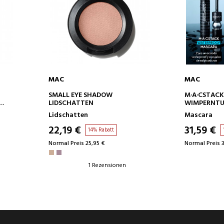
MAC
MAC
IN DEN WARENKORB
IN D
SMALL EYE SHADOW
M·A·CSTAC
LIDSCHATTEN
WIMPERNTU
EN
Lidschatten
Mascara
22,19 €
31,59 €
14% Rabatt
Normal Preis 25,95 €
Normal Preis 
1 Rezensionen