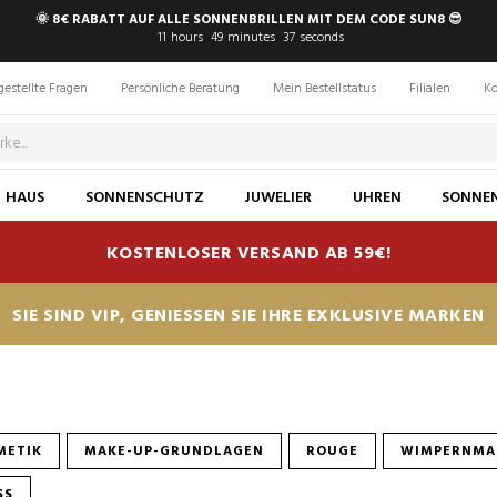
🌞 8€ RABATT AUF ALLE SONNENBRILLEN MIT DEM CODE SUN8 😎
11
hours
49
minutes
36
seconds
gestellte Fragen
Persönliche Beratung
Mein Bestellstatus
Filialen
Ko
HAUS
SONNENSCHUTZ
JUWELIER
UHREN
SONNEN
KOSTENLOSER VERSAND AB 59€!
SIE SIND VIP, GENIESSEN SIE IHRE EXKLUSIVE MARKEN
METIK
MAKE-UP-GRUNDLAGEN
ROUGE
WIMPERNMA
SS