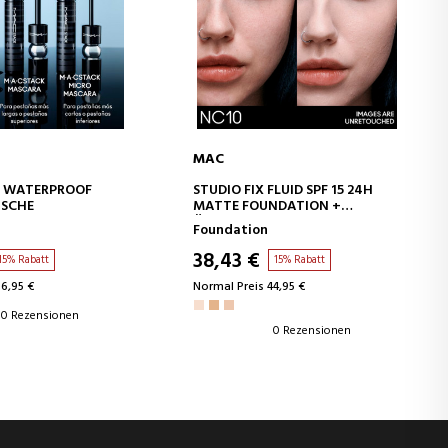
MAC
EN WARENKORB
IN DEN WARENKORB
K WATERPROOF
STUDIO FIX FLUID SPF 15 24H
SCHE
MATTE FOUNDATION +
ÖLKONTROLLE
Foundation
MAKE-UP-BASIS
38,43 €
15% Rabatt
15% Rabatt
36,95 €
Normal Preis 44,95 €
0 Rezensionen
0 Rezensionen