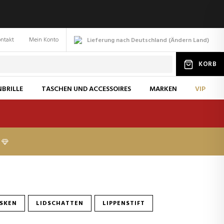
ntakt
Mein Konto
Lieferung nach Deutschland
(
Ändern
Land
)
KORB
BRILLE
TASCHEN UND ACCESSOIRES
MARKEN
VIP
SKEN
LIDSCHATTEN
LIPPENSTIFT