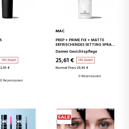
MAC
EN WARENKORB
IN DEN WARENKORB
S
PREP + PRIME FIX + MATTE
T
ERFRISCHENDES SETTING SPRAY,
DAS SOFORT MATTIERT
Damen Gesichtspflege
25,61 €
14% Rabatt
14% Rabatt
3,95 €
Normal Preis 29,95 €
0 Rezensionen
0 Rezensionen