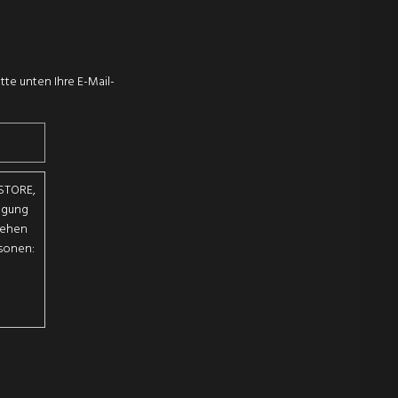
te unten Ihre E-Mail-
 STORE,
ligung
sehen
rsonen: