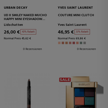
URBAN DECAY
YVES SAINT LAURENT
UD X SMILEY NAKED MUCHO
COUTURE MINI CLUTCH
HAPPY MINI EYESHADOW
PALETTE
Lidschatten
Yves Saint Laurent
26,00 €
46,95 €
43% Rabatt
33% Rabatt
Normal Preis 45,62 €
Normal Preis 69,86 €
0 Rezensionen
0 Rezensionen