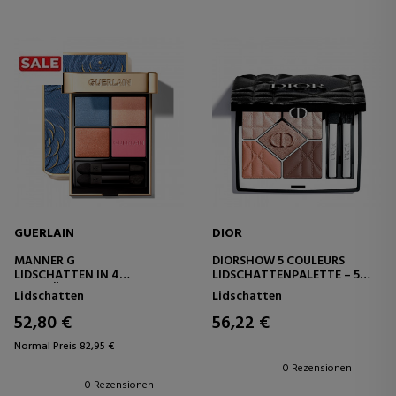
GUERLAIN
DIOR
MÄNNER G
DIORSHOW 5 COULEURS
LIDSCHATTEN IN 4
LIDSCHATTENPALETTE – 5
FARBTÖNEN
LIDSCHATTEN – INTENSIVE
Lidschatten
Lidschatten
FARBE UND LANGE
HALTBARKEIT
52,80 €
56,22 €
Normal Preis 82,95 €
0 Rezensionen
0 Rezensionen