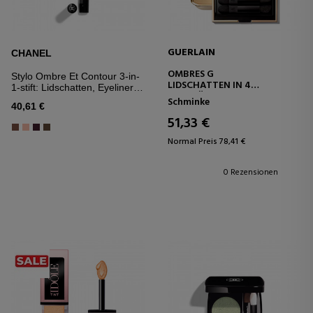
GUERLAIN
CHANEL
OMBRES G
Stylo Ombre Et Contour 3-in-
LIDSCHATTEN IN 4
1-stift: Lidschatten, Eyeliner
FARBTÖNEN
Und Kajal
Schminke
40,61 €
51,33 €
Normal Preis 78,41 €
0 Rezensionen