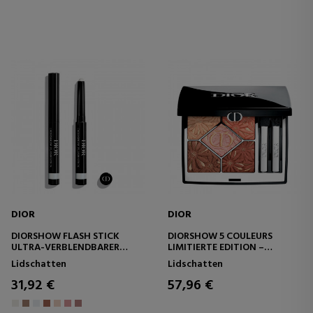
DIOR
DIOR
DIORSHOW FLASH STICK
DIORSHOW 5 COULEURS
ULTRA-VERBLENDBARER
LIMITIERTE EDITION –
LIDSCHATTENSTIFT –
AUGENPALETTE – 5
Lidschatten
Lidschatten
WASSERFEST
LIDSCHATTEN
31,92 €
57,96 €