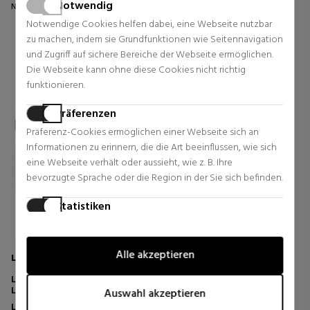
Notwendig
Normal Preis 69,86 €
Normal Preis 24,95 €
Notwendige Cookies helfen dabei, eine Webseite nutzbar
2 Rezensionen
0 Rezensionen
zu machen, indem sie Grundfunktionen wie Seitennavigation
und Zugriff auf sichere Bereiche der Webseite ermöglichen.
Die Webseite kann ohne diese Cookies nicht richtig
funktionieren.
Präferenzen
Präferenz-Cookies ermöglichen einer Webseite sich an
Informationen zu erinnern, die die Art beeinflussen, wie sich
eine Webseite verhält oder aussieht, wie z. B. Ihre
bevorzugte Sprache oder die Region in der Sie sich befinden.
Statistiken
Statistik-Cookies helfen Webseiten-Besitzern zu verstehen,
wie Besucher mit Webseiten interagieren, indem
Alle akzeptieren
Informationen anonym gesammelt und gemeldet werden.
LAURA MERCIER
MAC
LUSTER EYE SHADOW
SMALL EYE SHADOW
Marketing
LIDSCHATTEN
LIDSCHATTEN
Auswahl akzeptieren
Marketing-Cookies werden verwendet, um Besucher auf
Lidschatten
Lidschatten