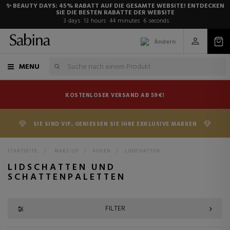
✨ BEAUTY DAYS: 45% RABATT AUF DIE GESAMTE WEBSITE! ENTDECKEN
SIE DIE BESTEN RABATTE DER WEBSITE
3
days
13
hours
44
minutes
5
seconds
Ändern
MENU
KOSTENLOSER VERSAND AB 59€!
SIE SIND VIP, GENIESSEN SIE IHRE EXKLUSIVE MARKEN
STARTSEITE
>
MAKE-UP
>
AUGEN
>
LIDSCHATTEN
LIDSCHATTEN UND
SCHATTENPALETTEN
FILTER