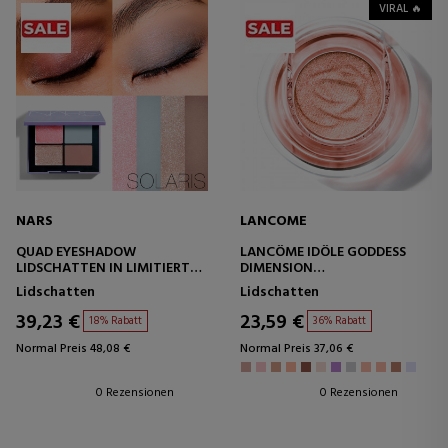
VIRAL 🔥
NARS
LANCOME
QUAD EYESHADOW
LANCÔME IDÔLE GODDESS
LIDSCHATTEN IN LIMITIERTER
DIMENSION
AUFLAGE
LIDSCHATTEN
Lidschatten
Lidschatten
39,23 €
23,59 €
18% Rabatt
36% Rabatt
Normal Preis 48,08 €
Normal Preis 37,06 €
0 Rezensionen
0 Rezensionen