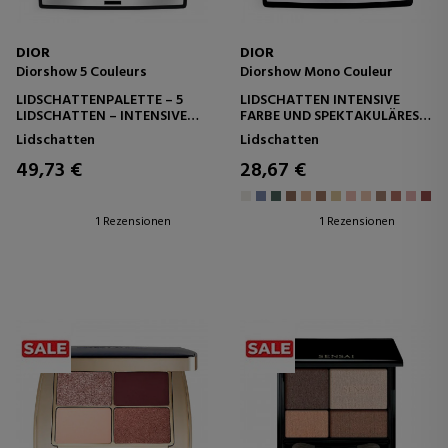
DIOR
DIOR
Diorshow 5 Couleurs
Diorshow Mono Couleur
LIDSCHATTENPALETTE – 5
LIDSCHATTEN INTENSIVE
LIDSCHATTEN – INTENSIVE
FARBE UND SPEKTAKULÄRES
UND LANGANHALTENDE
FINISH - CREMIGES PUDER -
Lidschatten
Lidschatten
FARBEN
LANGANHALTEND
49,73 €
28,67 €
1 Rezensionen
1 Rezensionen