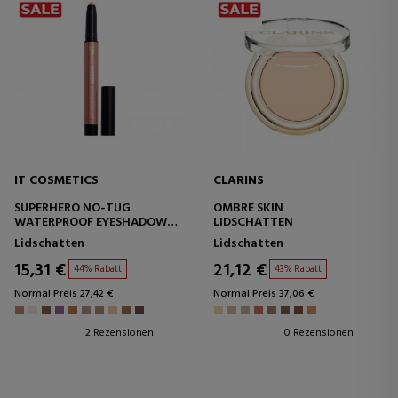
IT COSMETICS
CLARINS
SUPERHERO NO-TUG
OMBRE SKIN
WATERPROOF EYESHADOW
LIDSCHATTEN
STICK
Lidschatten
Lidschatten
15,31 €
21,12 €
44% Rabatt
43% Rabatt
Normal Preis 27,42 €
Normal Preis 37,06 €
2 Rezensionen
0 Rezensionen