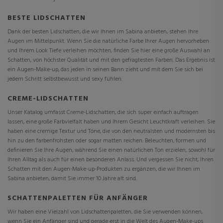
BESTE LIDSCHATTEN
Dank der besten Lidschatten, die wir Ihnen im Sabina anbieten, stehen Ihre
Augen im Mittelpunkt. Wenn Sie die natürliche Farbe Ihrer Augen hervorheben
und Ihrem Look Tiefe verleihen möchten, finden Sie hier eine große Auswahl an
Schatten, von höchster Qualität und mit den gefragtesten Farben. Das Ergebnis ist
ein Augen-Make-up, das jeden in seinen Bann zieht und mit dem Sie sich bei
jedem Schritt selbstbewusst und sexy fühlen.
CREME-LIDSCHATTEN
Unser Katalog umfasst Creme-Lidschatten, die sich super einfach auftragen
lassen, eine große Farbvielfalt haben und Ihrem Gesicht Leuchtkraft verleihen. Sie
haben eine cremige Textur und Töne, die von den neutralsten und modernsten bis
hin zu den farbenfrohsten oder sogar matten reichen. Beleuchten, formen und
definieren Sie Ihre Augen, während Sie einen natürlichen Ton erzielen, sowohl für
Ihren Alltag als auch für einen besonderen Anlass. Und vergessen Sie nicht, Ihren
Schatten mit den Augen-Make-up-Produkten zu ergänzen, die wir Ihnen im
Sabina anbieten, damit Sie immer 10 Jahre alt sind.
SCHATTENPALETTEN FÜR ANFÄNGER
Wir haben eine Vielzahl von Lidschattenpaletten, die Sie verwenden können,
wenn Sie ein Anfänger sind und gerade erst in die Welt des Augen-Make-ups