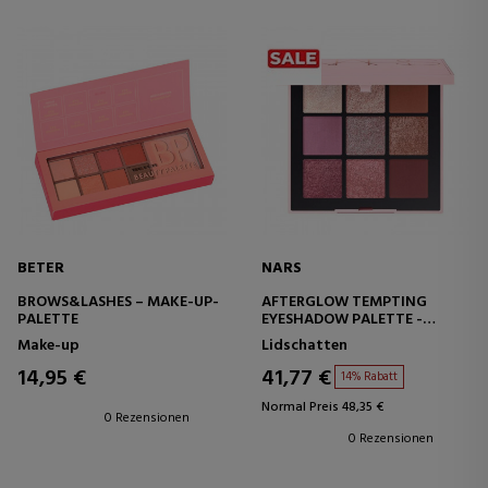
BETER
NARS
BROWS&LASHES – MAKE-UP-
AFTERGLOW TEMPTING
PALETTE
EYESHADOW PALETTE -
LIMITED EDITION
Make-up
Lidschatten
LIDSCHATTENPALETTE
14,95 €
41,77 €
14% Rabatt
Normal Preis 48,35 €
0 Rezensionen
0 Rezensionen