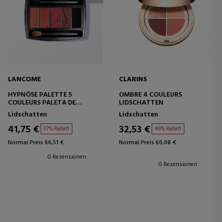
LANCOME
CLARINS
HYPNÔSE PALETTE 5
OMBRE 4 COULEURS
COULEURS PALETA DE
LIDSCHATTEN
SOMBRAS
Lidschatten
Lidschatten
41,75 €
32,53 €
37% Rabatt
46% Rabatt
Normal Preis 66,51 €
Normal Preis 60,08 €
0 Rezensionen
0 Rezensionen