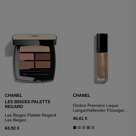
CHANEL
CHANEL
LES BEIGES PALETTE
Ombre Première Laque
REGARD
Langanhaltender Flüssiger
Les Beiges Palette Regard
Lidschatten
40,61 €
Les Beiges
Lidschattenpalette,
63,92 €
Lidschattenpalette Für Einen
Natürlichen, Hautfreundlichen