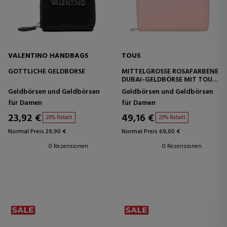
VALENTINO HANDBAGS
TOUS
GÖTTLICHE GELDBÖRSE
MITTELGROSSE ROSAFARBENE D
UBAI-GELDBÖRSE MIT TOUS-V
ERSCHLUSS
Geldbörsen und Geldbörsen
Geldbörsen und Geldbörsen
für Damen
für Damen
23,92 €
49,16 €
20% Rabatt
29% Rabatt
Normal Preis 29,90 €
Normal Preis 69,00 €
0 Rezensionen
0 Rezensionen