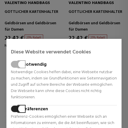
VALENTINO HANDBAGS
VALENTINO HANDBAGS
GÖTTLICHER KARTENHALTER
GÖTTLICHER KARTENHALTER
Geldbörsen und Geldbörsen
Geldbörsen und Geldbörsen
für Damen
für Damen
22,42 €
22,42 €
25% Rabatt
25% Rabatt
Normal Preis 29,90 €
Normal Preis 29,90 €
Diese Website verwendet Cookies
0 Rezensionen
0 Rezensionen
Notwendig
Notwendige Cookies helfen dabei, eine Webseite nutzbar
zu machen, indem sie Grundfunktionen wie Seitennavigation
und Zugriff auf sichere Bereiche der Webseite ermöglichen.
Die Webseite kann ohne diese Cookies nicht richtig
funktionieren.
Präferenzen
Präferenz-Cookies ermöglichen einer Webseite sich an
Informationen zu erinnern, die die Art beeinflussen, wie sich