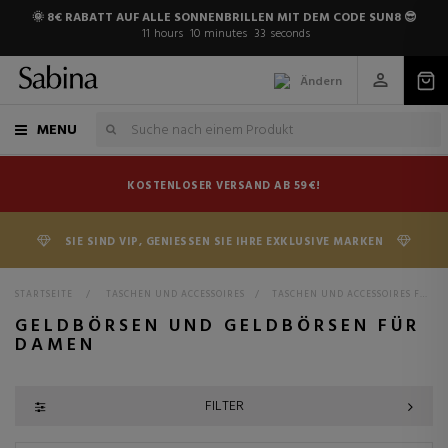
🌞 8€ RABATT AUF ALLE SONNENBRILLEN MIT DEM CODE SUN8 😎
11
hours
10
minutes
31
seconds
Ändern
MENU
KOSTENLOSER VERSAND AB 59€!
SIE SIND VIP, GENIESSEN SIE IHRE EXKLUSIVE MARKEN
STARTSEITE
>
TASCHEN UND ACCESSOIRES
>
TASCHEN UND ACCESSOIRES FÜR DAMEN
GELDBÖRSEN UND GELDBÖRSEN FÜR
DAMEN
FILTER