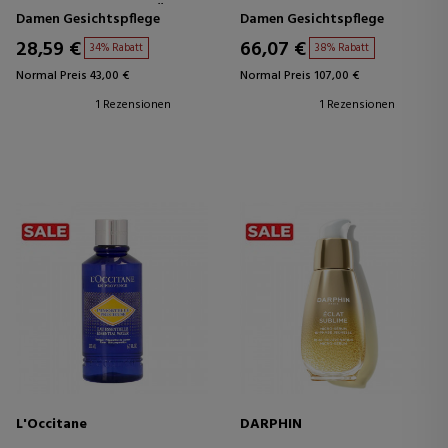
GESICHTSREINIGER - FÜR
FEUCHTIGKEITSSPENDENDE
Damen Gesichtspflege
Damen Gesichtspflege
EMPFINDLICHE HAUT
UND BERUHIGENDE
BEHANDLUNG
28,59 €
66,07 €
34% Rabatt
38% Rabatt
Normal Preis 43,00 €
Normal Preis 107,00 €
1 Rezensionen
1 Rezensionen
L'Occitane
DARPHIN