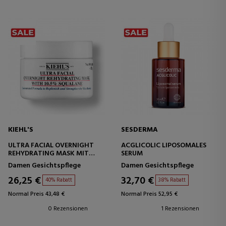
KIEHL'S
SESDERMA
ULTRA FACIAL OVERNIGHT
ACGLICOLIC LIPOSOMALES
REHYDRATING MASK MIT
SERUM
10.5% SQUALAN
Damen Gesichtspflege
Damen Gesichtspflege
FEUCHTIGKEITSSPENDENDE
GESICHTSMASKE
26,25 €
32,70 €
40% Rabatt
38% Rabatt
Normal Preis 43,48 €
Normal Preis 52,95 €
0 Rezensionen
1 Rezensionen