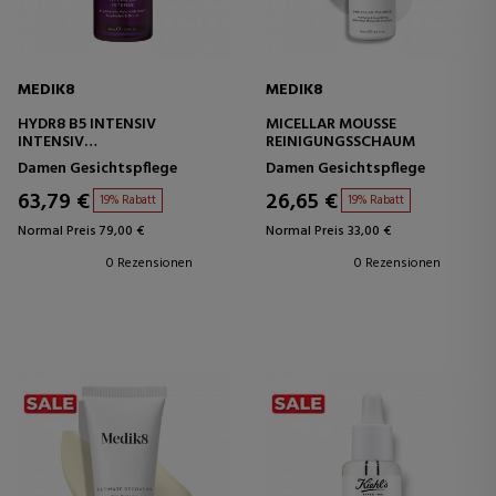
MEDIK8
MEDIK8
HYDR8 B5 INTENSIV
MICELLAR MOUSSE
INTENSIV
REINIGUNGSSCHAUM
FEUCHTIGKEITSSPENDENDES
Damen Gesichtspflege
Damen Gesichtspflege
SERUM
63,79 €
26,65 €
19% Rabatt
19% Rabatt
Normal Preis 79,00 €
Normal Preis 33,00 €
0 Rezensionen
0 Rezensionen