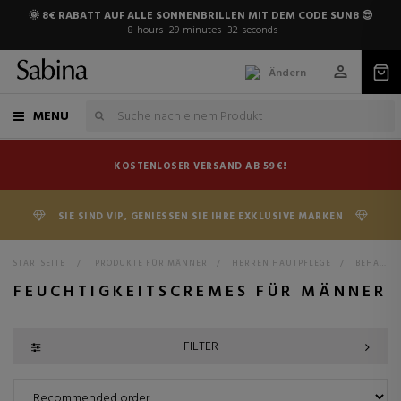
🌞 8€ RABATT AUF ALLE SONNENBRILLEN MIT DEM CODE SUN8 😎
8
hours
29
minutes
31
seconds
Ändern
MENU
KOSTENLOSER VERSAND AB 59€!
SIE SIND VIP, GENIESSEN SIE IHRE EXKLUSIVE MARKEN
STARTSEITE
>
PRODUKTE FÜR MÄNNER
>
HERREN HAUTPFLEGE
>
BEHANDLUNGEN FÜR MÄNNER
FEUCHTIGKEITSCREMES FÜR MÄNNER
FILTER