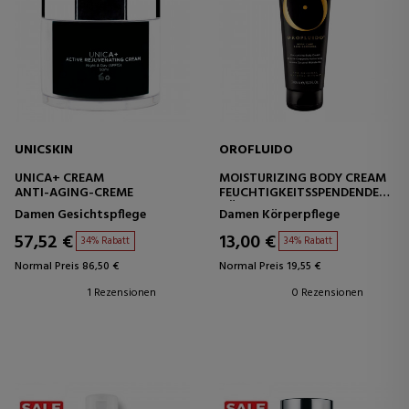
UNICSKIN
OROFLUIDO
UNICA+ CREAM
MOISTURIZING BODY CREAM
ANTI-AGING-CREME
FEUCHTIGKEITSSPENDENDE
KÖRPERCREME
Damen Gesichtspflege
Damen Körperpflege
57,52 €
13,00 €
34% Rabatt
34% Rabatt
Normal Preis 86,50 €
Normal Preis 19,55 €
1 Rezensionen
0 Rezensionen