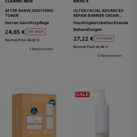
CLARINS MEN
KIEHL'S
AFTER SHAVE SOOTHING
ULTRA FACIAL ADVANCED
TONER
REPAIR BARRIER CREAM
REPARIERENDE
Herren Gesichtspflege
Feuchtigkeitsbefeuchtende
GESICHTSCREME
Behandlungen
24,65 €
45% Rabatt
27,22 €
37% Rabatt
Normal Preis 44,82 €
Normal Preis 43,48 €
3 Rezensionen
0 Rezensionen