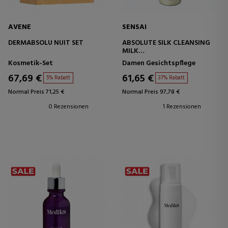
AVENE
SENSAI
DERMABSOLU NUIT SET
ABSOLUTE SILK CLEANSING
MILK
GESICHTSREINIGUNGSBEHANDL
Kosmetik-Set
Damen Gesichtspflege
67,69 €
61,65 €
5% Rabatt
37% Rabatt
Normal Preis 71,25 €
Normal Preis 97,78 €
0 Rezensionen
1 Rezensionen