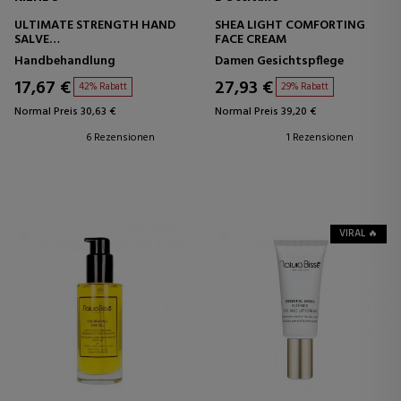
ULTIMATE STRENGTH HAND
SHEA LIGHT COMFORTING
SALVE
FACE CREAM
REPARIERENDE HANDCREME
Handbehandlung
Damen Gesichtspflege
17,67 €
27,93 €
42% Rabatt
29% Rabatt
Normal Preis 30,63 €
Normal Preis 39,20 €
6 Rezensionen
1 Rezensionen
VIRAL 🔥