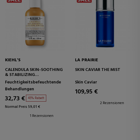
KIEHL'S
LA PRAIRIE
CALENDULA SKIN-SOOTHING
SKIN CAVIAR THE MIST
& STABILIZING
BERUHIGENDE EMULSION –
Feuchtigkeitsbefeuchtende
Skin Caviar
AUSGLEICHEND
Behandlungen
109,95 €
32,73 €
45% Rabatt
2 Rezensionen
Normal Preis 59,01 €
1 Rezensionen