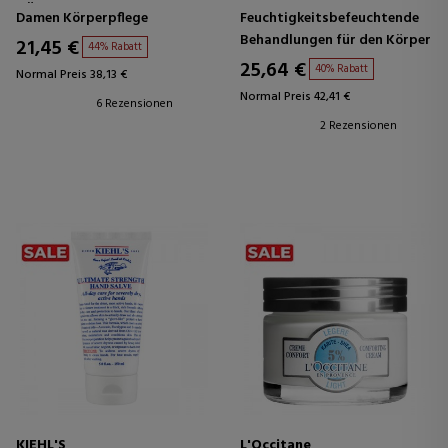
KÖRPERCREME
FEUCHTIGKEITSSPENDENDE
Damen Körperpflege
Feuchtigkeitsbefeuchtende
KÖRPERBEHANDLUNG
Behandlungen für den Körper
21,45 €
44% Rabatt
25,64 €
40% Rabatt
Normal Preis 38,13 €
Normal Preis 42,41 €
6 Rezensionen
2 Rezensionen
KIEHL'S
L'Occitane