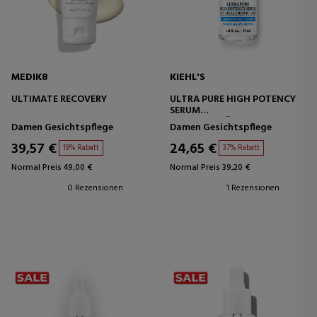
MEDIK8
KIEHL'S
ULTIMATE RECOVERY
ULTRA PURE HIGH POTENCY
SERUM
HYALURONSÄURE-SERUM
Damen Gesichtspflege
Damen Gesichtspflege
39,57 €
24,65 €
19% Rabatt
37% Rabatt
Normal Preis 49,00 €
Normal Preis 39,20 €
0 Rezensionen
1 Rezensionen