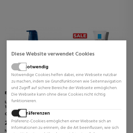
Diese Website verwendet Cookies
Notwendig
Notwendige Cookies helfen dabei, eine Webseite nutzbar
zu machen, indem sie Grundfunktionen wie Seitennavigation
und Zugriff auf sichere Bereiche der Webseite ermöglichen.
EUCERIN
LA ROCHE POSAY
Die Webseite kann ohne diese Cookies nicht richtig
funktionieren.
UREAREPAIR BODY LOTION
EFFACLAR DUO + SPF30
10% UREA SEHR TROCKENE
ANTI-AKNE-BEHANDLUNG
HAUT
FÜR FETTIGE HAUT
Präferenzen
Gefreiter
Gesicht
Präferenz-Cookies ermöglichen einer Webseite sich an
20,70 €
19,90 €
8% Rabatt
23% Rabatt
Informationen zu erinnern, die die Art beeinflussen, wie sich
Normal Preis 22,50 €
Normal Preis 25,95 €