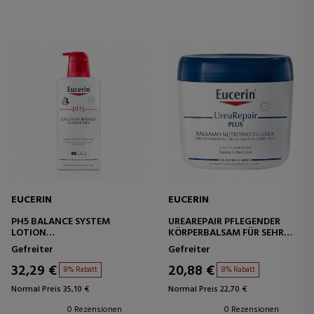
EUCERIN
EUCERIN
PH5 BALANCE SYSTEM
UREAREPAIR PFLEGENDER
LOTION
KÖRPERBALSAM FÜR SEHR
ULTRALEICHTE
TROCKENE HAUT
Gefreiter
Gefreiter
FEUCHTIGKEITSLOTION FÜR
DEN KÖRPER
32,29 €
20,88 €
8% Rabatt
8% Rabatt
Normal Preis 35,10 €
Normal Preis 22,70 €
0 Rezensionen
0 Rezensionen