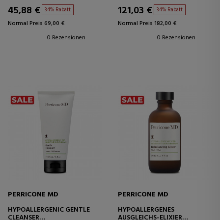
FEUCHTIGKEITSSPENDENDE
45,88 €
121,03 €
34% Rabatt
34% Rabatt
CREME
Normal Preis 69,00 €
Normal Preis 182,00 €
0 Rezensionen
0 Rezensionen
PERRICONE MD
PERRICONE MD
HYPOALLERGENIC GENTLE
HYPOALLERGENES
CLEANSER
AUSGLEICHS-ELIXIER