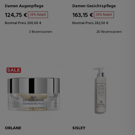
REPARIERENDE AUGENCREME
REPARIERENDE CREME – ANTI-
Damen Augenpflege
Damen Gesichtspflege
– ANTI-AGING
AGING
124,75 €
163,15 €
38% Rabatt
38% Rabatt
Normal Preis 200,00 €
Normal Preis 262,50 €
3 Rezensionen
20 Rezensionen
ORLANE
SISLEY