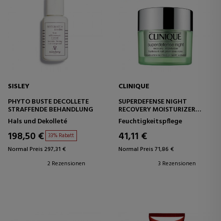
SISLEY
CLINIQUE
PHYTO BUSTE DECOLLETE
SUPERDEFENSE NIGHT
STRAFFENDE BEHANDLUNG
RECOVERY MOISTURIZER
NACHTFEUCHTIGKEITSCREME
Hals und Dekolleté
Feuchtigkeitspflege
198,50 €
41,11 €
33% Rabatt
Normal Preis 297,31 €
Normal Preis 71,86 €
2 Rezensionen
3 Rezensionen