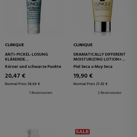
CLINIQUE
CLINIQUE
ANTI-PICKEL-LÖSUNG
DRAMATICALLY DIFFERENT
KLÄRENDE
MOISTURIZING LOTION+
FEUCHTIGKEITSCREME
FEUCHTIGKEITSLOTION
Körner und schwarze Punkte
Piel Seca o Muy Seca
FEUCHTIGKEITSSPENDENDE
UND REINIGENDE
20,47 €
19,90 €
GESICHTSBEHANDLUNG
Normal Preis 38,66 €
Normal Preis 27,42 €
1 Rezensionen
2 Rezensionen