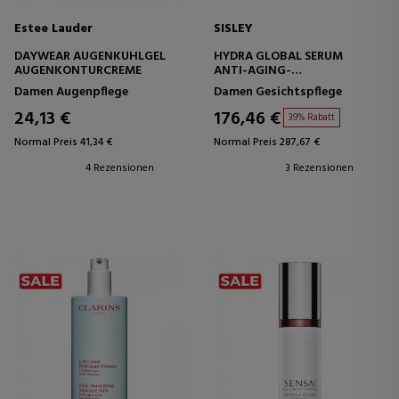
Estee Lauder
SISLEY
DAYWEAR AUGENKÜHLGEL
HYDRA GLOBAL SERUM
AUGENKONTURCREME
ANTI-AGING-
GESICHTSSERUM –
Damen Augenpflege
Damen Gesichtspflege
FEUCHTIGKEITSSPENDEND
24,13 €
176,46 €
39% Rabatt
Normal Preis 41,34 €
Normal Preis 287,67 €
4 Rezensionen
3 Rezensionen