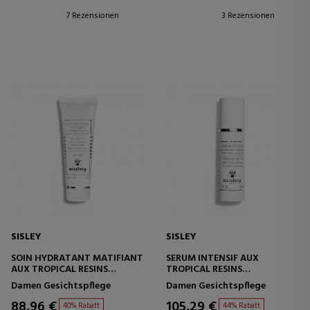
7 Rezensionen
3 Rezensionen
SISLEY
SISLEY
SOIN HYDRATANT MATIFIANT
SERUM INTENSIF AUX
AUX TROPICAL RESINS
TROPICAL RESINS
FEUCHTIGKEITSSPENDENDE -
BEHANDLUNG GEGEN
Damen Gesichtspflege
Damen Gesichtspflege
MATTIERENDE BEHANDLUNG
HAUTUNREINHEITEN
88,96 €
105,29 €
40% Rabatt
44% Rabatt