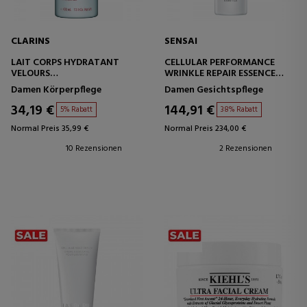
CLARINS
SENSAI
LAIT CORPS HYDRATANT
CELLULAR PERFORMANCE
VELOURS
WRINKLE REPAIR ESSENCE
FEUCHTIGKEITSSPENDENDE
HOCHWIRKSAME ANTI-
Damen Körperpflege
Damen Gesichtspflege
KÖRPERMILCH
FALTEN-BEHANDLUNG
34,19 €
144,91 €
5% Rabatt
38% Rabatt
Normal Preis 35,99 €
Normal Preis 234,00 €
10 Rezensionen
2 Rezensionen