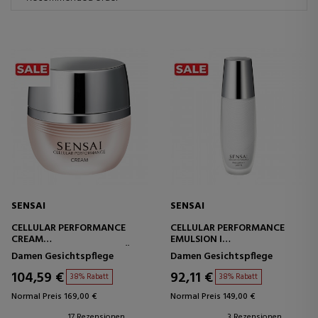
SENSAI
SENSAI
CELLULAR PERFORMANCE
CELLULAR PERFORMANCE
CREAM
EMULSION I
INTENSIVPFLEGECREME FÜR
LEICHTE
Damen Gesichtspflege
Damen Gesichtspflege
TROCKENE HAUT
FEUCHTIGKEITSEMULSION
104,59 €
92,11 €
38% Rabatt
38% Rabatt
Normal Preis 169,00 €
Normal Preis 149,00 €
17 Rezensionen
3 Rezensionen