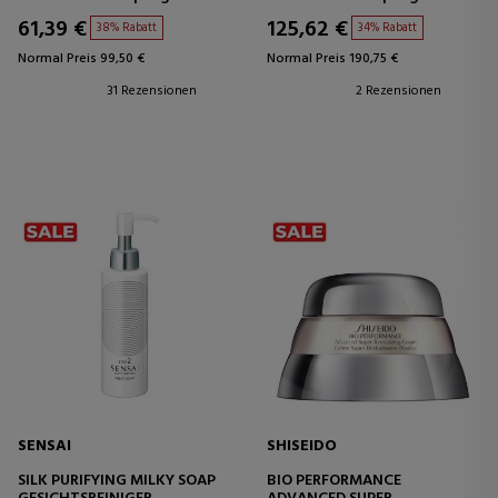
LOTION
61,39 €
125,62 €
38% Rabatt
34% Rabatt
Normal Preis 99,50 €
Normal Preis 190,75 €
31 Rezensionen
2 Rezensionen
SENSAI
SHISEIDO
SILK PURIFYING MILKY SOAP
BIO PERFORMANCE