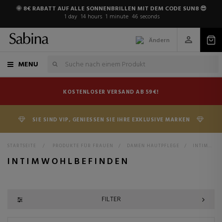
🌞 8€ RABATT AUF ALLE SONNENBRILLEN MIT DEM CODE SUN8 😎
1
day
14
hours
1
minute
45
seconds
Ändern
MENU
KOSTENLOSER VERSAND AB 59€!
SIE SIND VIP, GENIESSEN SIE IHRE EXKLUSIVE MARKEN
STARTSEITE
>
PRODUKTE FÜR FRAUEN
>
DAMEN HAUTPFLEGE
>
INTIMWOHLBEFINDEN
INTIMWOHLBEFINDEN
FILTER