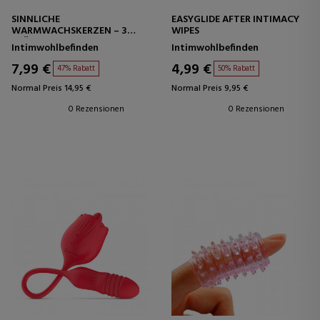
SINNLICHE
EASYGLIDE AFTER INTIMACY
WARMWACHSKERZEN – 3
WIPES
STÜCK
Intimwohlbefinden
Intimwohlbefinden
7,99 €
4,99 €
47% Rabatt
50% Rabatt
Normal Preis 14,95 €
Normal Preis 9,95 €
0 Rezensionen
0 Rezensionen