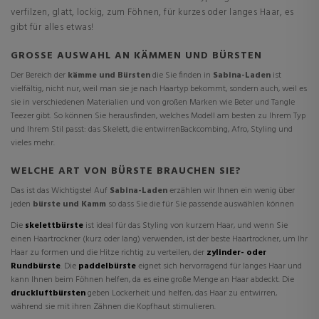
verfilzen, glatt, lockig, zum Föhnen, für kurzes oder langes Haar, es
gibt für alles etwas!
GROSSE AUSWAHL AN KÄMMEN UND BÜRSTEN
Der Bereich der
kämme und Bürsten
die Sie finden in
Sabina-Laden
ist
vielfältig, nicht nur, weil man sie je nach Haartyp bekommt, sondern auch, weil es
sie in verschiedenen Materialien und von großen Marken wie Beter und Tangle
Teezer gibt. So können Sie herausfinden, welches Modell am besten zu Ihrem Typ
und Ihrem Stil passt: das Skelett, die
entwirren
Backcombing, Afro, Styling und
vieles mehr.
WELCHE ART VON BÜRSTE BRAUCHEN SIE?
Das ist das Wichtigste! Auf
Sabina-Laden
erzählen wir Ihnen ein wenig über
jeden
bürste und Kamm
so dass Sie die für Sie passende auswählen können
Die
skelettbürste
ist ideal für das Styling von kurzem Haar, und wenn Sie
einen Haartrockner (kurz oder lang) verwenden, ist der beste Haartrockner, um Ihr
Haar zu formen und die Hitze richtig zu verteilen, der
zylinder- oder
Rundbürste
. Die
paddelbürste
eignet sich hervorragend für langes Haar und
kann Ihnen beim Föhnen helfen, da es eine große Menge an Haar abdeckt. Die
druckluftbürsten
geben Lockerheit und helfen, das Haar zu entwirren,
während sie mit ihren Zähnen die Kopfhaut stimulieren.