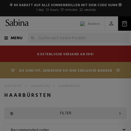
🌞 8€ RABATT AUF ALLE SONNENBRILLEN MIT DEM CODE SUN8 😎
1
day
13
hours
57
minutes
22
seconds
Ändern
MENU
KOSTENLOSER VERSAND AB 59€!
SIE SIND VIP, GENIESSEN SIE IHRE EXKLUSIVE MARKEN
STARTSEITE
>
HAARPFLEGE
>
HAARBÜRSTEN
HAARBÜRSTEN
FILTER