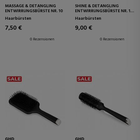
MASSAGE & DETANGLING
SHINE & DETANGLING
ENTWIRRUNGSBÜRSTE NR. 10
ENTWIRRUNGSBÜRSTE NR. 13
MIT GEMISCHTEN BORSTEN
Haarbürsten
Haarbürsten
7,50 €
9,00 €
0 Rezensionen
0 Rezensionen
GHD
GHD