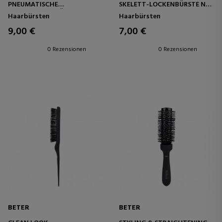
PNEUMATISCHE
SKELETT-LOCKENBÜRSTE NR.
ENTWIRRUNGSBÜRSTE NR. 12
11
Haarbürsten
Haarbürsten
9,00 €
7,00 €
0 Rezensionen
0 Rezensionen
BETER
BETER