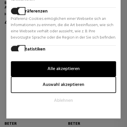
BETTER ELITE
BETTER ELITE
ANTISTATISCHER
ANTISTATISCHER
Präferenzen
BÜRSTENKAMM
SCHERKAMM
Haarbürsten
Haarbürsten
Präferenz-Cookies ermöglichen einer Webseite sich an
4,50 €
4,95 €
Informationen zu erinnern, die die Art beeinflussen, wie sich
eine Webseite verhält oder aussieht, wie z. B. Ihre
0 Rezensionen
0 Rezensionen
bevorzugte Sprache oder die Region in der Sie sich befinden.
Statistiken
Statistik-Cookies helfen Webseiten-Besitzern zu verstehen,
wie Besucher mit Webseiten interagieren, indem
Alle akzeptieren
Informationen anonym gesammelt und gemeldet werden.
Marketing
Auswahl akzeptieren
Marketing-Cookies werden verwendet, um Besucher auf
Webseiten zu verfolgen. Die Absicht ist, Anzeigen zu zeigen,
Ablehnen
die relevant und ansprechend für den einzelnen Benutzer
sind und daher wertvoller für Publisher und werbetreibende
Drittparteien sind.
BETER
BETER