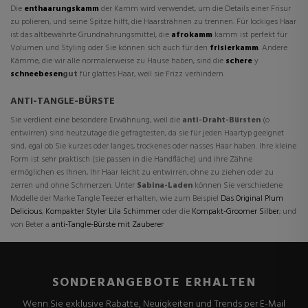
Die
enthaarungskamm
der Kamm wird verwendet, um die Details einer Frisur
zu polieren, und seine Spitze hilft, die Haarsträhnen zu trennen. Für lockiges Haar
ist das altbewährte Grundnahrungsmittel, die
afrokamm
kamm ist perfekt für
Volumen und Styling oder Sie können sich auch für den
frisierkamm
. Andere
Kämme, die wir alle normalerweise zu Hause haben, sind die
schere
y
schneebesen
gut
für glattes Haar, weil sie Frizz verhindern.
ANTI-TANGLE-BÜRSTE
Sie verdient eine besondere Erwähnung, weil die
anti-Draht-Bürsten
(o
entwirren
) sind heutzutage die gefragtesten, da sie für jeden Haartyp geeignet
sind, egal ob Sie kurzes oder langes, trockenes oder nasses Haar haben. Ihre kleine
Form ist sehr praktisch (sie passen in die Handfläche) und ihre Zähne
ermöglichen es Ihnen, Ihr Haar leicht zu entwirren, ohne zu ziehen oder zu
zerren und ohne Schmerzen. Unter
Sabina-Laden
können Sie verschiedene
Modelle der Marke Tangle Teezer erhalten, wie zum Beispiel
Das Original Plum
Delicious
,
Kompakter Styler Lila Schimmer
oder die
Kompakt-Groomer Silber
; und
von Beter a
anti-Tangle-Bürste mit Zauberer
SONDERANGEBOTE ERHALTEN
Wenn Sie exklusive Rabatte, Neuigkeiten und Trends per E-Mail