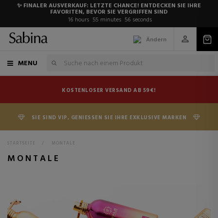
✨ FINALER AUSVERKAUF: LETZTE CHANCE! ENTDECKEN SIE IHRE
FAVORITEN, BEVOR SIE VERGRIFFEN SIND
16
hours
55
minutes
55
seconds
Ändern
MENU
KOSTENLOSER VERSAND AB 59€!
SIE SIND VIP, GENIESSEN SIE IHRE EXKLUSIVE MARKEN
STARTSEITE
>
MONTALE
MONTALE