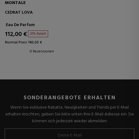
MONTALE
CEDRAT LOVA
Eau De Parfum
112,00 €
20% Rabatt
Normal Preis 140,00 €
0 Rezensionen
SONDERANGEBOTE ERHALTEN
Wenn Sie exklusive Rabatte, Neuigkeiten und Trends per E-Mail
erhalten möchten, geben Sie bitte unten Ihre E-Mail-Adresse ein. Sie
können sich jederzeit wieder abmelden.