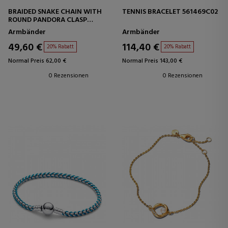
BRAIDED SNAKE CHAIN WITH
TENNIS BRACELET 561469C02
ROUND PANDORA CLASP
593757C00
Armbänder
Armbänder
49,60 €
114,40 €
20% Rabatt
20% Rabatt
Normal Preis 62,00 €
Normal Preis 143,00 €
0 Rezensionen
0 Rezensionen