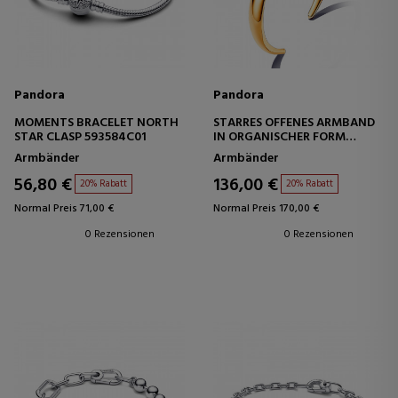
Pandora
Pandora
MOMENTS BRACELET NORTH
STARRES OFFENES ARMBAND
STAR CLASP 593584C01
IN ORGANISCHER FORM
563310C00
Armbänder
Armbänder
56,80 €
136,00 €
20% Rabatt
20% Rabatt
Normal Preis 71,00 €
Normal Preis 170,00 €
0 Rezensionen
0 Rezensionen