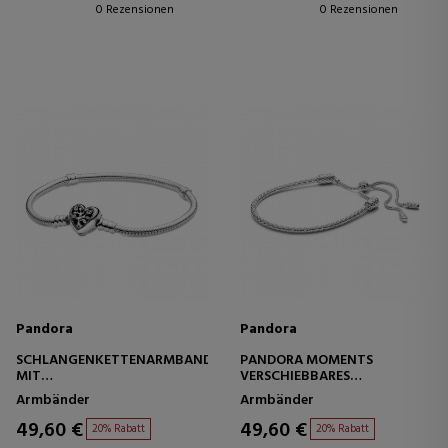
0 Rezensionen
0 Rezensionen
Pandora
Pandora
SCHLANGENKETTENARMBAND
PANDORA MOMENTS
MIT
VERSCHIEBBARES
FAMILIENHERZVERSCHLUSS
NIETENKETTENARMBAND
Armbänder
Armbänder
598827C01
593090C00
49,60 €
49,60 €
20% Rabatt
20% Rabatt