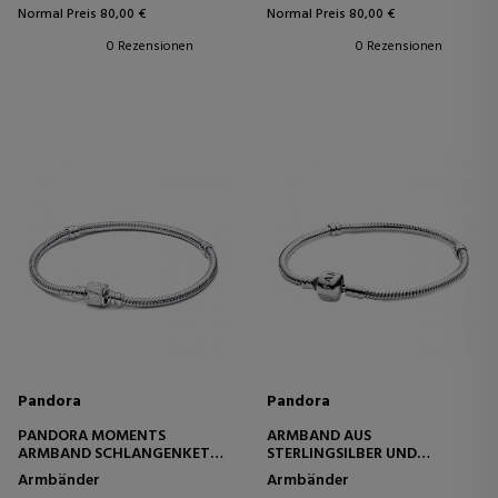
Normal Preis 80,00 €
Normal Preis 80,00 €
0 Rezensionen
0 Rezensionen
Pandora
Pandora
PANDORA MOMENTS
ARMBAND AUS
ARMBAND SCHLANGENKETTE
STERLINGSILBER UND
MARVEL LOGO VERSCHLUSS
PANDORA-VERSCHLUSS AUS
Armbänder
Armbänder
592561C01
STERLINGSILBER 590702HV