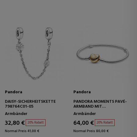
Pandora
Pandora
DAISY-SICHERHEITSKETTE
PANDORA MOMENTS PAVÉ-
798764C01-05
ARMBAND MIT
HERZVERSCHLUSS UND
Armbänder
Armbänder
SCHLANGENKETTENDESIGN
568707C00
32,80 €
64,00 €
20% Rabatt
20% Rabatt
Normal Preis 41,00 €
Normal Preis 80,00 €