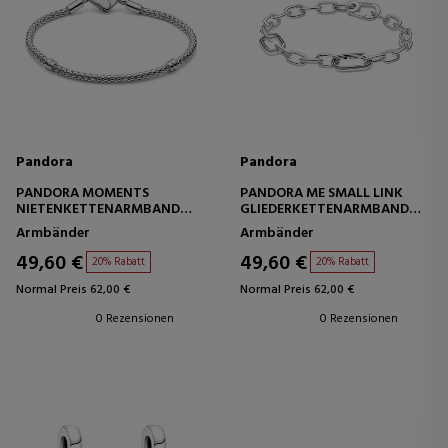
Pandora
Pandora
PANDORA MOMENTS
PANDORA ME SMALL LINK
NIETENKETTENARMBAND
GLIEDERKETTENARMBAND
592453C00
599662C00
Armbänder
Armbänder
49,60 €
49,60 €
20% Rabatt
20% Rabatt
Normal Preis 62,00 €
Normal Preis 62,00 €
0 Rezensionen
0 Rezensionen