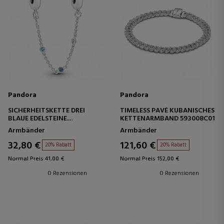
Pandora
Pandora
SICHERHEITSKETTE DREI
TIMELESS PAVÉ KUBANISCHES
BLAUE EDELSTEINE
KETTENARMBAND 593008C01
791688C01-05
Armbänder
Armbänder
32,80 €
121,60 €
20% Rabatt
20% Rabatt
Normal Preis 41,00 €
Normal Preis 152,00 €
0 Rezensionen
0 Rezensionen