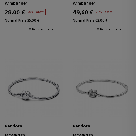
STERLINGSILBER 79108805
STERLINGSILBER 59071317
Armbänder
Armbänder
28,00 €
49,60 €
20% Rabatt
20% Rabatt
Normal Preis 35,00 €
Normal Preis 62,00 €
0 Rezensionen
0 Rezensionen
Pandora
Pandora
MOMENTS
MOMENTS