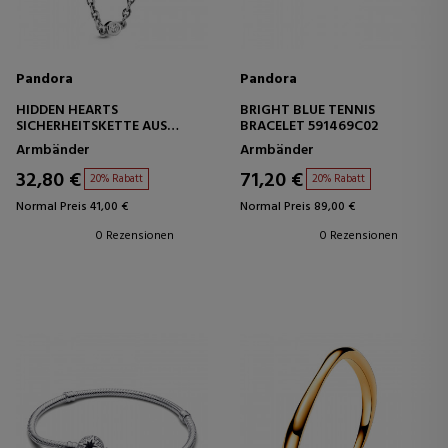
Pandora
Pandora
HIDDEN HEARTS
BRIGHT BLUE TENNIS
SICHERHEITSKETTE AUS
BRACELET 591469C02
STERLINGSILBER 796457CZ-5
Armbänder
Armbänder
32,80 €
71,20 €
20% Rabatt
20% Rabatt
Normal Preis 41,00 €
Normal Preis 89,00 €
0 Rezensionen
0 Rezensionen