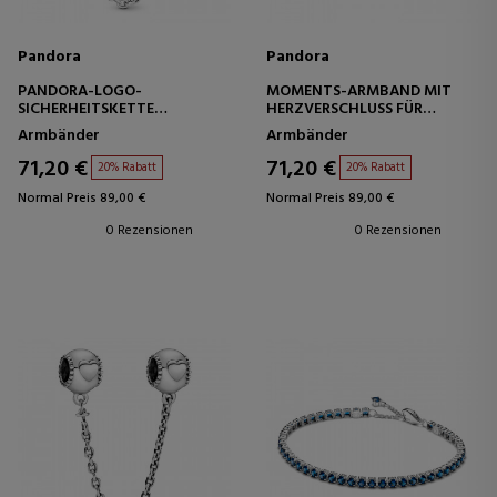
Pandora
Pandora
PANDORA-LOGO-
MOMENTS-ARMBAND MIT
SICHERHEITSKETTE
HERZVERSCHLUSS FÜR
792057CZ-5
CHARMS 586292CZ
Armbänder
Armbänder
71,20 €
71,20 €
20% Rabatt
20% Rabatt
Normal Preis 89,00 €
Normal Preis 89,00 €
0 Rezensionen
0 Rezensionen