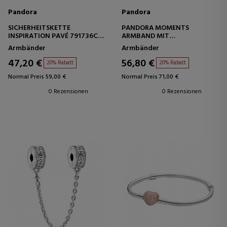
Pandora
Pandora
SICHERHEITSKETTE
PANDORA MOMENTS
INSPIRATION PAVÉ 791736CZ-
ARMBAND MIT
05
HERZVERSCHLUSS UND
Armbänder
Armbänder
SCHLANGENKETTENDESIGN
58071917
47,20 €
56,80 €
20% Rabatt
20% Rabatt
Normal Preis 59,00 €
Normal Preis 71,00 €
0 Rezensionen
0 Rezensionen