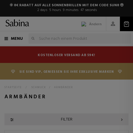
🌞 8€ RABATT AUF ALLE SONNENBRILLEN MIT DEM CODE SUN8 😎
2
days
5
hours
9
minutes
46
seconds
Ändern
MENU
KOSTENLOSER VERSAND AB 59€!
SIE SIND VIP, GENIESSEN SIE IHRE EXKLUSIVE MARKEN
STARTSEITE
>
SCHMUCK
>
ARMBÄNDER
ARMBÄNDER
FILTER