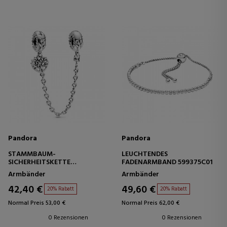
Pandora
Pandora
STAMMBAUM-
LEUCHTENDES
SICHERHEITSKETTE
FADENARMBAND 599375C01
799293C00-05
Armbänder
Armbänder
42,40 €
49,60 €
20% Rabatt
20% Rabatt
Normal Preis 53,00 €
Normal Preis 62,00 €
0 Rezensionen
0 Rezensionen