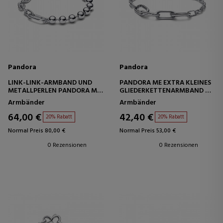
Pandora
Pandora
LINK-LINK-ARMBAND UND
PANDORA ME EXTRA KLEINES
METALLPERLEN PANDORA ME
GLIEDERKETTENARMBAND ME
592793C00
592340C00
Armbänder
Armbänder
64,00 €
42,40 €
20% Rabatt
20% Rabatt
Normal Preis 80,00 €
Normal Preis 53,00 €
0 Rezensionen
0 Rezensionen