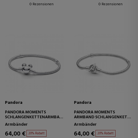
0 Rezensionen
0 Rezensionen
Pandora
Pandora
PANDORA MOMENTS
PANDORA MOMENTS
SCHLANGENKETTENARMBAND
ARMBAND SCHLANGENKETTE
MIT DISNEY MICKEY MOUSE-
MARVEL AVENGERS LOGO
Armbänder
Armbänder
VERSCHLUSS 593061C00
VERSCHLUSS 590784C00
64,00 €
64,00 €
20% Rabatt
20% Rabatt