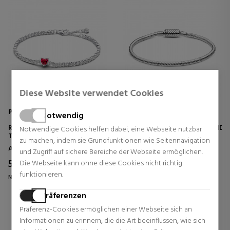
Diese Website verwendet Cookies
Pandora
Pandora
Notwendig
ROTES GLÄNZENDES HERZ-
SCHLANGENKETTENARMBAND
Notwendige Cookies helfen dabei, eine Webseite nutzbar
TENNISARMBAND 590041C02
MIT EINFACH ZU
zu machen, indem sie Grundfunktionen wie Seitennavigation
SCHLIESSENDEM M
Armbänder
Armbänder
und Zugriff auf sichere Bereiche der Webseite ermöglichen.
AGNETSCHIEBEVERSCHLUSS 5
90122C00
56,80 €
56,80 €
Die Webseite kann ohne diese Cookies nicht richtig
20% Rabatt
20% Rabatt
funktionieren.
Normal Preis 71,00 €
Normal Preis 71,00 €
0 Rezensionen
0 Rezensionen
Präferenzen
Präferenz-Cookies ermöglichen einer Webseite sich an
Informationen zu erinnern, die die Art beeinflussen, wie sich