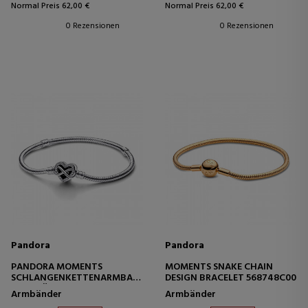
Normal Preis 62,00 €
Normal Preis 62,00 €
0 Rezensionen
0 Rezensionen
Pandora
Pandora
PANDORA MOMENTS
MOMENTS SNAKE CHAIN
SCHLANGENKETTENARMBAND
DESIGN BRACELET 568748C00
MIT GLÄNZENDEM INFINITY-
Armbänder
Armbänder
HERZVERSCHLUSS 592645C01