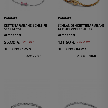
Pandora
Pandora
KETTENARMBAND SCHLEIFE
SCHLANGENKETTENARMBAND
594234C01
MIT HERZVERSCHLUSS
564236C00
Armbänder
Armbänder
56,80 €
121,60 €
20% Rabatt
20% Rabatt
Normal Preis 71,00 €
Normal Preis 152,00 €
1 Rezensionen
0 Rezensionen