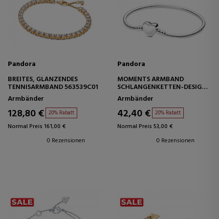
Pandora
Pandora
BREITES, GLÄNZENDES
MOMENTS ARMBAND
TENNISARMBAND 563539C01
SCHLANGENKETTEN-DESIGN
MIT HERZVERSCHLUSS
Armbänder
Armbänder
599206C00
128,80 €
42,40 €
20% Rabatt
20% Rabatt
Normal Preis 161,00 €
Normal Preis 53,00 €
0 Rezensionen
0 Rezensionen