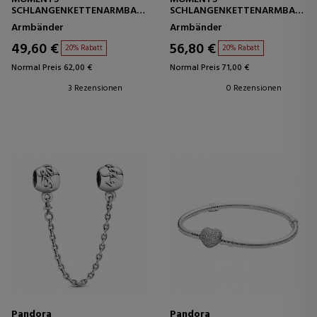
SCHLANGENKETTENARMBAND
SCHLANGENKETTENARMBAND
MIT HERZVERSCHLUSS
MIT CHARAKTERISTISCHEM
Armbänder
Armbänder
59071916
VERSCHLUSS 590723CZ
49,60 €
56,80 €
20% Rabatt
20% Rabatt
Normal Preis 62,00 €
Normal Preis 71,00 €
3 Rezensionen
0 Rezensionen
Pandora
Pandora