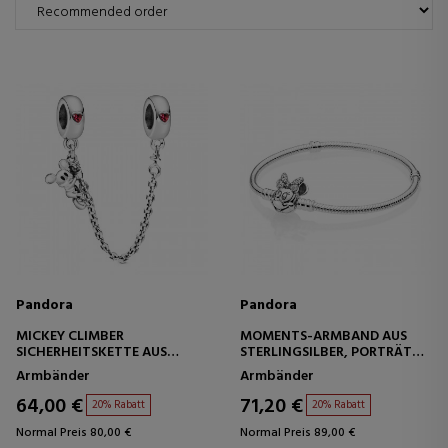
Pandora
Pandora
MICKEY CLIMBER
MOMENTS-ARMBAND AUS
SICHERHEITSKETTE AUS
STERLINGSILBER, PORTRÄT
STERLINGSILBER 797173CZR
VON MINNIE BRILLANTE
Armbänder
Armbänder
597770CZ
64,00 €
71,20 €
20% Rabatt
20% Rabatt
Normal Preis 80,00 €
Normal Preis 89,00 €