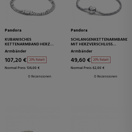
Pandora
Pandora
KUBANISCHES
SCHLANGENKETTENARMBAND
KETTENARMBAND HERZ
MIT HERZVERSCHLUSS
594226C01
594236C00
Armbänder
Armbänder
107,20 €
49,60 €
20% Rabatt
20% Rabatt
Normal Preis 134,00 €
Normal Preis 62,00 €
0 Rezensionen
0 Rezensionen