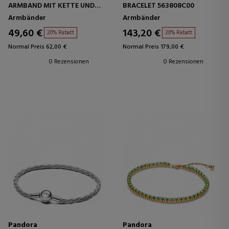
ARMBAND MIT KETTE UND
BRACELET 563808C00
NIETENVERSCHLUSS
Armbänder
Armbänder
593681C00
49,60 €
143,20 €
20% Rabatt
20% Rabatt
Normal Preis 62,00 €
Normal Preis 179,00 €
0 Rezensionen
0 Rezensionen
Pandora
Pandora