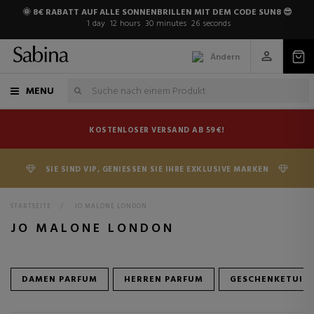
🌞 8€ RABATT AUF ALLE SONNENBRILLEN MIT DEM CODE SUN8 😎
1
day
12
hours
30
minutes
25
seconds
Ändern
MENU
KOSTENLOSER VERSAND AB 59€!
SIE SIND VIP, GENIESSEN SIE IHRE EXKLUSIVE MARKEN
STARTSEITE
>
JO MALONE LONDON
JO MALONE LONDON
DAMEN PARFUM
HERREN PARFUM
GESCHENKETUIS 