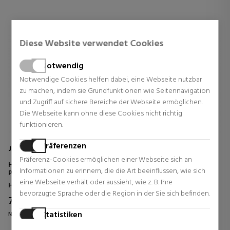
Diese Website verwendet Cookies
Notwendig
Notwendige Cookies helfen dabei, eine Webseite nutzbar
zu machen, indem sie Grundfunktionen wie Seitennavigation
und Zugriff auf sichere Bereiche der Webseite ermöglichen.
Die Webseite kann ohne diese Cookies nicht richtig
funktionieren.
Präferenzen
JO MALONE LONDON
JO MALONE LONDON
Präferenz-Cookies ermöglichen einer Webseite sich an
HOME COLLECTION ENGLISH
ENGLISH PEAR & SWEET PEA
Informationen zu erinnern, die die Art beeinflussen, wie sich
PEAR & FREESIA
eine Webseite verhält oder aussieht, wie z. B. Ihre
Heim
Eau De Cologne
bevorzugte Sprache oder die Region in der Sie sich befinden.
75,05 €
60,80 €
5% Rabatt
5% Rabatt
Statistiken
Normal Preis 79,00 €
Normal Preis 64,00 €
Statistik-Cookies helfen Webseiten-Besitzern zu verstehen,
0 Rezensionen
0 Rezensionen