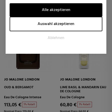
wie Besucher mit Webseiten interagieren, indem
Alle akzeptieren
Informationen anonym gesammelt und gemeldet werden.
Marketing
Auswahl akzeptieren
Marketing-Cookies werden verwendet, um Besucher auf
Webseiten zu verfolgen. Die Absicht ist, Anzeigen zu zeigen,
Ablehnen
die relevant und ansprechend für den einzelnen Benutzer
sind und daher wertvoller für Publisher und werbetreibende
Drittparteien sind.
JO MALONE LONDON
JO MALONE LONDON
OUD & BERGAMOT
LIME BASIL & MANDARIN EAU
DE COLOGNE
Eau De Cologne Intense
Eau De Cologne
113,05 €
60,80 €
5% Rabatt
5% Rabatt
Normal Preis 119,00 €
Normal Preis 64,00 €