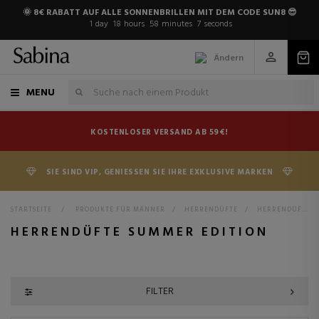
🌞 8€ RABATT AUF ALLE SONNENBRILLEN MIT DEM CODE SUN8 😎
1
day
18
hours
58
minutes
7
seconds
Ändern
MENU
KOSTENLOSER VERSAND AB 59€!
SIE SIND VIP, GENIESSEN SIE IHRE EXKLUSIVE MARKEN
STARTSEITE
>
PRODUKTE FÜR MÄNNER
>
HERRENDÜFTE
>
HERRENDÜFTE SUMMER EDITION
HERRENDÜFTE SUMMER EDITION
FILTER