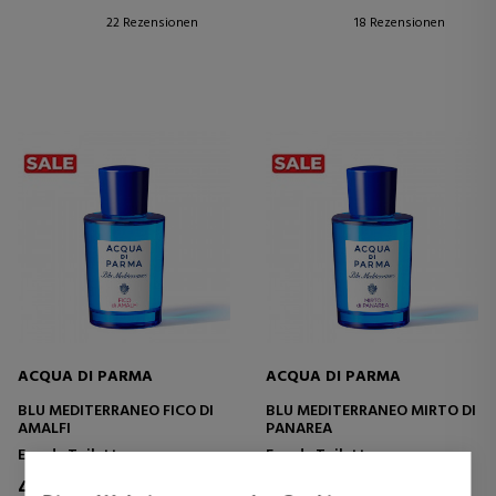
22 Rezensionen
18 Rezensionen
ACQUA DI PARMA
ACQUA DI PARMA
BLU MEDITERRANEO FICO DI
BLU MEDITERRANEO MIRTO DI
AMALFI
PANAREA
Eau de Toilette
Eau de Toilette
46,66 €
95,90 €