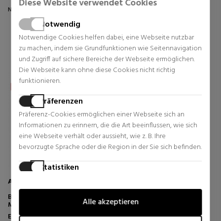
Diese Website verwendet Cookies
Normal Preis 79,90 €
Normal Preis 165,00 €
Notwendig
18 Rezensionen
15 Rezensionen
Notwendige Cookies helfen dabei, eine Webseite nutzbar
zu machen, indem sie Grundfunktionen wie Seitennavigation
und Zugriff auf sichere Bereiche der Webseite ermöglichen.
Die Webseite kann ohne diese Cookies nicht richtig
funktionieren.
Präferenzen
Präferenz-Cookies ermöglichen einer Webseite sich an
Informationen zu erinnern, die die Art beeinflussen, wie sich
eine Webseite verhält oder aussieht, wie z. B. Ihre
bevorzugte Sprache oder die Region in der Sie sich befinden.
Statistiken
Statistik-Cookies helfen Webseiten-Besitzern zu verstehen,
ACQUA DI PARMA
wie Besucher mit Webseiten interagieren, indem
BLU MEDITERRANEO
Alle akzeptieren
Informationen anonym gesammelt und gemeldet werden.
MANDORLO DI SICILIA EAU DE
TOILETTE
Eau de Toilette