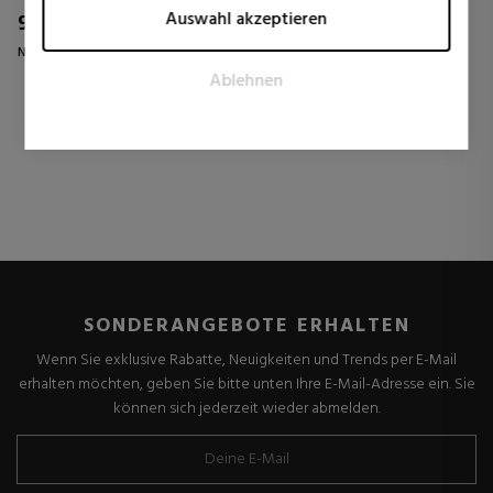
Marketing
Auswahl akzeptieren
98,61 €
Marketing-Cookies werden verwendet, um Besucher auf
Normal Preis 160,22 €
Webseiten zu verfolgen. Die Absicht ist, Anzeigen zu zeigen,
Ablehnen
die relevant und ansprechend für den einzelnen Benutzer
2 Rezensionen
sind und daher wertvoller für Publisher und werbetreibende
Drittparteien sind.
SONDERANGEBOTE ERHALTEN
Wenn Sie exklusive Rabatte, Neuigkeiten und Trends per E-Mail
erhalten möchten, geben Sie bitte unten Ihre E-Mail-Adresse ein. Sie
können sich jederzeit wieder abmelden.