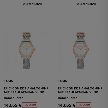
0 Rezensionen
0 Rezensionen
TOUS
TOUS
EPIC ICON KDT ANALOG-UHR
EPIC ICON KDT ANALOG-UHR
MIT STAHLARMBAND UND
MIT STAHLARMBAND UND
PERLMUTTZIFFERBLATT
PERLMUTTZIFFERBLATT
Damenuhren
Damenuhren
143,65 €
143,65 €
15% Rabatt
15% Rabatt