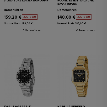
SIGNATURE KAISER RUNDUHR
ROUND ESSENTIALS UHR
R0553101504
Damenuhren
Damenuhren
159,20 €
148,00 €
20% Rabatt
20% Rabatt
Normal Preis 199,00 €
Normal Preis 185,00 €
0 Rezensionen
0 Rezensionen
KARL LAGERFELD
KARL LAGERFELD