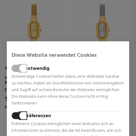
Diese Website verwendet Cookies
Notwendig
TOUS
TOUS
Notwendige Cookies helfen dabei, eine Webseite nutzbar
ICON OVAL GOLD STEEL
ANALOGE SCHMUCKUHR MIT
BRACELET ANALOG JEWELRY
EDELSTAHL- UND
zu machen, indem sie Grundfunktionen wie Seitennavigation
WATCH
GOLDARMBAND, OVALES
Damenuhren
Damenuhren
und Zugriff auf sichere Bereiche der Webseite ermöglichen.
SYMBOL
Die Webseite kann ohne diese Cookies nicht richtig
186,15 €
169,15 €
15% Rabatt
15% Rabatt
funktionieren.
Normal Preis 219,00 €
Normal Preis 199,00 €
Präferenzen
0 Rezensionen
0 Rezensionen
Präferenz-Cookies ermöglichen einer Webseite sich an
Informationen zu erinnern, die die Art beeinflussen, wie sich