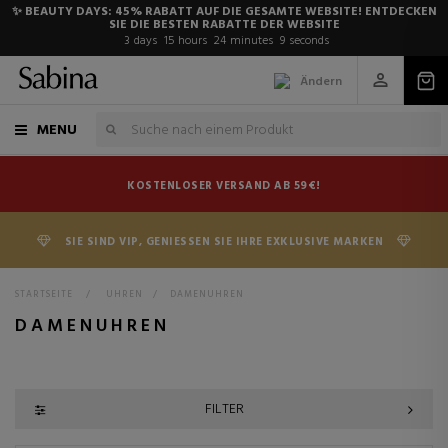
✨ BEAUTY DAYS: 45% RABATT AUF DIE GESAMTE WEBSITE! ENTDECKEN
SIE DIE BESTEN RABATTE DER WEBSITE
3
days
15
hours
24
minutes
8
seconds
Ändern
MENU
KOSTENLOSER VERSAND AB 59€!
SIE SIND VIP, GENIESSEN SIE IHRE EXKLUSIVE MARKEN
STARTSEITE
>
UHREN
>
DAMENUHREN
DAMENUHREN
FILTER