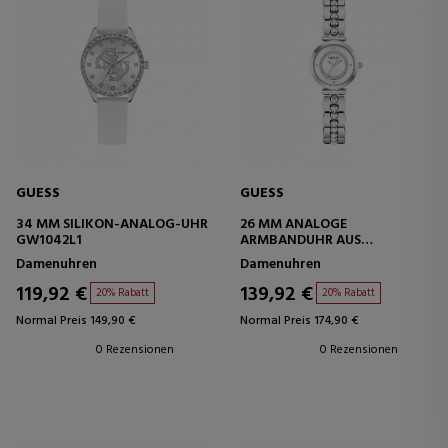
GUESS
GUESS
34 MM SILIKON-ANALOG-UHR
26 MM ANALOGE
GW1042L1
ARMBANDUHR AUS
RECYCELTEM STAHL
Damenuhren
Damenuhren
GW0994L1
119,92 €
139,92 €
20% Rabatt
20% Rabatt
Normal Preis 149,90 €
Normal Preis 174,90 €
0 Rezensionen
0 Rezensionen