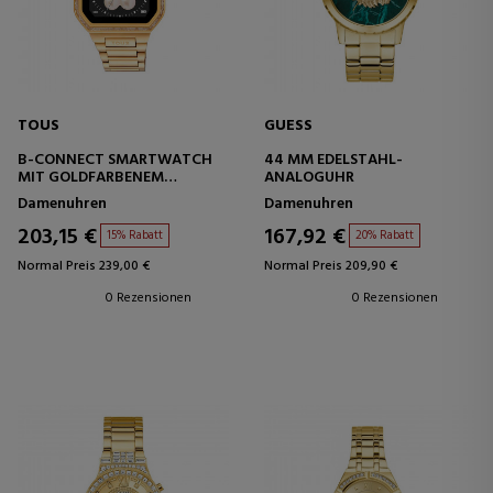
TOUS
GUESS
B-CONNECT SMARTWATCH
44 MM EDELSTAHL-
MIT GOLDFARBENEM
ANALOGUHR
STAHLARMBAND UND
Damenuhren
Damenuhren
ZIRKONIA
203,15 €
167,92 €
15% Rabatt
20% Rabatt
Normal Preis 239,00 €
Normal Preis 209,90 €
0 Rezensionen
0 Rezensionen