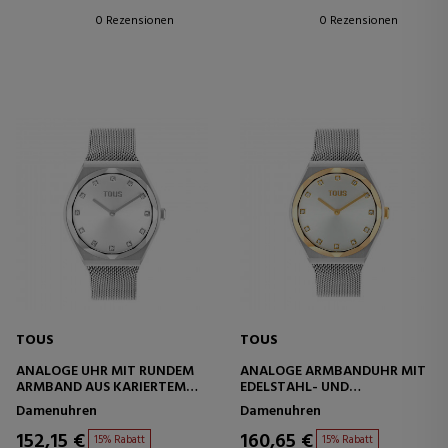
0 Rezensionen
0 Rezensionen
TOUS
TOUS
ANALOGE UHR MIT RUNDEM
ANALOGE ARMBANDUHR MIT
ARMBAND AUS KARIERTEM
EDELSTAHL- UND
EDELSTAHL
VERGOLDETEM
Damenuhren
Damenuhren
EDELSTAHLARMBAND (KARAT
ROUND MESH)
152,15 €
160,65 €
15% Rabatt
15% Rabatt