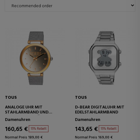
TOUS
TOUS
ANALOGE UHR MIT
D-BEAR DIGITALUHR MIT
STAHLARMBAND UND
EDELSTAHLARMBAND
ALUMINIUMGEHÄUSE IN IPG-
Damenuhren
Damenuhren
GOLDFARBE TOUS S-MESH
MIRROR
160,65 €
143,65 €
15% Rabatt
15% Rabatt
Normal Preis 189,00 €
Normal Preis 169,00 €