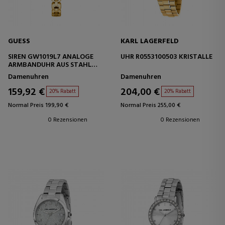
GUESS
KARL LAGERFELD
SIREN GW1019L7 ANALOGE
UHR R0553100503 KRISTALLE
ARMBANDUHR AUS STAHL
MIT ARMBAND
Damenuhren
Damenuhren
159,92 €
204,00 €
20% Rabatt
20% Rabatt
Normal Preis 199,90 €
Normal Preis 255,00 €
0 Rezensionen
0 Rezensionen