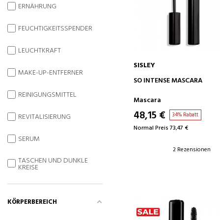
ERNÄHRUNG
FEUCHTIGKEITSSPENDER
LEUCHTKRAFT
SISLEY
MAKE-UP-ENTFERNER
IN DEN WARENKORB
SO INTENSE MASCARA
REINIGUNGSMITTEL
Mascara
48,15 €
34% Rabatt
REVITALISIERUNG
Normal Preis 73,47 €
SERUM
2 Rezensionen
TASCHEN UND DUNKLE
KREISE
KÖRPERBEREICH