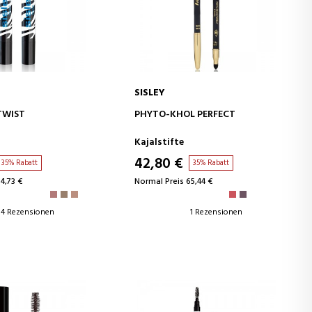
SISLEY
EN WARENKORB
IN DEN WARENKORB
TWIST
PHYTO-KHOL PERFECT
Kajalstifte
42,80 €
35% Rabatt
35% Rabatt
4,73 €
Normal Preis 65,44 €
4 Rezensionen
1 Rezensionen