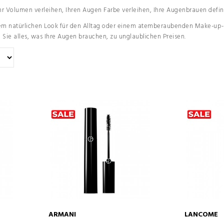
 Volumen verleihen, Ihren Augen Farbe verleihen, Ihre Augenbrauen defin
em natürlichen Look für den Alltag oder einem atemberaubenden Make-up-Loo
n Sie alles, was Ihre Augen brauchen, zu unglaublichen Preisen.
ARMANI
LANCOME