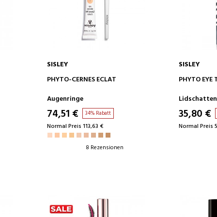
SISLEY
SISLEY
IN DEN WARENKORB
IN D
PHYTO-CERNES ECLAT
PHYTO EYE 
Augenringe
Lidschatten
74,51 €
35,80 €
34% Rabatt
Normal Preis 113,63 €
Normal Preis 5
8 Rezensionen