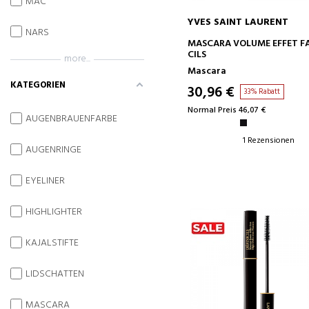
MAC
YVES SAINT LAURENT
NARS
IN DEN WARENKORB
MASCARA VOLUME EFFET F
CILS
more...
Mascara
KATEGORIEN
30,96 €
33% Rabatt
Normal Preis 46,07 €
AUGENBRAUENFARBE
1 Rezensionen
AUGENRINGE
EYELINER
HIGHLIGHTER
KAJALSTIFTE
LIDSCHATTEN
MASCARA