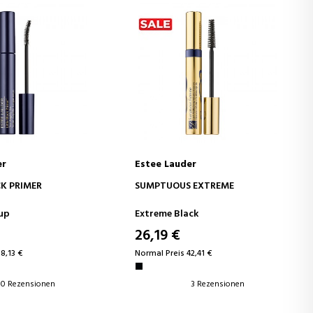
er
Estee Lauder
EN WARENKORB
IN DEN WARENKORB
CK PRIMER
SUMPTUOUS EXTREME
up
Extreme Black
26,19 €
8,13 €
Normal Preis 42,41 €
0 Rezensionen
3 Rezensionen