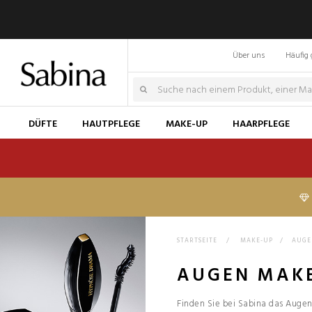
Über uns
Häufig 
DÜFTE
HAUTPFLEGE
MAKE-UP
HAARPFLEGE
STARTSEITE
>
MAKE-UP
>
AUGE
AUGEN MAK
Finden Sie bei Sabina das Auge