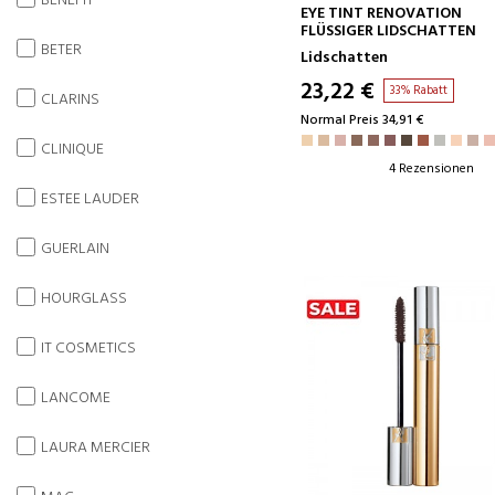
BENEFIT
IN DEN WARENKORB
EYE TINT RENOVATION
FLÜSSIGER LIDSCHATTEN
BETER
Lidschatten
23,22 €
33% Rabatt
CLARINS
Normal Preis 34,91 €
CLINIQUE
4 Rezensionen
ESTEE LAUDER
GUERLAIN
HOURGLASS
IT COSMETICS
LANCOME
LAURA MERCIER