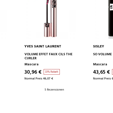
YVES SAINT LAURENT
SISLEY
IN DEN WARENKORB
IN D
VOLUME EFFET FAUX CILS THE
SO VOLUME
CURLER
Mascara
Mascara
30,96 €
43,65 €
33% Rabatt
Normal Preis 46,07 €
Normal Preis 
5 Rezensionen