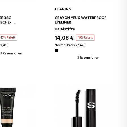
CLARINS
EN WARENKORB
IN DEN WARENKORB
SE 38C
CRAYON YEUX WATERPROOF
SCHE-
EYELINER
NG
Kajalstifte
14,08 €
40% Rabatt
49% Rabatt
9,41 €
Normal Preis 27,42 €
3 Rezensionen
3 Rezensionen