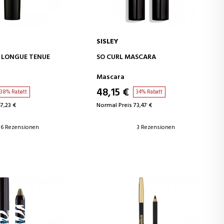
SISLEY
EN WARENKORB
IN DEN WARENKORB
 LONGUE TENUE
SO CURL MASCARA
Mascara
48,15 €
38% Rabatt
34% Rabatt
7,23 €
Normal Preis 73,47 €
6 Rezensionen
3 Rezensionen