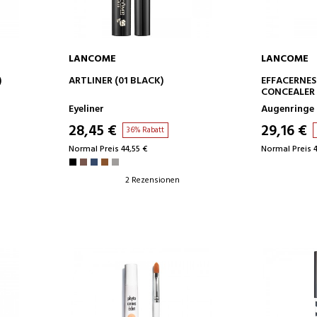
LANCOME
LANCOME
IN DEN WARENKORB
IN D
)
ARTLINER (01 BLACK)
EFFACERNES
CONCEALER
Eyeliner
Augenringe
28,45 €
29,16 €
36% Rabatt
Normal Preis 44,55 €
Normal Preis 4
2 Rezensionen