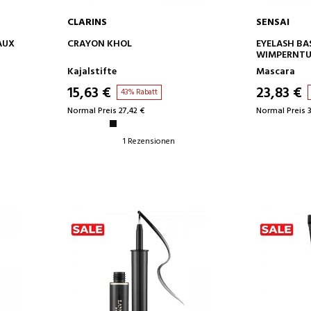
CLARINS
SENSAI
IN DEN WARENKORB
IN D
AUX
CRAYON KHOL
EYELASH BA
WIMPERNTU
BEHANDLU
Kajalstifte
Mascara
15,63 €
23,83 €
43% Rabatt
Normal Preis 27,42 €
Normal Preis 3
1 Rezensionen