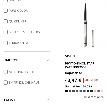
MAKE UP
PURE COLOR
QUICKLINER
SISLEY BEST SELLERS
TERRACOTTA
SISLEY
HAUTTYP
IN DEN WARENKORB
PHYTO-KHOL STAR
WATERPROOF
ALLE HAUTTYPEN
Kajalstifte
43,47 €
28% Rabatt
EMPFINDLICHE HAUT
Normal Preis 60,08 €
10 Rezensionen
TEXTUR