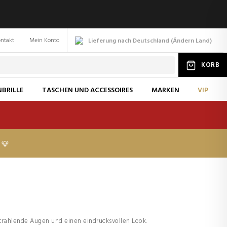
ntakt
Mein Konto
Lieferung nach Deutschland
(
Ändern
Land
)
KORB
BRILLE
TASCHEN UND ACCESSOIRES
MARKEN
VIP
trahlende Augen und einen eindrucksvollen Look.