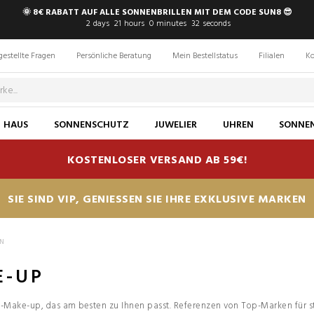
🌞 8€ RABATT AUF ALLE SONNENBRILLEN MIT DEM CODE SUN8 😎
2
days
21
hours
0
minutes
31
seconds
gestellte Fragen
Persönliche Beratung
Mein Bestellstatus
Filialen
Ko
HAUS
SONNENSCHUTZ
JUWELIER
UHREN
SONNEN
KOSTENLOSER VERSAND AB 59€!
SIE SIND VIP, GENIESSEN SIE IHRE EXKLUSIVE MARKEN
N
E-UP
n-Make-up, das am besten zu Ihnen passt. Referenzen von Top-Marken für s