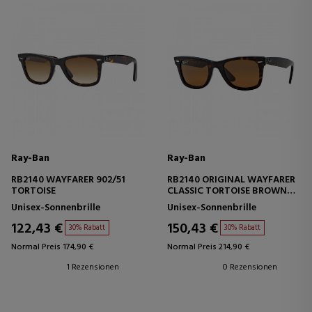
Ray-Ban
Ray-Ban
RB2140 WAYFARER 902/51
RB2140 ORIGINAL WAYFARER
TORTOISE
CLASSIC TORTOISE BROWN
CLASSIC B-15
Unisex-Sonnenbrille
Unisex-Sonnenbrille
122,43 €
150,43 €
30% Rabatt
30% Rabatt
Normal Preis 174,90 €
Normal Preis 214,90 €
1 Rezensionen
0 Rezensionen