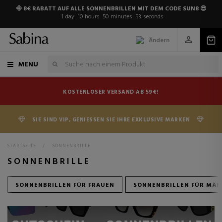
🌞 8€ RABATT AUF ALLE SONNENBRILLEN MIT DEM CODE SUN8 😎
1
day
10
hours
50
minutes
52
seconds
Ändern
MENU
KOSTENLOSER VERSAND AB 59€!
SIE SIND VIP, GENIESSEN SIE IHRE EXKLUSIVE MARKEN
STARTSEITE
>
SONNENBRILLE
SONNENBRILLE
SONNENBRILLEN FÜR FRAUEN
SONNENBRILLEN FÜR MÄ