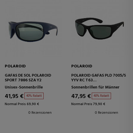
POLAROID
POLAROID
GAFAS DE SOL POLAROID
POLAROID GAFAS PLD 7005/S
SPORT 7886 SZA Y2
YYV RC T63
RUBBERBLK/GREEN PZ 123
Unisex-Sonnenbrille
Sonnenbrillen für Männer
41,95 €
47,95 €
40% Rabatt
40% Rabatt
Normal Preis 69,90 €
Normal Preis 79,90 €
0 Rezensionen
0 Rezensionen