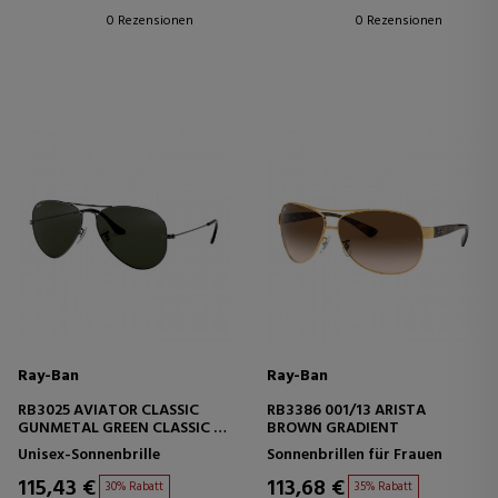
0 Rezensionen
0 Rezensionen
Ray-Ban
Ray-Ban
RB3025 AVIATOR CLASSIC
RB3386 001/13 ARISTA
GUNMETAL GREEN CLASSIC G-
BROWN GRADIENT
15
Unisex-Sonnenbrille
Sonnenbrillen für Frauen
115,43 €
113,68 €
30% Rabatt
35% Rabatt