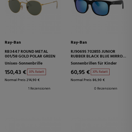
Ray-Ban
Ray-Ban
RB3447 ROUND METAL
RJ9069S 702855 JUNIOR
001/58 GOLD POLAR GREEN
RUBBER BLACK BLUE MIRROR
BLUE
Unisex-Sonnenbrille
Sonnenbrillen für Kinder
150,43 €
60,95 €
30% Rabatt
30% Rabatt
Normal Preis 214,90 €
Normal Preis 86,90 €
1 Rezensionen
0 Rezensionen