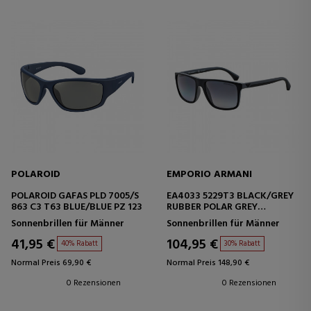
POLAROID
EMPORIO ARMANI
POLAROID GAFAS PLD 7005/S
EA4033 5229T3 BLACK/GREY
863 C3 T63 BLUE/BLUE PZ 123
RUBBER POLAR GREY
GRADIENT
Sonnenbrillen für Männer
Sonnenbrillen für Männer
41,95 €
104,95 €
40% Rabatt
30% Rabatt
Normal Preis 69,90 €
Normal Preis 148,90 €
0 Rezensionen
0 Rezensionen