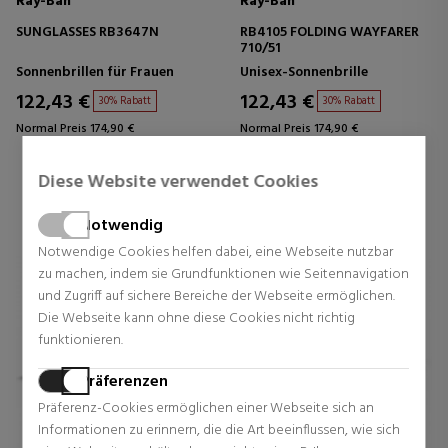
Ray-Ban
Ray-Ban
SUNGLASSES RB3647N
RB4105 FOLDING WAYFARER
710/51
Sonnenbrillen für Frauen
Unisex-Sonnenbrille
122,43 €
122,43 €
30% Rabatt
30% Rabatt
Normal Preis 174,90 €
Normal Preis 174,90 €
0 Rezensionen
0 Rezensionen
Diese Website verwendet Cookies
Notwendig
Notwendige Cookies helfen dabei, eine Webseite nutzbar
zu machen, indem sie Grundfunktionen wie Seitennavigation
und Zugriff auf sichere Bereiche der Webseite ermöglichen.
Die Webseite kann ohne diese Cookies nicht richtig
funktionieren.
Präferenzen
Präferenz-Cookies ermöglichen einer Webseite sich an
Informationen zu erinnern, die die Art beeinflussen, wie sich