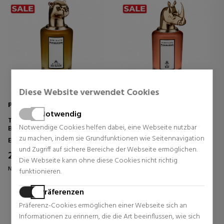
Diese Website verwendet Cookies
PENHALIGON'S
PENHALIGON'S
Notwendig
THE REVENGE OF LADY
TERRIBLE TEDDY
Notwendige Cookies helfen dabei, eine Webseite nutzbar
BLANCHE
zu machen, indem sie Grundfunktionen wie Seitennavigation
Eau de Parfum
Eau de Parfum
und Zugriff auf sichere Bereiche der Webseite ermöglichen.
247,00 €
247,00 €
5% Rabatt
5% Rabatt
Die Webseite kann ohne diese Cookies nicht richtig
Normal Preis 260,00 €
Normal Preis 260,00 €
funktionieren.
0 Rezensionen
0 Rezensionen
Präferenzen
Präferenz-Cookies ermöglichen einer Webseite sich an
Informationen zu erinnern, die die Art beeinflussen, wie sich