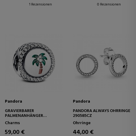
1 Rezensionen
0 Rezensionen
Pandora
Pandora
GRAVIERBARER
PANDORA ALWAYS OHRRINGE
PALMENANHÄNGER
290585CZ
792016CZ_E045
Charms
Ohrringe
59,00 €
44,00 €