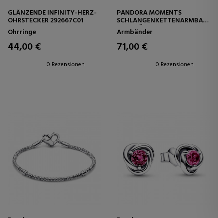
GLÄNZENDE INFINITY-HERZ-
PANDORA MOMENTS
OHRSTECKER 292667C01
SCHLANGENKETTENARMBAND
MIT GLÄNZENDEM INFINITY-
Ohrringe
Armbänder
HERZVERSCHLUSS 592645C01
44,00 €
71,00 €
0 Rezensionen
0 Rezensionen