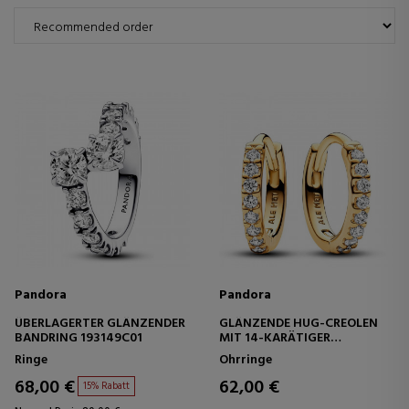
Pandora
Pandora
ÜBERLAGERTER GLÄNZENDER
GLÄNZENDE HUG-CREOLEN
BANDRING 193149C01
MIT 14-KARÄTIGER
GOLDBESCHICHTUNG
Ringe
Ohrringe
263015C01
68,00 €
62,00 €
15% Rabatt