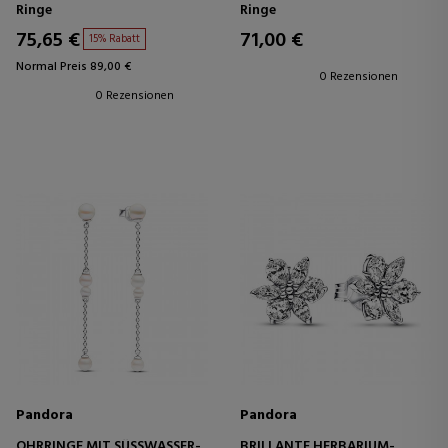
180050C02
Ringe
Ringe
75,65 €
71,00 €
15% Rabatt
Normal Preis 89,00 €
0 Rezensionen
0 Rezensionen
Pandora
Pandora
OHRRINGE MIT SÜSSWASSER-Z
BRILLANTE HERBARIUM-