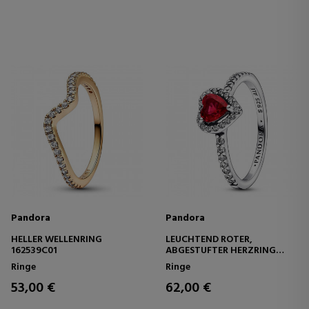
Pandora
Pandora
HELLER WELLENRING
LEUCHTEND ROTER,
162539C01
ABGESTUFTER HERZRING
198421C02
Ringe
Ringe
53,00 €
62,00 €