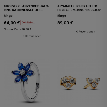
GROSSER GLÄNZENDER HALO-R
ASYMMETRISCHER HELLER
ING IM BIRNENSCHLIFF 1
HERBARIUM-RING 193023C01
93012C01
Ringe
Ringe
64,00 €
89,00 €
20% Rabatt
Normal Preis 80,00 €
0 Rezensionen
0 Rezensionen