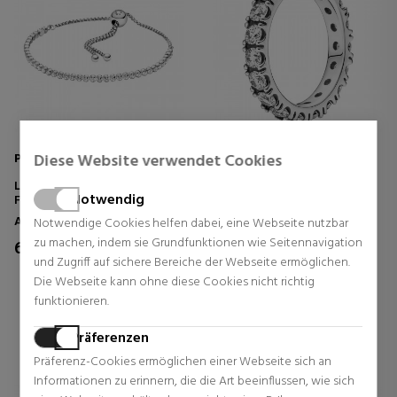
Pandora
Pandora
Diese Website verwendet Cookies
LEUCHTENDES
BRILLANTER MEMOIRE-RING
Notwendig
FADENARMBAND 599375C01
190050C01
Armbänder
Ringe
Notwendige Cookies helfen dabei, eine Webseite nutzbar
zu machen, indem sie Grundfunktionen wie Seitennavigation
62,00 €
64,00 €
20% Rabatt
und Zugriff auf sichere Bereiche der Webseite ermöglichen.
Normal Preis 80,00 €
0 Rezensionen
Die Webseite kann ohne diese Cookies nicht richtig
0 Rezensionen
funktionieren.
Präferenzen
Präferenz-Cookies ermöglichen einer Webseite sich an
Informationen zu erinnern, die die Art beeinflussen, wie sich