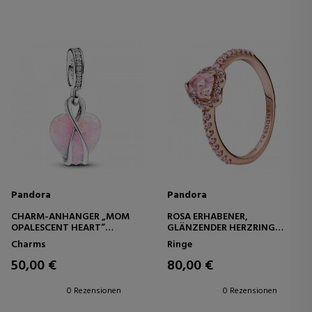
Pandora
Pandora
CHARM-ANHÄNGER „MOM
ROSA ERHABENER,
OPALESCENT HEART“
GLÄNZENDER HERZRING
793202C01
188421C04
Charms
Ringe
50,00 €
80,00 €
0 Rezensionen
0 Rezensionen