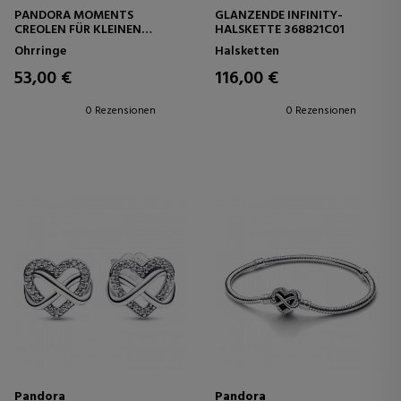
PANDORA MOMENTS
GLÄNZENDE INFINITY-
CREOLEN FÜR KLEINEN
HALSKETTE 368821C01
CHARM 262728C00
Ohrringe
Halsketten
53,00 €
116,00 €
0 Rezensionen
0 Rezensionen
Pandora
Pandora