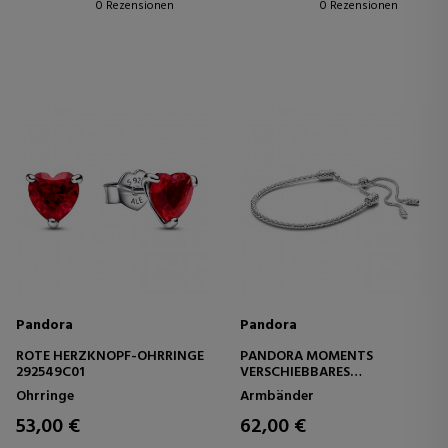
0 Rezensionen
0 Rezensionen
Pandora
Pandora
ROTE HERZKNOPF-OHRRINGE
PANDORA MOMENTS
292549C01
VERSCHIEBBARES
NIETENKETTENARMBAND
Ohrringe
Armbänder
593090C00
53,00 €
62,00 €