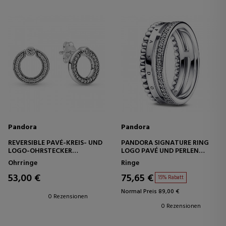
Pandora
Pandora
REVERSIBLE PAVÉ-KREIS- UND
PANDORA SIGNATURE RING
LOGO-OHRSTECKER
LOGO PAVÉ UND PERLEN
299486C01
192312C01
Ohrringe
Ringe
53,00 €
75,65 €
15% Rabatt
Normal Preis 89,00 €
0 Rezensionen
0 Rezensionen