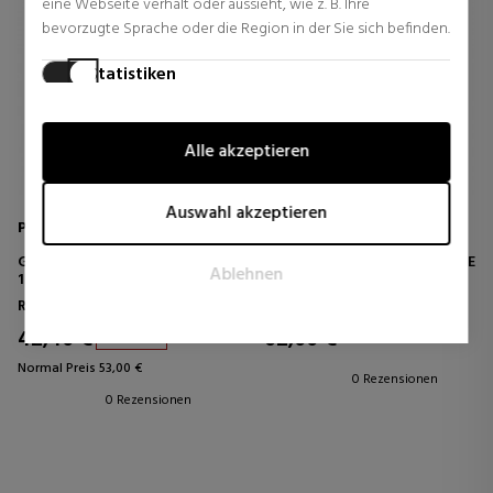
eine Webseite verhält oder aussieht, wie z. B. Ihre
bevorzugte Sprache oder die Region in der Sie sich befinden.
Statistiken
Statistik-Cookies helfen Webseiten-Besitzern zu verstehen,
wie Besucher mit Webseiten interagieren, indem
Alle akzeptieren
Informationen anonym gesammelt und gemeldet werden.
Marketing
Auswahl akzeptieren
Marketing-Cookies werden verwendet, um Besucher auf
Pandora
Pandora
Webseiten zu verfolgen. Die Absicht ist, Anzeigen zu zeigen,
GLÄNZENDER TROPFENRING
ZEITLOSE ELEGANZ OHRRINGE
Ablehnen
die relevant und ansprechend für den einzelnen Benutzer
190945CZ
290591CZ
sind und daher wertvoller für Publisher und werbetreibende
Ringe
Ohrringe
Drittparteien sind.
42,40 €
62,00 €
20% Rabatt
Normal Preis 53,00 €
0 Rezensionen
0 Rezensionen