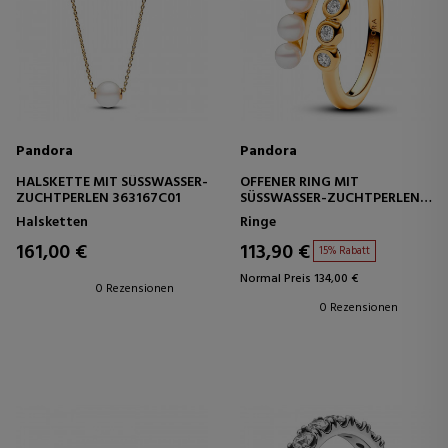
Pandora
Pandora
HALSKETTE MIT SÜSSWASSER-Z
OFFENER RING MIT
UCHTPERLEN 363167C01
SÜSSWASSER-ZUCHTPERLEN U
ND EDELSTEINEN 163146C01
Halsketten
Ringe
161,00 €
113,90 €
15% Rabatt
Normal Preis 134,00 €
0 Rezensionen
0 Rezensionen