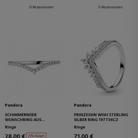
0 Rezensionen
0 Rezensionen
Pandora
Pandora
SCHIMMERNDER
PRINZESSIN WISH STERLING
WUNSCHRING AUS
SILBER RING 197736CZ
STERLINGSILBER 196316CZ
Ringe
Ringe
28,00 €
71,00 €
20% Rabatt