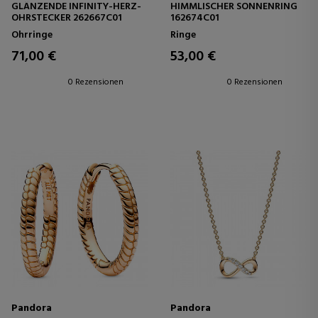
GLÄNZENDE INFINITY-HERZ-
HIMMLISCHER SONNENRING
OHRSTECKER 262667C01
162674C01
Ohrringe
Ringe
71,00 €
53,00 €
0 Rezensionen
0 Rezensionen
Pandora
Pandora