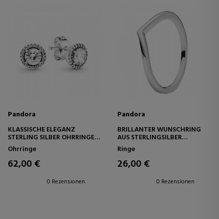
Pandora
Pandora
KLASSISCHE ELEGANZ
BRILLANTER WUNSCHRING
STERLING SILBER OHRRINGE
AUS STERLINGSILBER
296272CZ
19631450
Ohrringe
Ringe
62,00 €
26,00 €
0 Rezensionen
0 Rezensionen