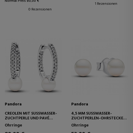
Normal Preis 80,00 €
1 Rezensionen
0 Rezensionen
Pandora
Pandora
CREOLEN MIT SÜSSWASSER-Z
4,5 MM SÜSSWASSER-Z
UCHTPERLE UND PAVÉ 2
UCHTPERLEN-OHRSTECKER 2
93171C01
93168C01
Ohrringe
Ohrringe