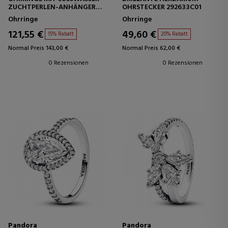
UCHTPERLEN-ANHÄNGER 2
OHRSTECKER 292633C01
93152C01
Ohrringe
Ohrringe
121,55 €
49,60 €
15% Rabatt
20% Rabatt
Normal Preis 143,00 €
Normal Preis 62,00 €
0 Rezensionen
0 Rezensionen
Pandora
Pandora