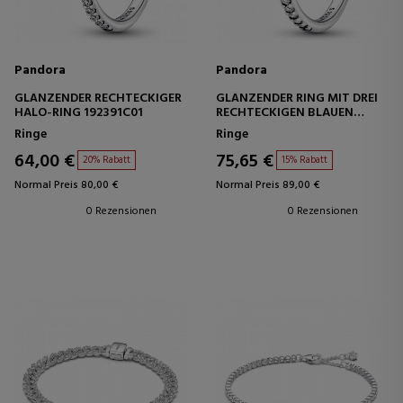
Pandora
Pandora
GLÄNZENDER RECHTECKIGER
GLÄNZENDER RING MIT DREI
HALO-RING 192391C01
RECHTECKIGEN BLAUEN
EDELSTEINEN 192389C01
Ringe
Ringe
64,00 €
75,65 €
20% Rabatt
15% Rabatt
Normal Preis 80,00 €
Normal Preis 89,00 €
0 Rezensionen
0 Rezensionen