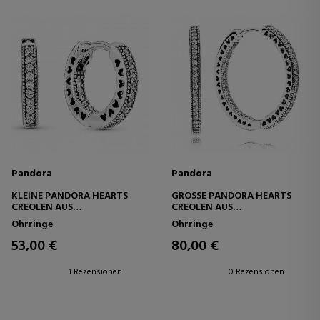
Pandora
Pandora
KLEINE PANDORA HEARTS
GROSSE PANDORA HEARTS C
CREOLEN AUS
REOLEN AUS S
STERLINGSILBER 296317CZ
TERLINGSILBER 296319CZ
Ohrringe
Ohrringe
53,00 €
80,00 €
1 Rezensionen
0 Rezensionen