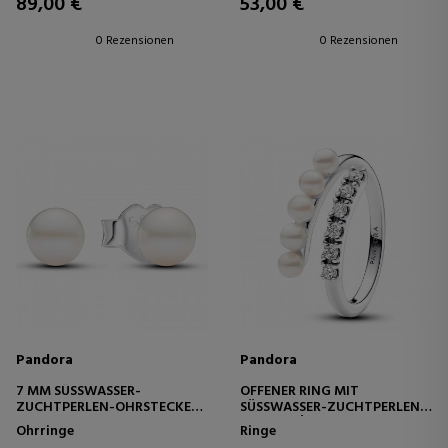
89,00 €
53,00 €
0 Rezensionen
0 Rezensionen
Pandora
Pandora
7 MM SÜSSWASSER-Z
OFFENER RING MIT
UCHTPERLEN-OHRSTECKER 2
SÜSSWASSER-ZUCHTPERLEN U
93169C01
ND PAVÉ 193145C01
Ohrringe
Ringe