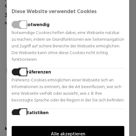
Oberflächen
Haarbehandlung
Diese Website verwendet Cookies
35,81 €
28,45 €
21% Rabatt
26% Rabatt
Normal Preis 45,09 €
Normal Preis 38,66 €
Notwendig
0 Rezensionen
0 Rezensionen
Notwendige Cookies helfen dabei, eine Webseite nutzbar
zu machen, indem sie Grundfunktionen wie Seitennavigation
und Zugriff auf sichere Bereiche der Webseite ermöglichen.
Die Webseite kann ohne diese Cookies nicht richtig
funktionieren.
Präferenzen
Präferenz-Cookies ermöglichen einer Webseite sich an
Informationen zu erinnern, die die Art beeinflussen, wie sich
eine Webseite verhält oder aussieht, wie z. B. Ihre
bevorzugte Sprache oder die Region in der Sie sich befinden.
Statistiken
Statistik-Cookies helfen Webseiten-Besitzern zu verstehen,
wie Besucher mit Webseiten interagieren, indem
MOROCCANOIL
MOROCCANOIL
Alle akzeptieren
Informationen anonym gesammelt und gemeldet werden.