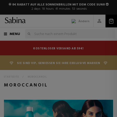
🌞 8€ RABATT AUF ALLE SONNENBRILLEN MIT DEM CODE SUN8 😎
2
days
18
hours
41
minutes
53
seconds
Ändern
MENU
KOSTENLOSER VERSAND AB 59€!
SIE SIND VIP, GENIESSEN SIE IHRE EXKLUSIVE MARKEN
STARTSEITE
>
MOROCCANOIL
MOROCCANOIL