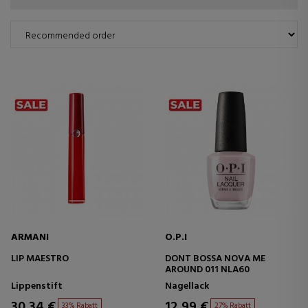
ARMANI
O.P.I
LIP MAESTRO
DONT BOSSA NOVA ME
AROUND 011 NLA60
Lippenstift
Nagellack
30,34 €
12,99 €
33% Rabatt
27% Rabatt