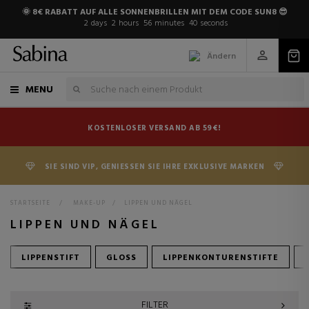
🌞 8€ RABATT AUF ALLE SONNENBRILLEN MIT DEM CODE SUN8 😎
2
days
2
hours
56
minutes
39
seconds
Ändern
MENU
KOSTENLOSER VERSAND AB 59€!
SIE SIND VIP, GENIESSEN SIE IHRE EXKLUSIVE MARKEN
STARTSEITE
>
MAKE-UP
>
LIPPEN UND NÄGEL
LIPPEN UND NÄGEL
LIPPENSTIFT
GLOSS
LIPPENKONTURENSTIFTE
FILTER