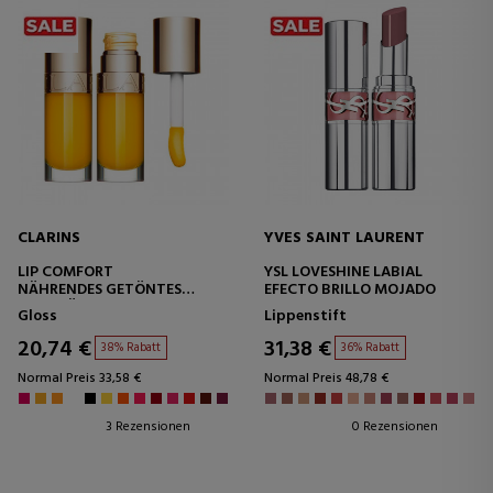
CLARINS
YVES SAINT LAURENT
LIP COMFORT
YSL LOVESHINE LABIAL
NÄHRENDES GETÖNTES
EFECTO BRILLO MOJADO
LIPPENÖL
Gloss
Lippenstift
20,74 €
31,38 €
38% Rabatt
36% Rabatt
Normal Preis 33,58 €
Normal Preis 48,78 €
3 Rezensionen
0 Rezensionen