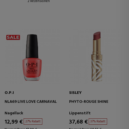
2 Rezensionen
O.P.I
SISLEY
NLA69 LIVE LOVE CARNAVAL
PHYTO-ROUGE SHINE
Nagellack
Lippenstift
12,99 €
37,68 €
27% Rabatt
37% Rabatt