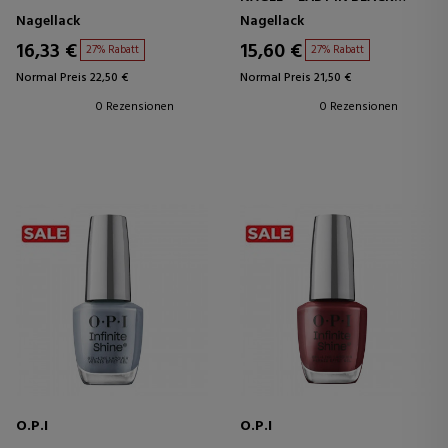
NAGELLACK
Nagellack
Nagellack
16,33 €
15,60 €
27% Rabatt
27% Rabatt
Normal Preis 22,50 €
Normal Preis 21,50 €
0 Rezensionen
0 Rezensionen
O.P.I
O.P.I