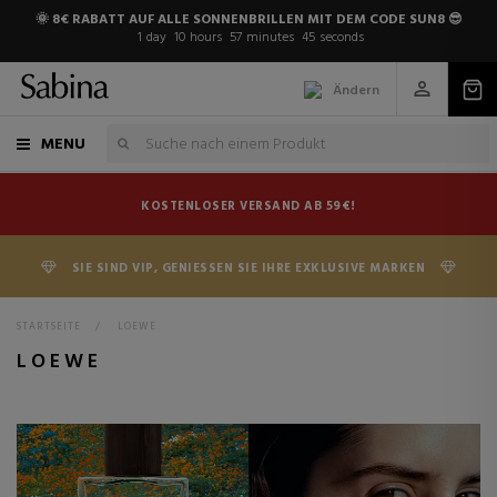
🌞 8€ RABATT AUF ALLE SONNENBRILLEN MIT DEM CODE SUN8 😎
1
day
10
hours
57
minutes
44
seconds
Ändern
MENU
KOSTENLOSER VERSAND AB 59€!
SIE SIND VIP, GENIESSEN SIE IHRE EXKLUSIVE MARKEN
STARTSEITE
>
LOEWE
LOEWE