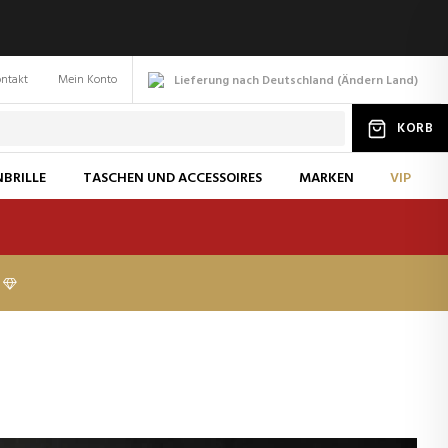
ntakt
Mein Konto
Lieferung nach Deutschland
(
Ändern
Land
)
KORB
BRILLE
TASCHEN UND ACCESSOIRES
MARKEN
VIP