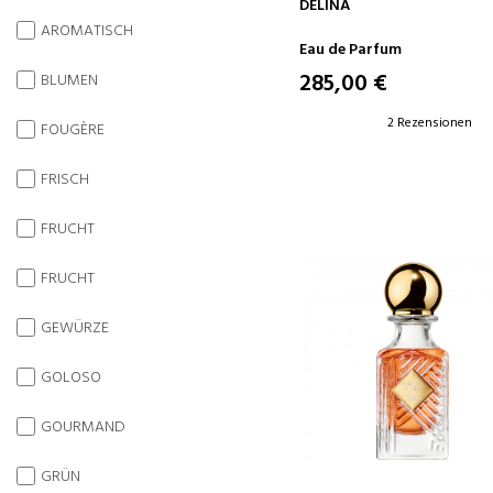
IN DEN WARENKORB
DELINA
AROMATISCH
Eau de Parfum
285,00 €
BLUMEN
2 Rezensionen
FOUGÈRE
FRISCH
FRUCHT
FRUCHT
GEWÜRZE
GOLOSO
GOURMAND
GRÜN