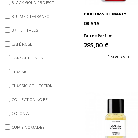
BLACK GOLD PROJECT
PARFUMS DE MARLY
BLU MEDITERRANEO
IN DEN WARENKORB
ORIANA
BRITISH TALES
Eau de Parfum
285,00 €
CAFÉ ROSE
1 Rezensionen
CARNAL BLENDS
CLASSIC
CLASSIC COLLECTION
COLLECTION NOIRE
COLONIA
CUIRIS NOMADES