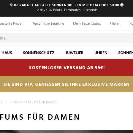
🌞 8€ RABATT AUF ALLE SONNENBRILLEN MIT DEM CODE SUN8 😎
2
days
10
hours
19
minutes
2
seconds
gestellte Fragen
Persönliche Beratung
Mein Bestellstatus
Filialen
Ko
HAUS
SONNENSCHUTZ
JUWELIER
UHREN
SONNEN
KOSTENLOSER VERSAND AB 59€!
SIE SIND VIP, GENIESSEN SIE IHRE EXKLUSIVE MARKEN
IE
>
NISCHENPARFUMS FÜR DAMEN
FUMS FÜR DAMEN