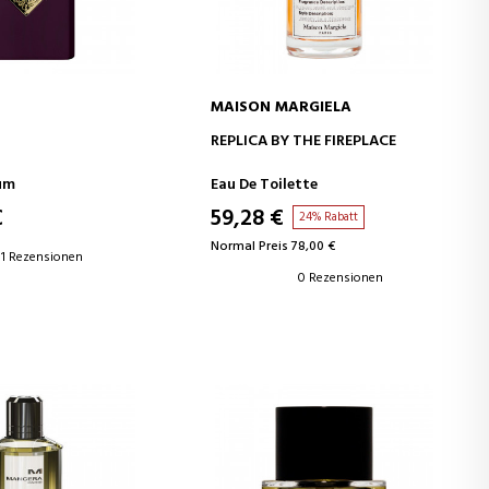
MAISON MARGIELA
EN WARENKORB
IN DEN WARENKORB
REPLICA BY THE FIREPLACE
um
Eau De Toilette
€
59,28 €
24% Rabatt
Normal Preis 78,00 €
1 Rezensionen
0 Rezensionen