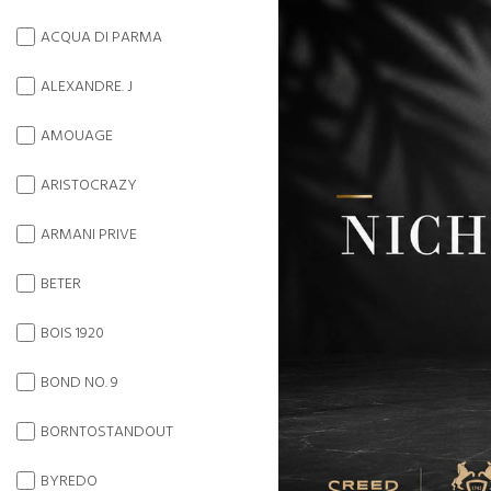
ACQUA DI PARMA
ALEXANDRE. J
AMOUAGE
ARISTOCRAZY
ARMANI PRIVE
BETER
BOIS 1920
BOND NO. 9
BORNTOSTANDOUT
BYREDO