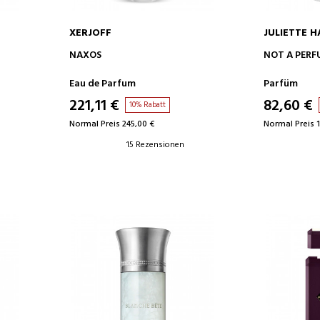
XERJOFF
JULIETTE H
IN DEN WARENKORB
IN D
NAXOS
NOT A PERF
Eau de Parfum
Parfüm
221,11 €
82,60 €
10% Rabatt
Normal Preis 245,00 €
Normal Preis 1
15 Rezensionen