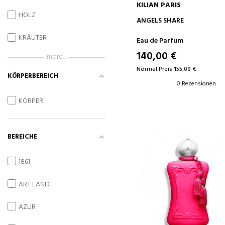
KILIAN PARIS
HOLZ
IN DEN WARENKORB
ANGELS SHARE
KRÄUTER
Eau de Parfum
140,00 €
more...
Normal Preis 155,00 €
KÖRPERBEREICH
0 Rezensionen
KÖRPER
BEREICHE
1861
ART LAND
AZUR