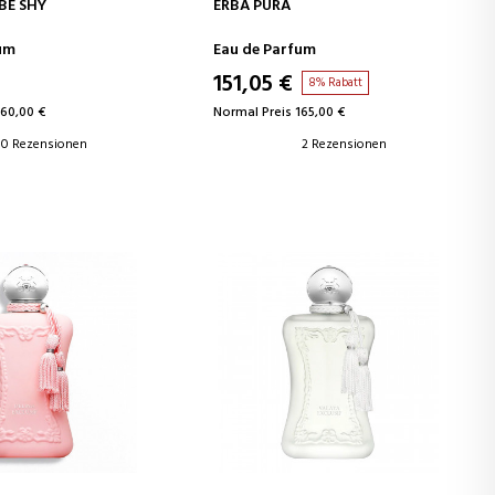
EN WARENKORB
IN DEN WARENKORB
BE SHY
ERBA PURA
um
Eau de Parfum
151,05 €
8% Rabatt
160,00 €
Normal Preis 165,00 €
0 Rezensionen
2 Rezensionen