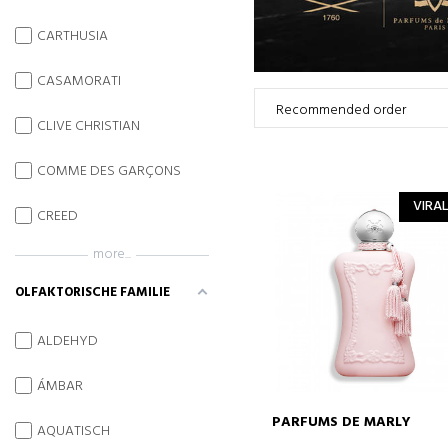
CARTHUSIA
CASAMORATI
CLIVE CHRISTIAN
COMME DES GARÇONS
VIRAL
CREED
more...
OLFAKTORISCHE FAMILIE
ALDEHYD
ÁMBAR
PARFUMS DE MARLY
AQUATISCH