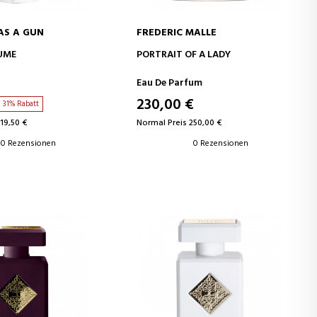
AS A GUN
FREDERIC MALLE
EN WARENKORB
IN DEN WARENKORB
UME
PORTRAIT OF A LADY
Eau De Parfum
230,00 €
31% Rabatt
19,50 €
Normal Preis 250,00 €
0 Rezensionen
0 Rezensionen