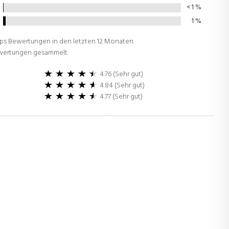
< 1
%
1
%
ops Bewertungen in den letzten 12 Monaten.
ewertungen gesammelt.
4.76 (Sehr gut)
4.84 (Sehr gut)
4.77 (Sehr gut)