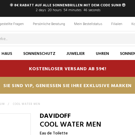
🌞 8€ RABATT AUF ALLE SONNENBRILLEN MIT DEM CODE SUN8 😎
2
days
20
hours
54
minutes
45
seconds
gestellte Fragen
Persönliche Beratung
Mein Bestellstatus
Filialen
Ko
HAUS
SONNENSCHUTZ
JUWELIER
UHREN
SONNEN
KOSTENLOSER VERSAND AB 59€!
SIE SIND VIP, GENIESSEN SIE IHRE EXKLUSIVE MARKEN
FUM
>
COOL WATER MEN
DAVIDOFF
COOL WATER MEN
Eau de Toilette