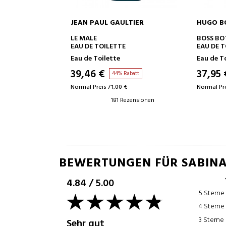
JEAN PAUL GAULTIER
HUGO BOSS
IN DEN WARENKORB
IN DEN WARENK
LE MALE
BOSS BOTTLED
EAU DE TOILETTE
EAU DE TOILETTE
Eau de Toilette
Eau de Toilette
39,46 €
37,95 €
44% Rabatt
59% Rabatt
Normal Preis 71,00 €
Normal Preis 92,88 €
181 Rezensionen
53 Rezensio
BEWERTUNGEN FÜR SABIN
4.84
/
5.00
5 Sterne
4 Sterne
3 Sterne
Sehr gut