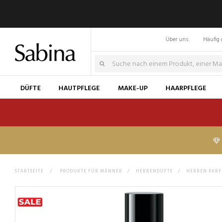
Über uns
Häufig 
DÜFTE
HAUTPFLEGE
MAKE-UP
HAARPFLEGE
STARTSEITE
>
PRODUKTE FÜR MÄNNER
>
HERRENDÜFTE
>
HERREN PAR