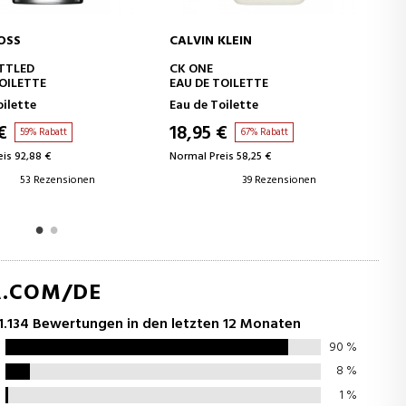
CALVIN KLEIN
DAVIDOFF
ORB
IN DEN WARENKORB
IN DEN 
CK ONE
COOL WATER 
EAU DE TOILETTE
Eau de Toilette
Eau de Toilette
18,95 €
25,60 €
67% Rabatt
79%
Normal Preis 58,25 €
Normal Preis 123,8
nen
39 Rezensionen
10 
A.COM/DE
1.134 Bewertungen in den letzten 12 Monaten
90
%
8
%
1
%