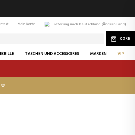
ntakt
Mein Konto
Lieferung nach Deutschland
(
Ändern
Land
)
KORB
BRILLE
TASCHEN UND ACCESSOIRES
MARKEN
VIP