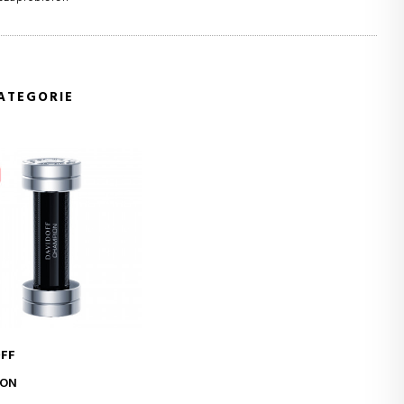
ATEGORIE
FF
IN DEN WARENKORB
ION