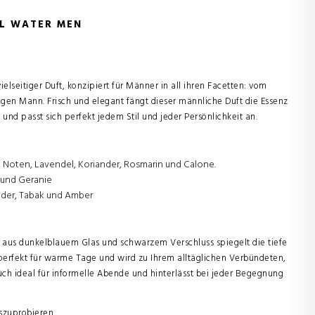
OL WATER MEN
elseitiger Duft, konzipiert für Männer in all ihren Facetten: vom
ngen Mann. Frisch und elegant fängt dieser männliche Duft die Essenz
und passt sich perfekt jedem Stil und jeder Persönlichkeit an.
 Noten, Lavendel, Koriander, Rosmarin und Calone.
 und Geranie
eder, Tabak und Amber
 aus dunkelblauem Glas und schwarzem Verschluss spiegelt die tiefe
 perfekt für warme Tage und wird zu Ihrem alltäglichen Verbündeten,
 auch ideal für informelle Abende und hinterlässt bei jeder Begegnung
szuprobieren