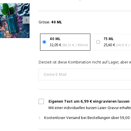
Grösse:
40 ML
40 ML
75 ML
32,05 €
(80,13 € / 100ml)
25,60 €
(34
Derzeit ist diese Kombination nicht auf Lager, aber 
Eigenen Text um 6,99 € eingravieren lassen
Mit einer individuellen kurzen Laser-Gravur erhalte
Kostenloser Versand bei Bestellungen über 59,00