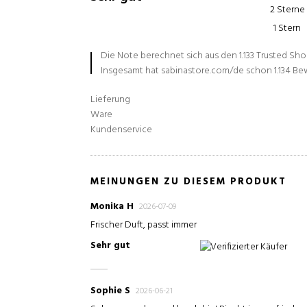
2 Sterne
1 Stern
Die Note berechnet sich aus den 1.133 Trusted Sh
Insgesamt hat sabinastore.com/de schon 1.134 B
Lieferung
Ware
Kundenservice
MEINUNGEN ZU DIESEM PRODUKT
Monika H
2026-07-09
Frischer Duft, passt immer
Sehr gut
Verifizierter Käufer
Sophie S
2026-06-21