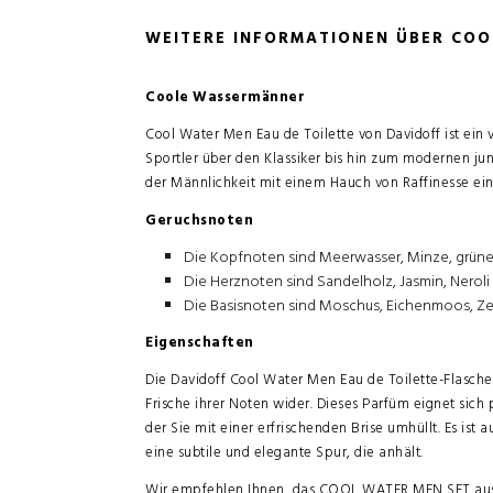
WEITERE INFORMATIONEN ÜBER CO
Coole Wassermänner
Cool Water Men Eau de Toilette von Davidoff ist ein vi
Sportler über den Klassiker bis hin zum modernen ju
der Männlichkeit mit einem Hauch von Raffinesse ein 
Geruchsnoten
Die Kopfnoten sind Meerwasser, Minze, grüne
Die Herznoten sind Sandelholz, Jasmin, Neroli
Die Basisnoten sind Moschus, Eichenmoos, Z
Eigenschaften
Die Davidoff Cool Water Men Eau de Toilette-Flasche
Frische ihrer Noten wider. Dieses Parfüm eignet sich
der Sie mit einer erfrischenden Brise umhüllt. Es ist
eine subtile und elegante Spur, die anhält.
Wir empfehlen Ihnen,
das COOL WATER MEN SET
au