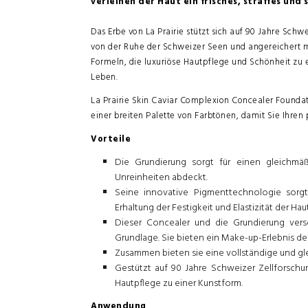
verleihen der Haut ein frisches, straffes und
Das Erbe von La Prairie stützt sich auf 90 Jahre Schwe
von der Ruhe der Schweizer Seen und angereichert mit 
Formeln, die luxuriöse Hautpflege und Schönheit zu ei
Leben.
La Prairie Skin Caviar Complexion Concealer Foundati
einer breiten Palette von Farbtönen, damit Sie Ihren 
Vorteile
Die Grundierung sorgt für einen gleichm
Unreinheiten abdeckt.
Seine innovative Pigmenttechnologie sorgt
Erhaltung der Festigkeit und Elastizität der Haut
Dieser Concealer und die Grundierung vers
Grundlage. Sie bieten ein Make-up-Erlebnis der
Zusammen bieten sie eine vollständige und gl
Gestützt auf 90 Jahre Schweizer Zellforschun
Hautpflege zu einer Kunstform.
Anwendung