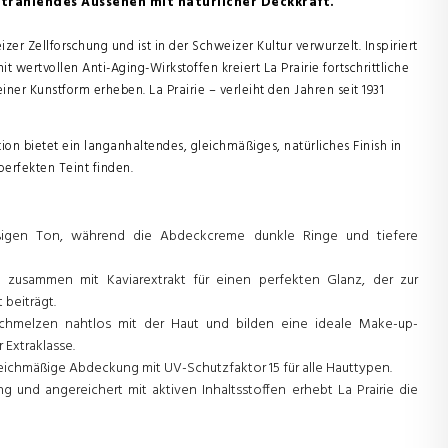
 strahlendes Aussehen mit natürlicher Deckkraft.
izer Zellforschung und ist in der Schweizer Kultur verwurzelt. Inspiriert
wertvollen Anti-Aging-Wirkstoffen kreiert La Prairie fortschrittliche
ner Kunstform erheben. La Prairie – verleiht den Jahren seit 1931
on bietet ein langanhaltendes, gleichmäßiges, natürliches Finish in
perfekten Teint finden.
äßigen Ton, während die Abdeckcreme dunkle Ringe und tiefere
 zusammen mit Kaviarextrakt für einen perfekten Glanz, der zur
 beiträgt.
chmelzen nahtlos mit der Haut und bilden eine ideale Make-up-
 Extraklasse.
eichmäßige Abdeckung mit UV-Schutzfaktor 15 für alle Hauttypen.
g und angereichert mit aktiven Inhaltsstoffen erhebt La Prairie die