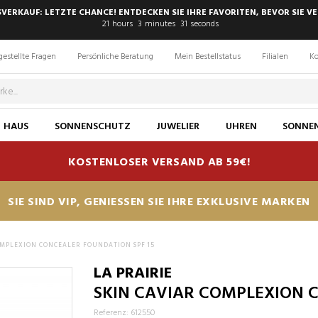
SVERKAUF: LETZTE CHANCE! ENTDECKEN SIE IHRE FAVORITEN, BEVOR SIE VE
21
hours
3
minutes
30
seconds
gestellte Fragen
Persönliche Beratung
Mein Bestellstatus
Filialen
Ko
HAUS
SONNENSCHUTZ
JUWELIER
UHREN
SONNEN
KOSTENLOSER VERSAND AB 59€!
SIE SIND VIP, GENIESSEN SIE IHRE EXKLUSIVE MARKEN
OMPLEXION CONCEALER FOUNDATION SPF 15
LA PRAIRIE
SKIN CAVIAR COMPLEXION 
Referenz: 612550