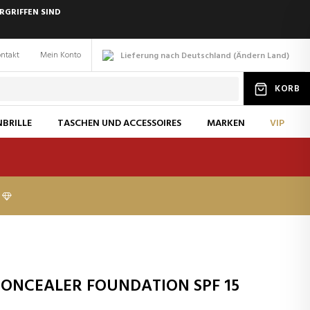
RGRIFFEN SIND
ntakt
Mein Konto
Lieferung nach Deutschland
(
Ändern
Land
)
KORB
BRILLE
TASCHEN UND ACCESSOIRES
MARKEN
VIP
CONCEALER FOUNDATION SPF 15