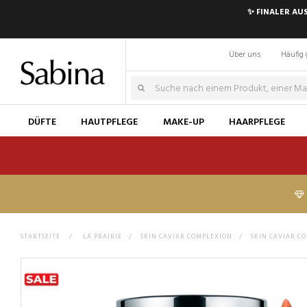
✨ FINALER AU
Über uns
Häufig 
DÜFTE
HAUTPFLEGE
MAKE-UP
HAARPFLEGE
STARTSEITE
>
LA PRAIRIE
>
SKIN CAVIAR COMPLEXION
>
SKIN CAVIAR C