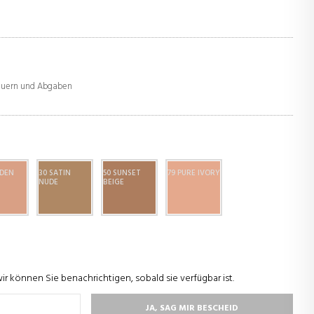
teuern und Abgaben
LDEN
30 SATIN
50 SUNSET
79 PURE IVORY
NUDE
BEIGE
wir können Sie benachrichtigen, sobald sie verfügbar ist.
JA, SAG MIR BESCHEID