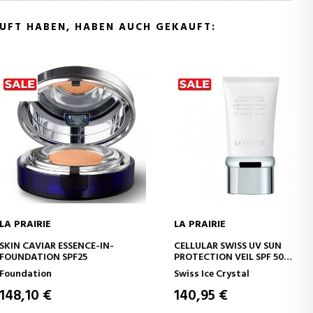
AUFT HABEN, HABEN AUCH GEKAUFT:
RIE
LA PRAIRIE
N DEN WARENKORB
IN DEN WARENKORB
IAR ESSENCE-IN-
CELLULAR SWISS UV SUN
ION SPF25
PROTECTION VEIL SPF 50
FEUCHTIGKEITSCREME MIT
ion
Swiss Ice Crystal
SONNENSCHUTZ
 €
140,95 €