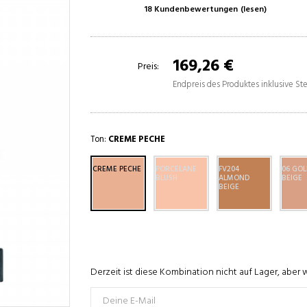
18 Kundenbewertungen
(lesen)
169,26 €
Preis:
Endpreis des Produktes inklusive S
Ton:
CREME PECHE
CREME PECHE
PORCELANE
FV204
06 GO
BLUSH
ALMOND
BEIGE
BEIGE
Derzeit ist diese Kombination nicht auf Lager, aber 