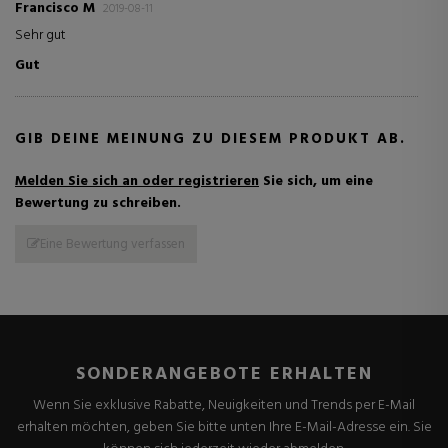
Francisco M
2019-08-11
Sehr gut
Gut
GIB DEINE MEINUNG ZU DIESEM PRODUKT AB.
Melden Sie sich an oder registrieren
Sie sich, um eine
Bewertung zu schreiben.
Eine Bewertung verfassen
SONDERANGEBOTE ERHALTEN
Wenn Sie exklusive Rabatte, Neuigkeiten und Trends per E-Mail
erhalten möchten, geben Sie bitte unten Ihre E-Mail-Adresse ein. Sie