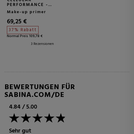
CELLULAR
PERFORMANCE -
CREAM FOUNDATION
Make-up primer
SPF15
ANTI-AGING-CREME
69,25 €
MIT MAKE-UP
37% Rabatt
Normal Preis 109,78 €
3 Rezensionen
BEWERTUNGEN FÜR
SABINA.COM/DE
4.84
/
5.00
Sehr gut