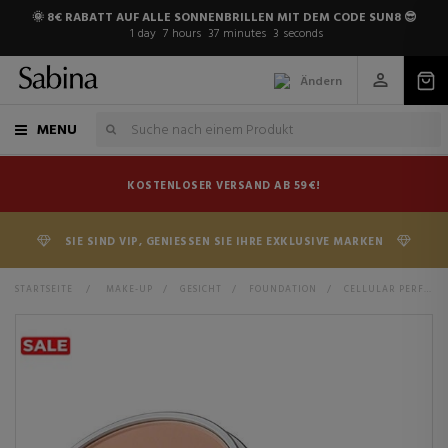
🌞 8€ RABATT AUF ALLE SONNENBRILLEN MIT DEM CODE SUN8 😎
1
day
7
hours
37
minutes
3
seconds
Ändern
MENU
KOSTENLOSER VERSAND AB 59€!
SIE SIND VIP, GENIESSEN SIE IHRE EXKLUSIVE MARKEN
STARTSEITE
>
MAKE-UP
>
GESICHT
>
FOUNDATION
>
CELLULAR PERFORMANCE TOTAL FINISH FOUNDATION SPF15 PUDER-FOUNDATION