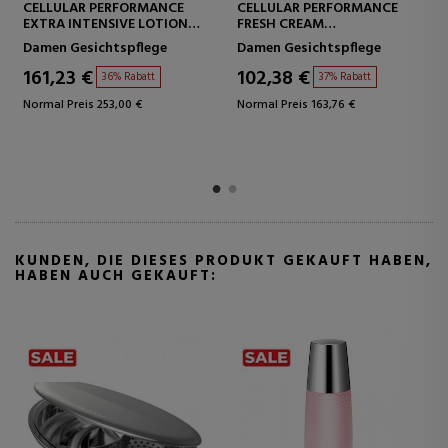
CELLULAR PERFORMANCE
CELLULAR PERFORMANCE
EXTRA INTENSIVE LOTION
FRESH CREAM
FEUCHTIGKEITSLOTION –
INTENSIVE
Damen Gesichtspflege
Damen Gesichtspflege
REVITALISIEREND
FEUCHTIGKEITSCREME
161,23 €
102,38 €
36% Rabatt
37% Rabatt
Normal Preis 253,00 €
Normal Preis 163,76 €
KUNDEN, DIE DIESES PRODUKT GEKAUFT HABEN,
HABEN AUCH GEKAUFT: