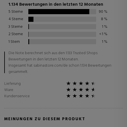
1.134 Bewertungen in den letzten 12 Monaten
5 Sterne
90
%
4 Sterne
8
%
3 Sterne
1
%
2 Sterne
< 1
%
1 Stern
1
%
Die Note berechnet sich aus den 1.133 Trusted Shops
Bewertungen in den letzten 12 Monaten.
Insgesamt hat sabinastore.com/de schon 1.134 Bewertungen
gesammelt.
Lieferung
Ware
Kundenservice
MEINUNGEN ZU DIESEM PRODUKT