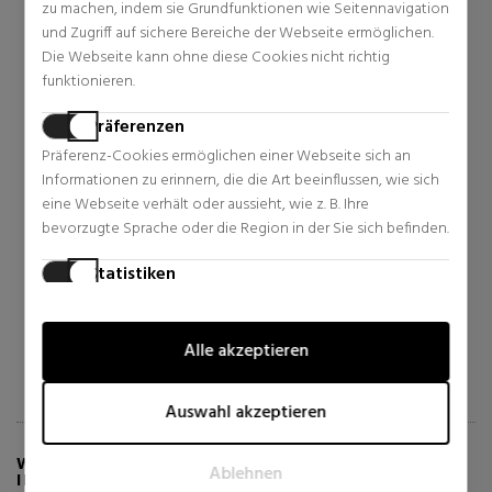
zu machen, indem sie Grundfunktionen wie Seitennavigation
und Zugriff auf sichere Bereiche der Webseite ermöglichen.
Die Webseite kann ohne diese Cookies nicht richtig
funktionieren.
Präferenzen
BIOTHERM
Präferenz-Cookies ermöglichen einer Webseite sich an
CLINIQUE
Informationen zu erinnern, die die Art beeinflussen, wie sich
AQUA GLOW SUPER
QUICKLINER FOR BROWS
eine Webseite verhält oder aussieht, wie z. B. Ihre
CONCENTRATE
bevorzugte Sprache oder die Region in der Sie sich befinden.
Damen Gesichtspflege
Augenbrauenfarbe
23,37 €
19,57 €
42% Rabatt
Statistiken
Normal Preis 40,27 €
Normal Preis 31,70 €
Statistik-Cookies helfen Webseiten-Besitzern zu verstehen,
4 Rezensionen
1 Rezensionen
wie Besucher mit Webseiten interagieren, indem
Alle akzeptieren
Informationen anonym gesammelt und gemeldet werden.
Marketing
Auswahl akzeptieren
Marketing-Cookies werden verwendet, um Besucher auf
Webseiten zu verfolgen. Die Absicht ist, Anzeigen zu zeigen,
WEITERE INFORMATIONEN ÜBER BASE TEINT
Ablehnen
die relevant und ansprechend für den einzelnen Benutzer
IDOLE ULTRA WEAR CARE & GLOW