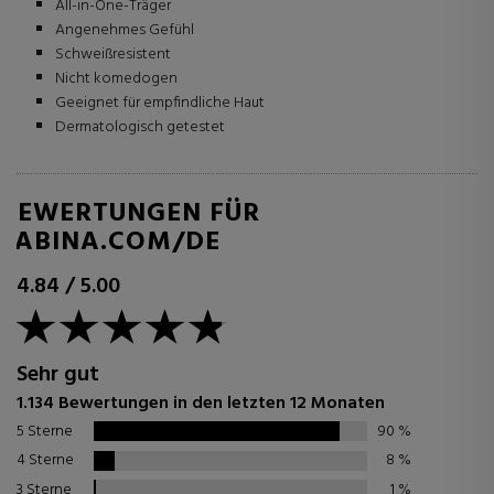
All-in-One-Träger
Angenehmes Gefühl
Schweißresistent
Nicht komedogen
Geeignet für empfindliche Haut
Dermatologisch getestet
BEWERTUNGEN FÜR
SABINA.COM/DE
4.84
/
5.00
Sehr gut
1.134 Bewertungen in den letzten 12 Monaten
5 Sterne
90
%
4 Sterne
8
%
3 Sterne
1
%