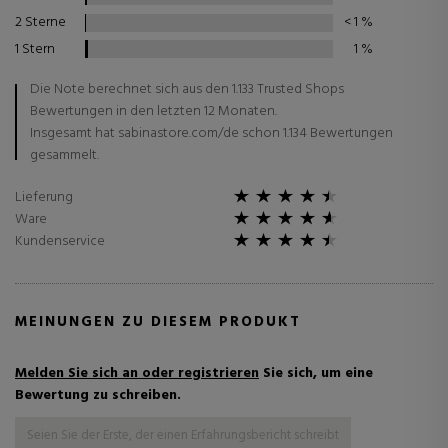
2 Sterne
< 1
%
1 Stern
1
%
Die Note berechnet sich aus den 1.133 Trusted Shops
Bewertungen in den letzten 12 Monaten.
Insgesamt hat sabinastore.com/de schon 1.134 Bewertungen
gesammelt.
Lieferung
Ware
Kundenservice
MEINUNGEN ZU DIESEM PRODUKT
Melden Sie sich an oder registrieren
Sie sich, um eine
Bewertung zu schreiben.
Seien Sie der Erste, der einen Erfahrungsbericht schreibt