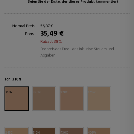
Seien Sie der Erste, der dieses Produkt kommentiert.
Normal Preis
56,87 €
35,49 €
Preis:
Rabatt 38%
Endpreis des Produktes inklusive Steuern und
Abgaben
Ton:
310N
310N
330N
220C
125W
245C
510N
430C
405W