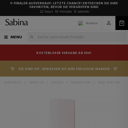
✨ FINALER AUSVERKAUF: LETZTE CHANCE! ENTDECKEN SIE IHRE
FAVORITEN, BEVOR SIE VERGRIFFEN SIND
22
hours
43
minutes
11
seconds
Ändern
MENU
KOSTENLOSER VERSAND AB 59€!
SIE SIND VIP, GENIESSEN SIE IHRE EXKLUSIVE MARKEN
STARTSEITE
>
MAKE-UP
>
GESICHT
>
FOUNDATION
>
BASE TEINT IDOLE ULTRA WEAR CARE & GLOW