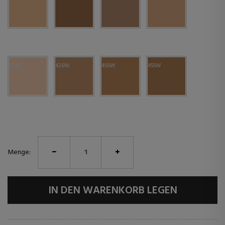
120N
420W
450W
455W
Menge:
IN DEN WARENKORB LEGEN