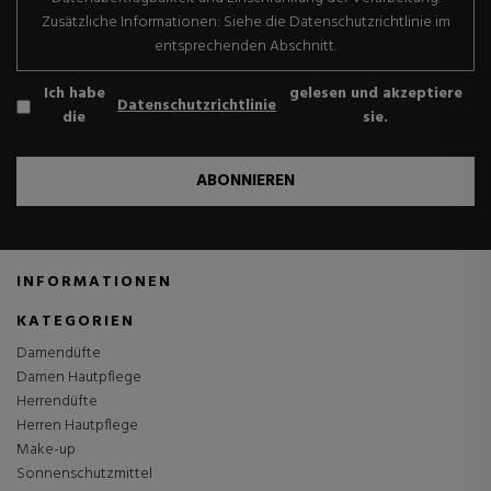
Zusätzliche Informationen: Siehe die Datenschutzrichtlinie im
entsprechenden Abschnitt.
Ich habe
gelesen und akzeptiere
Datenschutzrichtlinie
die
sie.
ABONNIEREN
INFORMATIONEN
KATEGORIEN
Damendüfte
Damen Hautpflege
Herrendüfte
Herren Hautpflege
Make-up
Sonnenschutzmittel