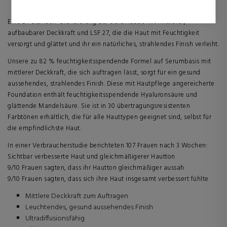
sind und daher wertvoller für Publisher und werbetreibende
Drittparteien sind.
Eine 24-Stunden-Grundierung auf Serumbasis mit mittlerer,
aufbaubarer Deckkraft und LSF 27, die die Haut mit Feuchtigkeit
versorgt und glättet und ihr ein natürliches, strahlendes Finish verleiht.
Unsere zu 82 % feuchtigkeitsspendende Formel auf Serumbasis mit
mittlerer Deckkraft, die sich auftragen lässt, sorgt für ein gesund
aussehendes, strahlendes Finish. Diese mit Hautpflege angereicherte
Foundation enthält feuchtigkeitsspendende Hyaluronsäure und
glättende Mandelsäure. Sie ist in 30 übertragungsresistenten
Farbtönen erhältlich, die für alle Hauttypen geeignet sind, selbst für
die empfindlichste Haut.
In einer Verbraucherstudie berichteten 107 Frauen nach 3 Wochen:
Sichtbar verbesserte Haut und gleichmäßigerer Hautton
9/10 Frauen sagten, dass ihr Hautton gleichmäßiger aussah
9/10 Frauen sagten, dass sich ihre Haut insgesamt verbessert fühlte
Mittlere Deckkraft zum Auftragen
Leuchtendes, gesund aussehendes Finish
Ultradiffusionsfähig