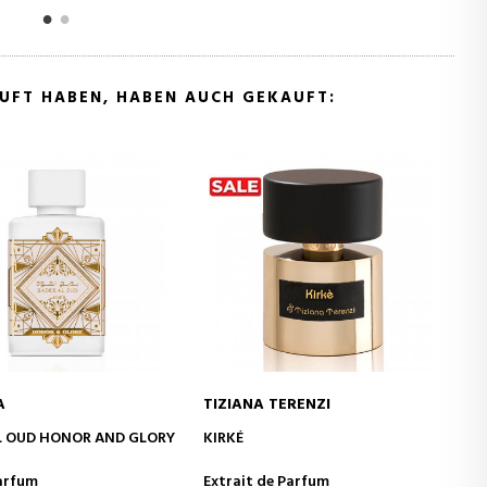
AUFT HABEN, HABEN AUCH GEKAUFT:
 TERENZI
LATTAFA
N DEN WARENKORB
IN DEN WARENKORB
QAED AL FURSAN
de Parfum
Eau de Parfum