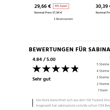
30,39 €
123,50
 Rabatt
39% Rabatt
4 €
Normal Preis 50,00 €
Normal Pre
ezensionen
0 Rezensionen
BEWERTUNGEN FÜR SABIN
4.84
/
5.00
5 Sterne
4 Sterne
3 Sterne
Sehr gut
2 Sterne
1 Stern
Die Note berechnet sich aus den 1.133 Trusted Sh
Insgesamt hat sabinastore.com/de schon 1.134 B