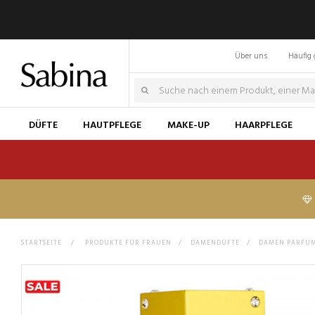
Über uns
Häufig 
DÜFTE
HAUTPFLEGE
MAKE-UP
HAARPFLEGE
STARTSEITE
>
PRODUKTE FÜR FRAUEN
>
DAMENDÜFTE
>
DAMEN PARFU