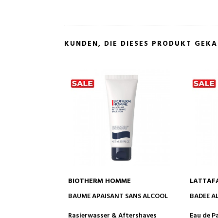
KUNDEN, DIE DIESES PRODUKT GEK
OMME
LATTAFA
TIZIANA
 WARENKORB
IN DEN WARENKORB
I
NT SANS ALCOOL
BADEE AL OUD HONOR AND GLORY
KIRKÉ
 Aftershaves
Eau de Parfum
Extrait 