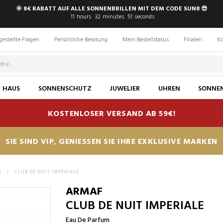
🌞 8€ RABATT AUF ALLE SONNENBRILLEN MIT DEM CODE SUN8 😎
11
hours
32
minutes
50
seconds
gestellte Fragen
Persönliche Beratung
Mein Bestellstatus
Filialen
Ko
HAUS
SONNENSCHUTZ
JUWELIER
UHREN
SONNEN
KOSTENLOSER VERSAND AB 59€!
SIE SIND VIP, GENIESSEN SIE IHRE EXKLUSIVE MARKEN
M
>
CLUB DE NUIT IMPERIALE
ARMAF
CLUB DE NUIT IMPERIALE
Eau De Parfum