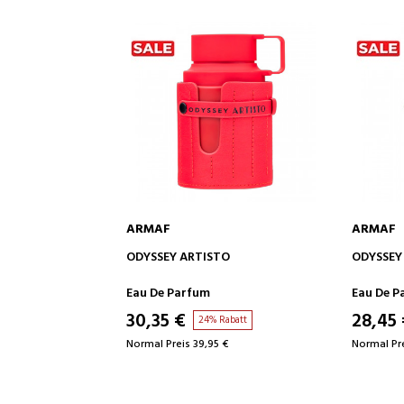
ARMAF
ARMAF
WARENKORB
IN DEN WARENKORB
I
TO
ODYSSEY GO MANGO
CLUB DE
Eau De Parfum
Body Sp
28,45 €
6,60 
Rabatt
29% Rabatt
 €
Normal Preis 39,95 €
Normal Pre