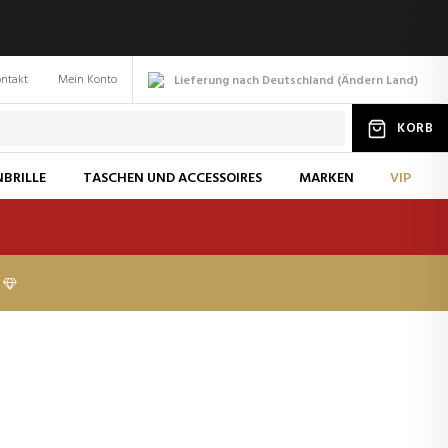
ntakt
Mein Konto
Lieferung nach Deutschland
(
Ändern
Land
)
KORB
BRILLE
TASCHEN UND ACCESSOIRES
MARKEN
VIP