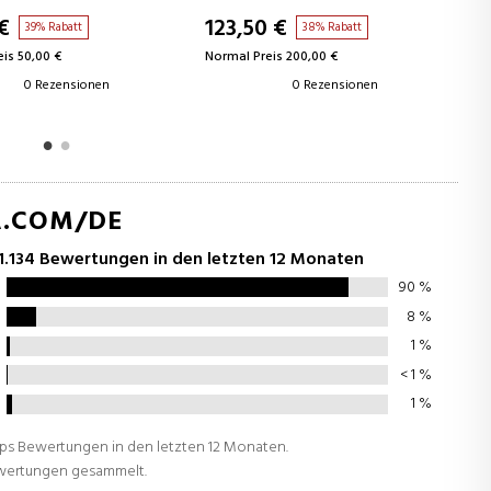
 €
20,85 €
38% Rabatt
48% Rabatt
is 200,00 €
Normal Preis 39,95 €
0 Rezensionen
2 Rezensionen
A.COM/DE
1.134 Bewertungen in den letzten 12 Monaten
90
%
8
%
1
%
< 1
%
1
%
ops Bewertungen in den letzten 12 Monaten.
ewertungen gesammelt.