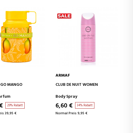
ARMAF
N DEN WARENKORB
IN DEN WARENKORB
 NUIT WOMEN
CLUB DE NUIT SILLAGE
ray
Body Mist
€
4,74 €
34% Rabatt
32% Rabatt
is 9,95 €
Normal Preis 6,95 €