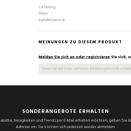
Lieferung
Ware
Kundenservice
MEINUNGEN ZU DIESEM PRODUKT
Melden Sie sich an oder registrieren
Sie sich, 
Seien Sie der Erste, der einen Erfahrungsbericht schrei
SONDERANGEBOTE ERHALTEN
abatte, Neuigkeiten und Trends per E-Mail erhalten möchten, geben Sie bit
Adresse ein. Sie können sich jederzeit wieder abmelden.