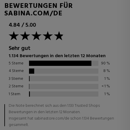
BEWERTUNGEN FÜR
SABINA.COM/DE
4.84
/
5.00
Sehr gut
1.134 Bewertungen in den letzten 12 Monaten
5 Sterne
90
%
4 Sterne
8
%
3 Sterne
1
%
2 Sterne
< 1
%
1 Stern
1
%
Die Note berechnet sich aus den 1.133 Trusted Shops
Bewertungen in den letzten 12 Monaten.
Insgesamt hat sabinastore.com/de schon 1.134 Bewertungen
gesammelt.