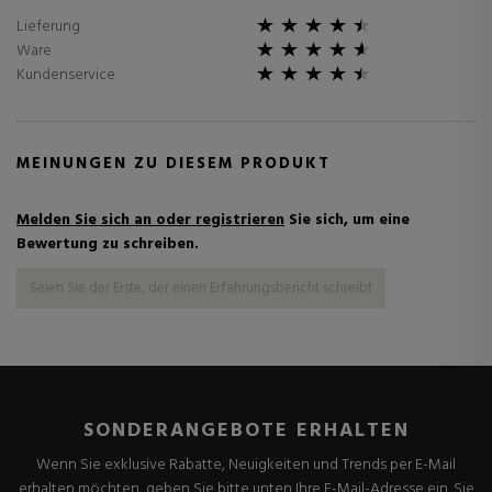
Lieferung
Ware
Kundenservice
MEINUNGEN ZU DIESEM PRODUKT
Melden Sie sich an oder registrieren
Sie sich, um eine
Bewertung zu schreiben.
Seien Sie der Erste, der einen Erfahrungsbericht schreibt
SONDERANGEBOTE ERHALTEN
Wenn Sie exklusive Rabatte, Neuigkeiten und Trends per E-Mail
erhalten möchten, geben Sie bitte unten Ihre E-Mail-Adresse ein. Sie