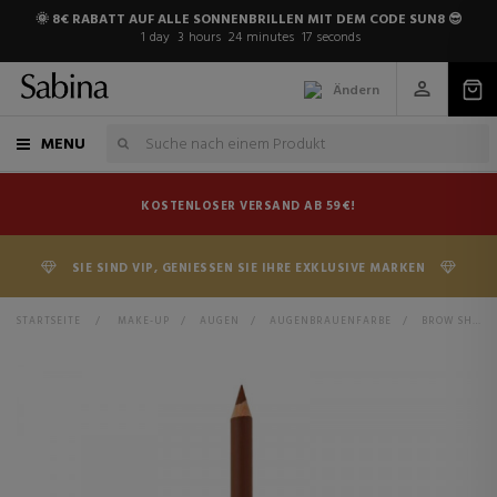
🌞 8€ RABATT AUF ALLE SONNENBRILLEN MIT DEM CODE SUN8 😎
1
day
3
hours
24
minutes
17
seconds
Ändern
MENU
KOSTENLOSER VERSAND AB 59€!
SIE SIND VIP, GENIESSEN SIE IHRE EXKLUSIVE MARKEN
STARTSEITE
>
MAKE-UP
>
AUGEN
>
AUGENBRAUENFARBE
>
BROW SHAPING POWDERY PENCIL AUGENBRAUENSTIFT