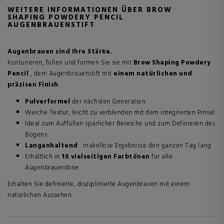
WEITERE INFORMATIONEN ÜBER BROW
SHAPING POWDERY PENCIL
AUGENBRAUENSTIFT
Augenbrauen sind Ihre Stärke.
Konturieren, füllen und formen Sie sie mit
Brow Shaping Powdery
Pencil
, dem Augenbrauenstift mit
einem natürlichen und
präzisen Finish
.
Pulverformel
der nächsten Generation
Weiche Textur, leicht zu verblenden mit dem integrierten Pinsel
Ideal zum Auffüllen spärlicher Bereiche und zum Definieren des
Bogens
Langanhaltend
: makellose Ergebnisse den ganzen Tag lang
Erhältlich in
10 vielseitigen Farbtönen
für alle
Augenbrauentöne
Erhalten Sie definierte, disziplinierte Augenbrauen mit einem
natürlichen Aussehen.