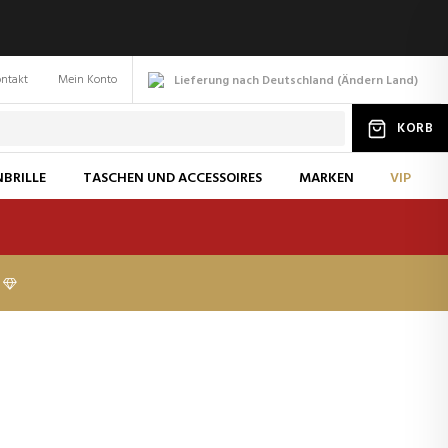
ntakt
Mein Konto
Lieferung nach Deutschland
(
Ändern
Land
)
KORB
BRILLE
TASCHEN UND ACCESSOIRES
MARKEN
VIP