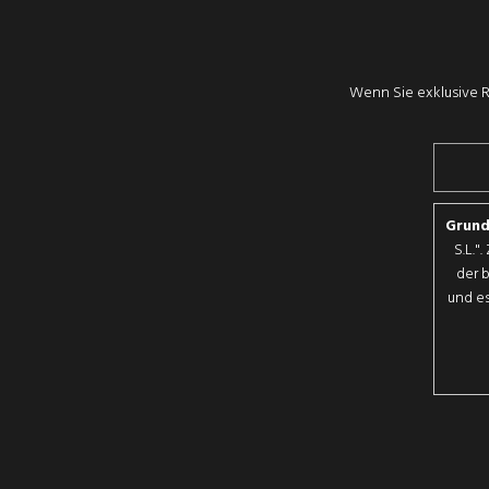
Wenn Sie exklusive R
Grund
S.L."
der 
und es