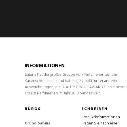
INFORMATIONEN
Sabina hat die größte Gruppe von Parfümerien auf den
Kanarischen Inseln und hat es geschafft, unter anderen
Auszeichnungen, die BEAUTY PROOF AWARD für die beste
Tourist Parfümerien im Jahr 2018 bundesweit.
BÜROS
SCHREIBEN
Produktinformationen
Grupo Sabina
Fragen Sie nach einer