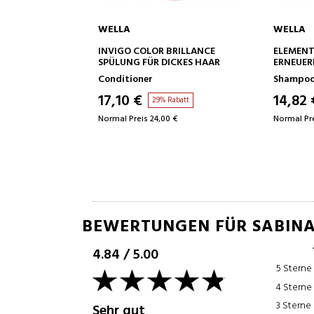
WELLA
WELLA
 WARENKORB
IN DEN WARENKORB
 BRILLANCE
ELEMENTS RENEWING
OIL RE
DICKES HAAR
ERNEUERNDES SHAMPOO
GLANZ
SHAMP
Shampoos
Shamp
14,82 €
14,82
 Rabatt
24% Rabatt
0 €
Normal Preis 19,50 €
Normal P
BEWERTUNGEN FÜR SABIN
4.84
/
5.00
5 Sterne
4 Sterne
3 Sterne
Sehr gut