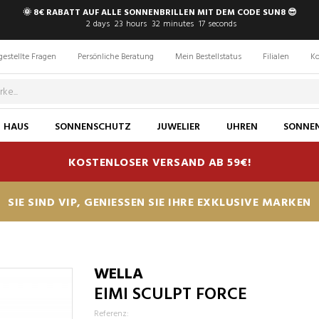
🌞 8€ RABATT AUF ALLE SONNENBRILLEN MIT DEM CODE SUN8 😎
2
days
23
hours
32
minutes
16
seconds
gestellte Fragen
Persönliche Beratung
Mein Bestellstatus
Filialen
Ko
HAUS
SONNENSCHUTZ
JUWELIER
UHREN
SONNEN
KOSTENLOSER VERSAND AB 59€!
SIE SIND VIP, GENIESSEN SIE IHRE EXKLUSIVE MARKEN
WELLA
EIMI SCULPT FORCE
Referenz: