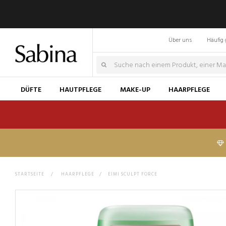
Über uns
Häufig 
DÜFTE
HAUTPFLEGE
MAKE-UP
HAARPFLEGE
STARTSEITE
>
HAARPFLEGE
>
EIMI SCULPT FORCE