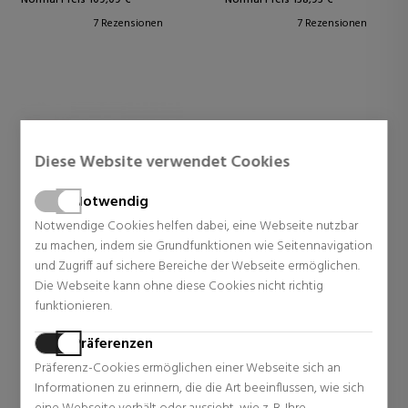
7 Rezensionen
7 Rezensionen
Diese Website verwendet Cookies
Notwendig
Notwendige Cookies helfen dabei, eine Webseite nutzbar
zu machen, indem sie Grundfunktionen wie Seitennavigation
und Zugriff auf sichere Bereiche der Webseite ermöglichen.
Die Webseite kann ohne diese Cookies nicht richtig
DOLCE & GABBANA
funktionieren.
THE ONE INTENSE EAU DE
PARFUM
Präferenzen
Eau De Parfum
Präferenz-Cookies ermöglichen einer Webseite sich an
58,78 €
40% Rabatt
Informationen zu erinnern, die die Art beeinflussen, wie sich