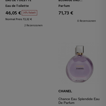
EAU DE TOILETTE
BLUMIGE UND
HONIGARTIGE NOTEN
Eau de Toilette
Parfum
46,05 €
71,73 €
36% Rabatt
Normal Preis 72,32 €
0 Rezensionen
2 Rezensionen
CHANEL
Chance Eau Splendide Eau
De Parfum