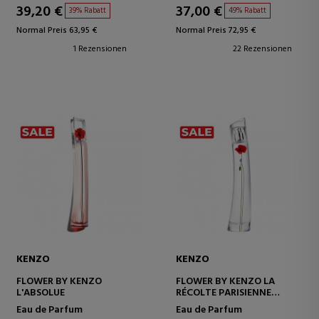
39,20 €
37,00 €
39% Rabatt
49% Rabatt
Normal Preis 63,95 €
Normal Preis 72,95 €
1 Rezensionen
22 Rezensionen
KENZO
KENZO
FLOWER BY KENZO
FLOWER BY KENZO LA
L'ABSOLUE
RÉCOLTE PARISIENNE
EAU DE PARFUM
Eau de Parfum
Eau de Parfum