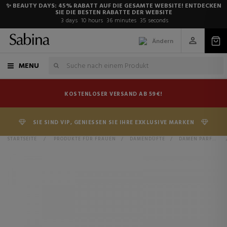
✨ BEAUTY DAYS: 45% RABATT AUF DIE GESAMTE WEBSITE! ENTDECKEN
SIE DIE BESTEN RABATTE DER WEBSITE
3
days
10
hours
36
minutes
35
seconds
Ändern
MENU
KOSTENLOSER VERSAND AB 59€!
SIE SIND VIP, GENIESSEN SIE IHRE EXKLUSIVE MARKEN
STARTSEITE
>
PRODUKTE FÜR FRAUEN
>
DAMENDÜFTE
>
DAMEN PARFUM