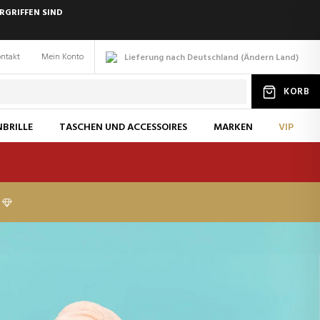
RGRIFFEN SIND
ntakt
Mein Konto
Lieferung nach Deutschland
(
Ändern
Land
)
KORB
BRILLE
TASCHEN UND ACCESSOIRES
MARKEN
VIP