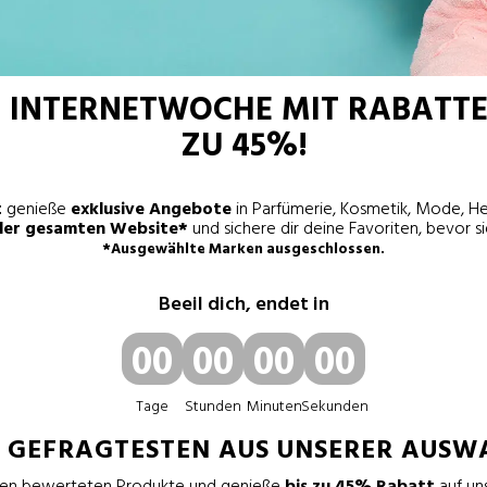
E
INTERNETWOCHE
MIT
RABATTE
ZU 45%
!
t
genieße
exklusive Angebote
in Parfümerie, Kosmetik, Mode, H
der gesamten Website*
und sichere dir deine Favoriten, bevor sie
*Ausgewählte Marken ausgeschlossen.
Beeil dich, endet in
00
00
00
00
Tage
Stunden
Minuten
Sekunden
E GEFRAGTESTEN AUS UNSERER AUSW
ten bewerteten Produkte und genieße
bis zu 45% Rabatt
auf un