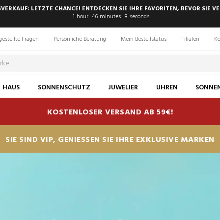
SVERKAUF: LETZTE CHANCE! ENTDECKEN SIE IHRE FAVORITEN, BEVOR SIE VE
1
hour
46
minutes
7
seconds
gestellte Fragen
Persönliche Beratung
Mein Bestellstatus
Filialen
Ko
HAUS
SONNENSCHUTZ
JUWELIER
UHREN
SONNEN
KOSTENLOSER VERSAND AB 59€!
SIE SIND VIP, GENIESSEN SIE IHRE EXKLUSIVE MARKEN