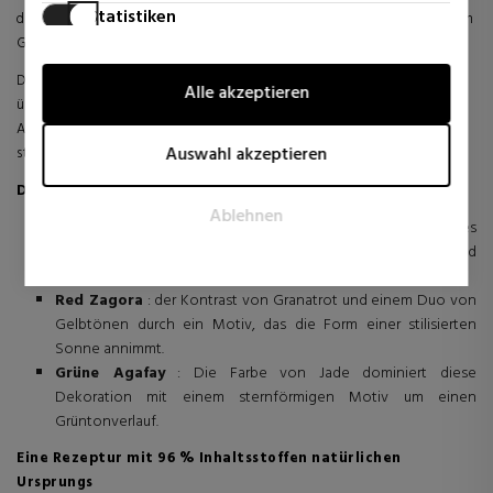
Statistiken
den Hautton aus, lässt den Teint strahlen und verleiht einen gesunden
Glow, der natürlich und nicht aufgesetzt wirkt.
Statistik-Cookies helfen Webseiten-Besitzern zu verstehen,
wie Besucher mit Webseiten interagieren, indem
Die harmonische Farbmischung verschmilzt mit der Haut, ohne sie zu
Alle akzeptieren
Informationen anonym gesammelt und gemeldet werden.
überdecken, respektiert ihre Textur und unterstreicht ihre natürliche
Ausstrahlung. Das Ergebnis ist ein erholtes, ausgeglichenes und
Marketing
Auswahl akzeptieren
strahlend schönes Hautbild – wie nach einem Tag im Freien.
Marketing-Cookies werden verwendet, um Besucher auf
Drei sammelbare Muscheln
Webseiten zu verfolgen. Die Absicht ist, Anzeigen zu zeigen,
Ablehnen
die relevant und ansprechend für den einzelnen Benutzer
Blue Dakhla
: ein Lapislazuliblau, das ein rotes geometrisches
sind und daher wertvoller für Publisher und werbetreibende
Motiv umgibt, in einer Komposition, die mit Himmelblau und
Drittparteien sind.
Weiß gepunktet ist.
Red Zagora
: der Kontrast von Granatrot und einem Duo von
Gelbtönen durch ein Motiv, das die Form einer stilisierten
Sonne annimmt.
Grüne Agafay
: Die Farbe von Jade dominiert diese
Dekoration mit einem sternförmigen Motiv um einen
Grüntonverlauf.
Eine Rezeptur mit 96 % Inhaltsstoffen natürlichen
Ursprungs