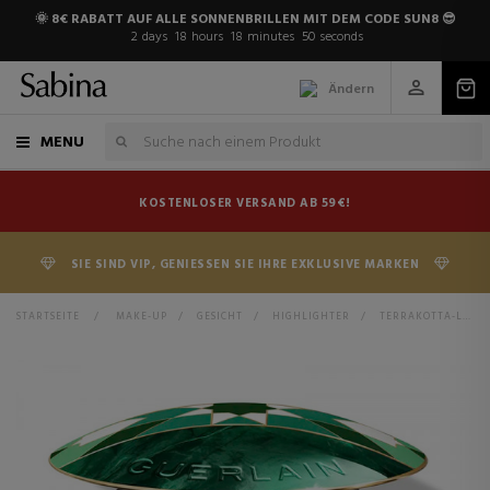
🌞 8€ RABATT AUF ALLE SONNENBRILLEN MIT DEM CODE SUN8 😎
2
days
18
hours
18
minutes
49
seconds
Ändern
MENU
KOSTENLOSER VERSAND AB 59€!
SIE SIND VIP, GENIESSEN SIE IHRE EXKLUSIVE MARKEN
STARTSEITE
>
MAKE-UP
>
GESICHT
>
HIGHLIGHTER
>
TERRAKOTTA-LICHT AUFHELLENDES PUDER FÜR EINEN NATÜRLICH GESUNDEN TEINT – 96 % INHALTSSTOFFE NATÜRLICHEN URSPRUNGS