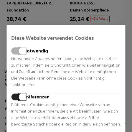
FARBBEHANDLUNG FÜR
ROUGHNESS
N
SCHÖNE HAUT, EIN
ANTI-RAUHEITS-
N
Foundation
Damen Körperpflege
S
FRISCHES, GESUNDES
KÖRPERPEELING
I
AUSSEHEN
P
38,74 €
25,24 €
2
42% Rabatt
Normal Preis 58,26 €
Normal Preis 43,48 €
N
0 Rezensionen
0 Rezensionen
Diese Website verwendet Cookies
Notwendig
Notwendige Cookies helfen dabei, eine Webseite nutzbar
zu machen, indem sie Grundfunktionen wie Seitennavigation
und Zugriff auf sichere Bereiche der Webseite ermöglichen.
WEITERE INFORMATIONEN ÜBER
TERRAKOTTA-LICHT AUFHELLENDES PUDER
Die Webseite kann ohne diese Cookies nicht richtig
FÜR EINEN NATÜRLICH GESUNDEN TEINT – 96
funktionieren.
% INHALTSSTOFFE NATÜRLICHEN URSPRUNGS
Präferenzen
Terracotta Light von Guerlain – Natürliches Licht, das
Präferenz-Cookies ermöglichen einer Webseite sich an
gesunde Ausstrahlung neu definiert.
Informationen zu erinnern, die die Art beeinflussen, wie sich
eine Webseite verhält oder aussieht, wie z. B. Ihre
Es gibt Produkte, die nicht nur Make-up hinzufügen, sondern den
bevorzugte Sprache oder die Region in der Sie sich befinden.
Teint verschönern. Terracotta Light ist eines davon. Es ist mehr als nur
ein Puder; es revitalisiert das Gesicht im Handumdrehen: Es gleicht