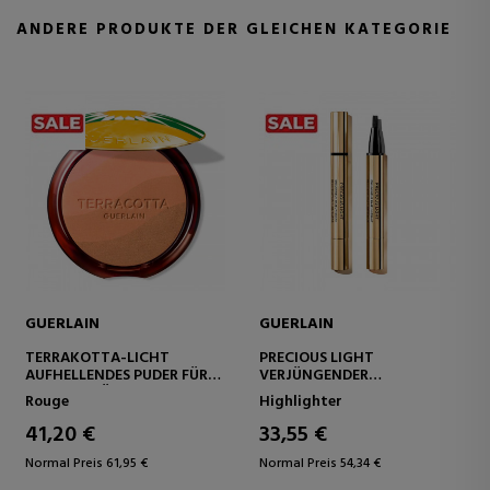
ANDERE PRODUKTE DER GLEICHEN KATEGORIE
UERLAIN
GUERLAIN
GUER
RRAKOTTA-LICHT
PRECIOUS LIGHT
METEO
FHELLENDES PUDER FÜR
VERJÜNGENDER
LICHT
NEN NATÜRLICH
ILLUMINATOR
PUDER
uge
Highlighter
Schmi
SUNDEN TEINT – 96 %
HALTSSTOFFE
1,20 €
33,55 €
43,7
TÜRLICHEN URSPRUNGS
rmal Preis 61,95 €
Normal Preis 54,34 €
Normal 