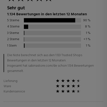
Sehr gut
1.134 Bewertungen in den letzten 12 Monaten
5 Sterne
90
%
4 Sterne
8
%
3 Sterne
1
%
2 Sterne
< 1
%
1 Stern
1
%
Die Note berechnet sich aus den 1.133 Trusted Shops
Bewertungen in den letzten 12 Monaten.
Insgesamt hat sabinastore.com/de schon 1.134 Bewertungen
gesammelt.
Lieferung
Ware
Kundenservice