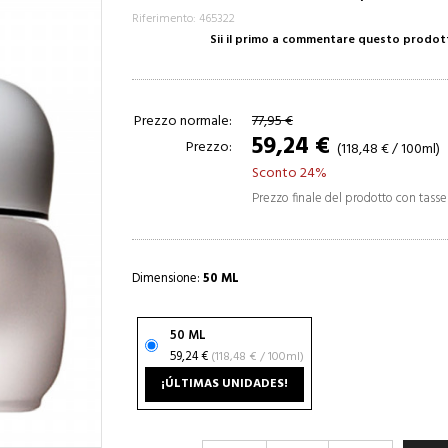
Riferimento: 465322
Sii il primo a commentare questo prodot
Prezzo normale:
77,95 €
59,24 €
Prezzo:
(118,48 € / 100ml)
Sconto 24%
Prezzo finale del prodotto con tasse
Dimensione:
50 ML
50 ML
59,24 €
(118,48 € / 100ml)
¡ÚLTIMAS UNIDADES!