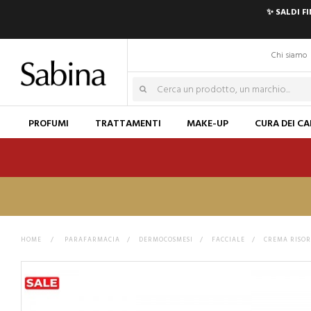
✨ SALDI F
Chi siamo
PROFUMI
TRATTAMENTI
MAKE-UP
CURA DEI CA
HOME
>
PARAFARMACIA
>
DERMOCOSMESI
>
FACCIALE
>
CREMA RISOR