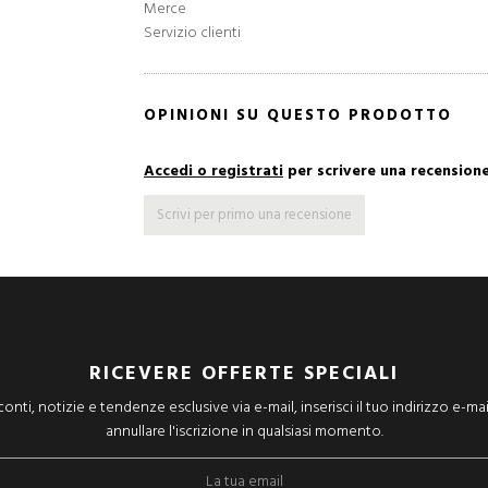
Merce
Servizio clienti
OPINIONI SU QUESTO PRODOTTO
Accedi o registrati
per scrivere una recension
Scrivi per primo una recensione
RICEVERE OFFERTE SPECIALI
onti, notizie e tendenze esclusive via e-mail, inserisci il tuo indirizzo e-mai
annullare l'iscrizione in qualsiasi momento.