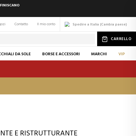
 FINISCANO
gozi
Contatto
Il mio conto
Spedire a Italia
(
Cambia
paese
)
CARRELLO
CHIALI DA SOLE
BORSE E ACCESSORI
MARCHI
VIP
ANTE E RISTRUTTURANTE