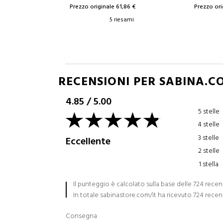
Prezzo originale 61,86 €
Prezzo ori
5 riesami
RECENSIONI PER SABINA.C
4.85
/
5.00
5 stelle
4 stelle
3 stelle
Eccellente
2 stelle
1 stella
Il punteggio è calcolato sulla base delle 724 recen
In totale sabinastore.com/it ha ricevuto 724 recen
Consegna