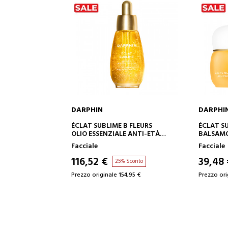
DARPHIN
DARPHIN
AGGIUNGI AL CARRELLO
AGGIUN
ÉCLAT SUBLIME B FLEURS
ÉCLAT SUBL
OLIO ESSENZIALE ANTI-ETÀ
BALSAMO D
GLOBALE
AROMATICO 
Facciale
Facciale
116,52 €
39,48 €
25% Sconto
Prezzo originale 154,95 €
Prezzo origina