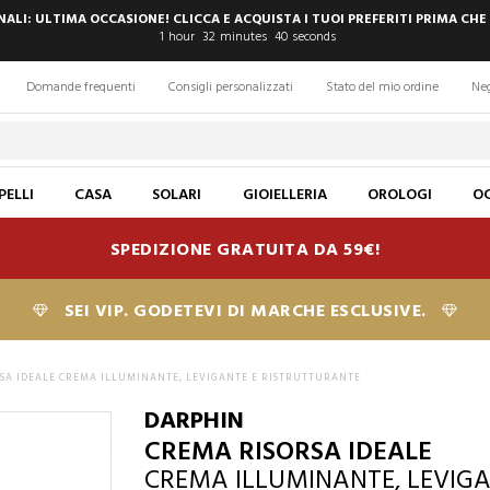
INALI: ULTIMA OCCASIONE! CLICCA E ACQUISTA I TUOI PREFERITI PRIMA CHE
1
hour
32
minutes
39
seconds
Domande frequenti
Consigli personalizzati
Stato del mio ordine
Ne
PELLI
CASA
SOLARI
GIOIELLERIA
OROLOGI
OC
SPEDIZIONE GRATUITA DA 59€!
SEI VIP. GODETEVI DI MARCHE ESCLUSIVE.
SA IDEALE CREMA ILLUMINANTE, LEVIGANTE E RISTRUTTURANTE
DARPHIN
CREMA RISORSA IDEALE
CREMA ILLUMINANTE, LEVIG