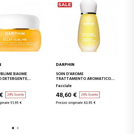
DARPHIN
DAR
GI AL CARRELLO
AGGIUNGI AL CARRELLO
IME BAUME
SOIN D'AROME
HYDR
ETERGENTE
TRATTAMENTO AROMATICO
SIER
AL LEGNO DI ROSA
LENITIVO ALLA CAMOMILLA
Facciale
Facci
48,60 €
44,
24% Sconto
24% Sconto
le 51,95 €
Prezzo originale 63,95 €
Prezzo