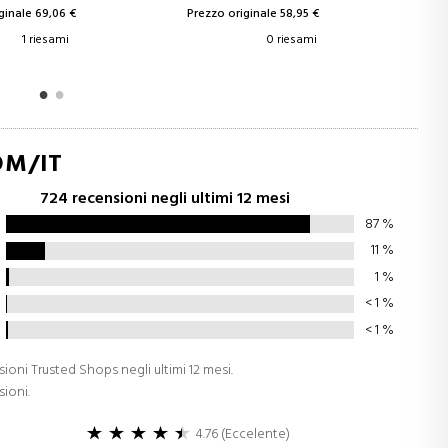
ginale 69,06 €
Prezzo originale 58,95 €
P
1 riesami
0 riesami
OM/IT
724 recensioni negli ultimi 12 mesi
87
%
11
%
1
%
< 1
%
< 1
%
sioni Trusted Shops negli ultimi 12 mesi.
sioni.
4.76 (Eccelente)