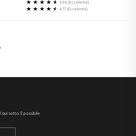
4.84 (Eccelente)
4.77 (Eccelente)
e
l qui sotto. È possibile