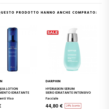
 QUESTO PRODOTTO HANNO ANCHE COMPRATO:
IN
DARPHIN
D
GIUNGI AL CARRELLO
AGGIUNGI AL CARRELLO
QUA LOTION
HYDRASKIN SERUM
E
MENTO IDRATANTE
SIERO IDRATANTE INTENSIVO
D
nti Viso
Facciale
T
€
44,80 €
6
24% Sconto