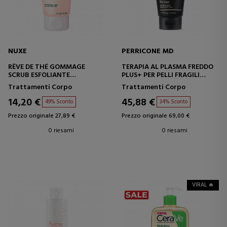
NUXE
PERRICONE MD
RÊVE DE THÉ GOMMAGE
TERAPIA AL PLASMA FREDDO
SCRUB ESFOLIANTE
PLUS+ PER PELLI FRAGILI
GRANULARE RIVITALIZZANTE
CREMA CORPO
Trattamenti Corpo
Trattamenti Corpo
14,20 €
45,88 €
49% Sconto
34% Sconto
Prezzo originale 27,89 €
Prezzo originale 69,00 €
0 riesami
0 riesami
VIRAL 🔥