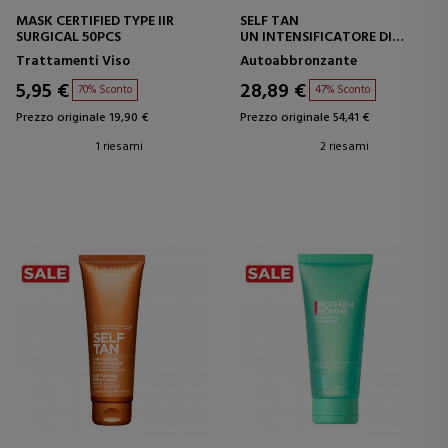
MASK CERTIFIED TYPE IIR
SELF TAN
SURGICAL 50PCS
UN INTENSIFICATORE DI
AUTOABBRONZATURA PER IL
Trattamenti Viso
Autoabbronzante
CORPO
5,95 €
28,89 €
70% Sconto
47% Sconto
Prezzo originale 19,90 €
Prezzo originale 54,41 €
1 riesami
2 riesami