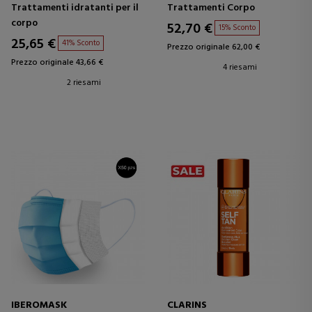
TRATTAMENTO CORPO
Trattamenti idratanti per il
Trattamenti Corpo
IDRATANTE
corpo
52,70 €
15% Sconto
25,65 €
41% Sconto
Prezzo originale 62,00 €
Prezzo originale 43,66 €
4 riesami
2 riesami
IBEROMASK
CLARINS