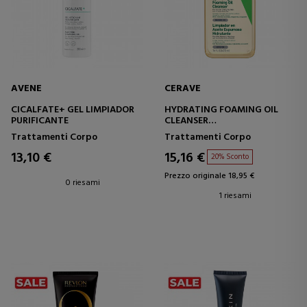
AVENE
CERAVE
CICALFATE+ GEL LIMPIADOR
HYDRATING FOAMING OIL
PURIFICANTE
CLEANSER
DETERGENTE OLEOSO
Trattamenti Corpo
Trattamenti Corpo
SCHIUMOGENO IDRATANTE
13,10 €
15,16 €
20% Sconto
Prezzo originale 18,95 €
0 riesami
1 riesami