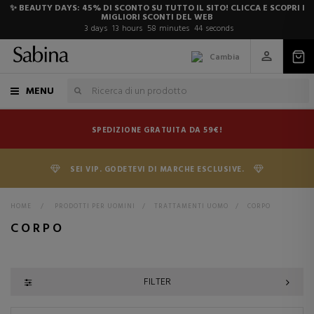
✨ BEAUTY DAYS: 45% DI SCONTO SU TUTTO IL SITO! CLICCA E SCOPRI I
MIGLIORI SCONTI DEL WEB
3
days
13
hours
58
minutes
43
seconds
Cambia
MENU
SPEDIZIONE GRATUITA DA 59€!
SEI VIP. GODETEVI DI MARCHE ESCLUSIVE.
HOME
>
PRODOTTI PER UOMINI
>
TRATTAMENTI UOMO
>
CORPO
CORPO
FILTER