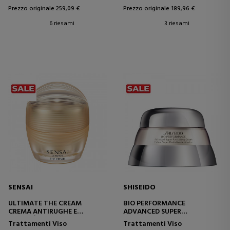
Prezzo originale 259,09 €
Prezzo originale 189,96 €
6 riesami
3 riesami
SENSAI
SHISEIDO
ULTIMATE THE CREAM
BIO PERFORMANCE
CREMA ANTIRUGHE E
ADVANCED SUPER
ANTIETÀ
REVITALIZER CREAM
Trattamenti Viso
Trattamenti Viso