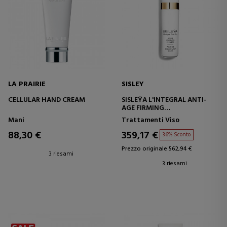
LA PRAIRIE
SISLEY
CELLULAR HAND CREAM
SISLEŸA L'INTEGRAL ANTI-
AGE FIRMING
CONCENTRATED SERUM
Mani
Trattamenti Viso
88,30 €
359,17 €
36% Sconto
Prezzo originale 562,94 €
3 riesami
3 riesami