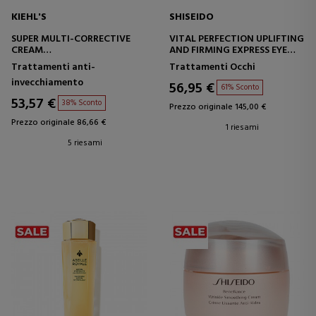
KIEHL'S
SHISEIDO
SUPER MULTI-CORRECTIVE
VITAL PERFECTION UPLIFTING
CREAM
AND FIRMING EXPRESS EYE
CREMA MULTI-CORRETTIVA
MASK
Trattamenti anti-
Trattamenti Occhi
invecchiamento
56,95 €
61% Sconto
53,57 €
38% Sconto
Prezzo originale 145,00 €
Prezzo originale 86,66 €
1 riesami
5 riesami