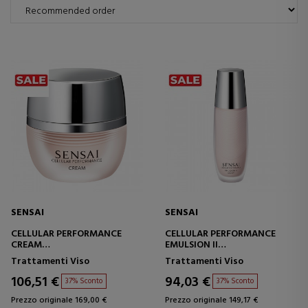
SENSAI
SENSAI
CELLULAR PERFORMANCE
CELLULAR PERFORMANCE
CREAM
EMULSION II
CREMA TRATTAMENTO
EMULSIONE RICCA IDRATANTE
Trattamenti Viso
Trattamenti Viso
INTENSIVO PER PELLE SECCA
106,51 €
94,03 €
37% Sconto
37% Sconto
Prezzo originale 169,00 €
Prezzo originale 149,17 €