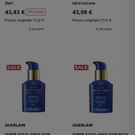
SIERO RINFORZANTE
1&2
Sieri
Idratazione
CREMA CORRETTIVA
ANTIOSSIDANTE
43,43 €
43,98 €
39% Sconto
Prezzo originale 71,22 €
Prezzo originale 71,22 €
2 riesami
0 riesami
GUERLAIN
GUERLAIN
SUPER AQUA-EMULSION
SUPER AQUA-EMULSION RICH