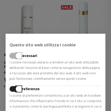
Questo sito web utilizza i cookie
SISLEY
SENSAI
Necessari
I cookie necessari aiutano a rendere un sito web utilizzabile
SISLEYA L'INTEGRAL ANTI-
ABSOLUTE SILK MICRO
AGE CONCENTRATE HAND
MOUSSE TREATMENT
abilitando funzioni di base come la navigazione della pagina
CARE
MOUSSE TRATTAMENTO
Mani
Trattamenti Viso
e l'accesso alle aree protette del sito web. Il sito web non
CREMA MANI ANTI-ETÀ
ANTI-ETÀ
può funzionare correttamente senza questi cookie.
106,35 €
133,39 €
36% Sconto
37% Sconto
Prezzo originale 165,49 €
Prezzo originale 211,00 €
Preferenze
1 riesami
5 riesami
I cookie di preferenze consentono a un sito web di ricordare
informazioni che influenzano il modo in cui il sito si comporta
o si presenta, come la sua lingua preferita o la regione in cui si