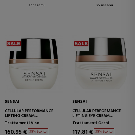
17 riesami
25 riesami
SENSAI
SENSAI
CELLULAR PERFORMANCE
CELLULAR PERFORMANCE
LIFTING CREAM
LIFTING EYE CREAM
CREMA VISO LIFTING
CREMA CONTORNO OCCHI
Trattamenti Viso
Trattamenti Occhi
EFFETTO LIFTING
160,95 €
117,81 €
38% Sconto
38% Sconto