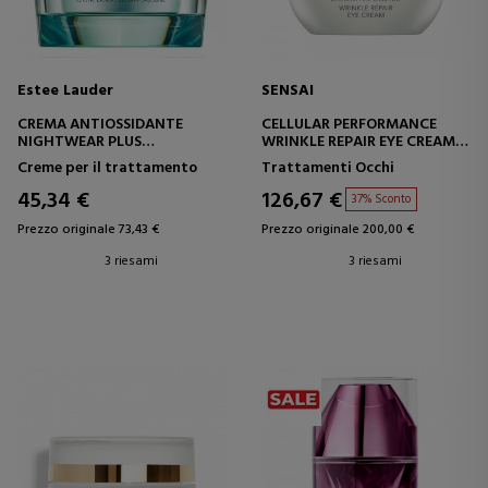
Estee Lauder
SENSAI
CREMA ANTIOSSIDANTE
CELLULAR PERFORMANCE
NIGHTWEAR PLUS
WRINKLE REPAIR EYE CREAM
CREMA ANTIOSSIDANTE DA
CREMA CONTORNO OCCHI
Creme per il trattamento
Trattamenti Occhi
NOTTE
RIPARATRICE - ANTI-ETÀ
45,34 €
126,67 €
37% Sconto
Prezzo originale 73,43 €
Prezzo originale 200,00 €
3 riesami
3 riesami