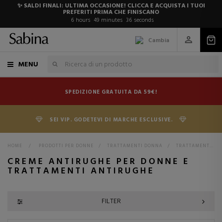
✨ SALDI FINALI: ULTIMA OCCASIONE! CLICCA E ACQUISTA I TUOI
PREFERITI PRIMA CHE FINISCANO
6
hours
49
minutes
35
seconds
Cambia
MENU
SPEDIZIONE GRATUITA DA 59€!
SEI VIP. GODETEVI DI MARCHE ESCLUSIVE.
HOME
>
PRODOTTI PER DONNE
>
TRATTAMENTI DONNA
>
TRATTAMENTI PER DONNE
CREME ANTIRUGHE PER DONNE E
TRATTAMENTI ANTIRUGHE
FILTER