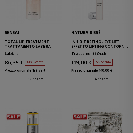
SENSAI
NATURA BISSÉ
TOTAL LIP TREATMENT
INHIBIT RETINOL EYE LIFT
TRATTAMENTO LABBRA
EFFETTO LIFTING CONTORNO
OCCHI
Labbra
Trattamenti Occhi
86,35 €
119,00 €
38% Sconto
15% Sconto
Prezzo originale 138,58 €
Prezzo originale 140,00 €
18 riesami
6 riesami