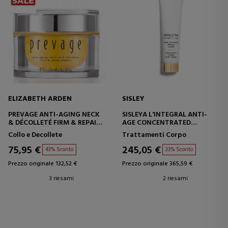
ELIZABETH ARDEN
SISLEY
PREVAGE ANTI-AGING NECK
SISLEYA L'INTEGRAL ANTI-
& DÉCOLLETÉ FIRM & REPAIR
AGE CONCENTRATED
CREAM
FIRMING BODY CREAM
Collo e Decollete
Trattamenti Corpo
CREMA ANTI-ETÀ -
CREMA CORPO RASSODANTE
RASSODANTE - RIPARATRICE
75,95 €
245,05 €
43% Sconto
33% Sconto
Prezzo originale 132,52 €
Prezzo originale 365,59 €
3 riesami
2 riesami