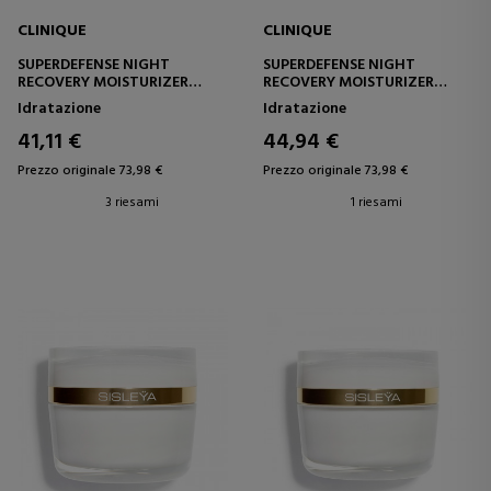
CLINIQUE
CLINIQUE
SUPERDEFENSE NIGHT
SUPERDEFENSE NIGHT
RECOVERY MOISTURIZER
RECOVERY MOISTURIZER
CREMA IDRATANTE
CREMA IDRATANTE
Idratazione
Idratazione
NOTTURNA
NOTTURNA
41,11 €
44,94 €
Prezzo originale 73,98 €
Prezzo originale 73,98 €
3 riesami
1 riesami