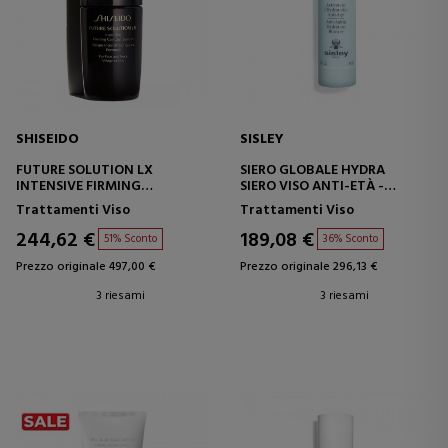
SHISEIDO
SISLEY
FUTURE SOLUTION LX
SIERO GLOBALE HYDRA
INTENSIVE FIRMING
SIERO VISO ANTI-ETÀ -
CONTOUR SERUM
IDRATANTE
Trattamenti Viso
Trattamenti Viso
SIERO RASSODANTE PER VISO
E COLLO
244,62 €
189,08 €
51% Sconto
36% Sconto
Prezzo originale 497,00 €
Prezzo originale 296,13 €
3 riesami
3 riesami