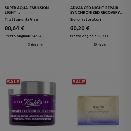
SUPER AQUA-EMULSION
ADVANCED NIGHT REPAIR
LIGHT
SYNCHRONIZED RECOVERY
TRATTAMENTO IDRATANTE
COMPLEX
Trattamenti Viso
Siero ristoratori
CONCENTRATO
SIERO VISO RIPARATORE
88,64 €
60,20 €
Prezzo originale 142,34 €
Prezzo originale 98,23 €
0 riesami
29 riesami