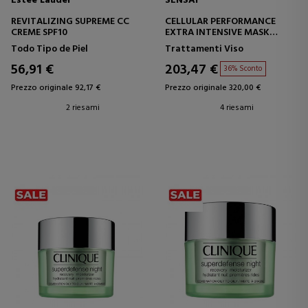
Estee Lauder
SENSAI
REVITALIZING SUPREME CC
CELLULAR PERFORMANCE
CREME SPF10
EXTRA INTENSIVE MASK
MASCHERA EXTRA INTENSIVA
Todo Tipo de Piel
Trattamenti Viso
56,91 €
203,47 €
36% Sconto
Prezzo originale 92,17 €
Prezzo originale 320,00 €
2 riesami
4 riesami