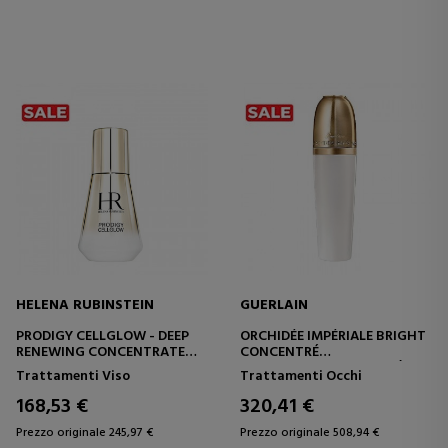
HELENA RUBINSTEIN
GUERLAIN
PRODIGY CELLGLOW - DEEP
ORCHIDÉE IMPÉRIALE BRIGHT
RENEWING CONCENTRATE
CONCENTRÉ
SIERO TRATTAMENTO ANTI-
CONCENTRATO ANTI-ETÀ -
Trattamenti Viso
Trattamenti Occhi
ETÀ INTENSIVO
ANTIRUGHE
168,53 €
320,41 €
Prezzo originale 245,97 €
Prezzo originale 508,94 €