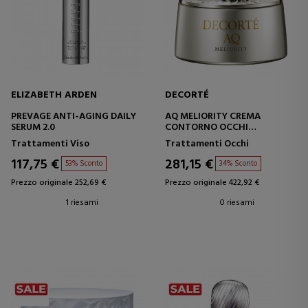
ELIZABETH ARDEN
DECORTÉ
PREVAGE ANTI-AGING DAILY
AQ MELIORITY CREMA
SERUM 2.0
CONTORNO OCCHI
RIGENERANTE INTENSIVA
Trattamenti Viso
Trattamenti Occhi
CREMA RIGENERANTE
INTENSIVA
117,75 €
281,15 €
53% Sconto
34% Sconto
Prezzo originale 252,69 €
Prezzo originale 422,92 €
1 riesami
0 riesami