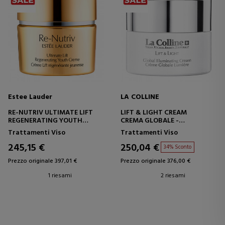
Estee Lauder
LA COLLINE
RE-NUTRIV ULTIMATE LIFT
LIFT & LIGHT CREAM
REGENERATING YOUTH
CREMA GLOBALE -
CREME
ILLUMINANTE
Trattamenti Viso
Trattamenti Viso
CREMA RIGENERANTE ANTI-
ETÀ
245,15 €
250,04 €
34% Sconto
Prezzo originale 397,01 €
Prezzo originale 376,00 €
1 riesami
2 riesami