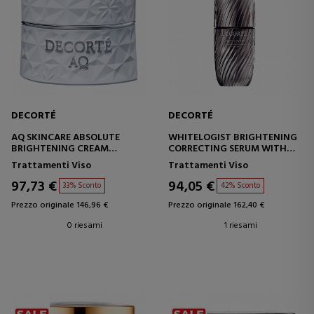
DECORTÉ
DECORTÉ
AQ SKINCARE ABSOLUTE
WHITELOGIST BRIGHTENING
BRIGHTENING CREAM
CORRECTING SERUM WITH
CREMA ANTI-IMPERFEZIONI -
KOJIC ACID
Trattamenti Viso
Trattamenti Viso
RASSODANTE
SIERO CORRETTIVO E
ILLUMINANTE
97,73 €
94,05 €
33% Sconto
42% Sconto
Prezzo originale 146,96 €
Prezzo originale 162,40 €
0 riesami
1 riesami