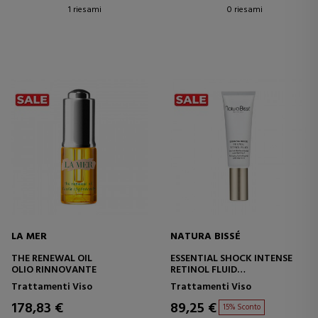
1 riesami
0 riesami
LA MER
NATURA BISSÉ
THE RENEWAL OIL
ESSENTIAL SHOCK INTENSE
OLIO RINNOVANTE
RETINOL FLUID
TRATTAMENTO FLUIDO
Trattamenti Viso
Trattamenti Viso
IDRATANTE
178,83 €
89,25 €
15% Sconto